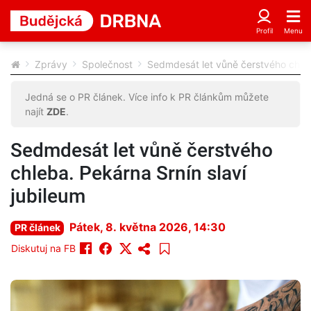
Zprávy
Společnost
Sedmdesát let vůně čerstvého chleba
Jedná se o PR článek. Více info k PR článkům můžete
najít
ZDE
.
Sedmdesát let vůně čerstvého
chleba. Pekárna Srnín slaví
jubileum
Pátek, 8. května 2026, 14:30
PR článek
Diskutuj na FB