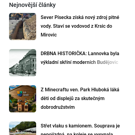
Nejnovější články
Sever Písecka získá nový zdroj pitné
vody. Staví se vodovod z Krsic do
Mirovic
DRBNA HISTORIČKA: Lannovka byla
výkladní skříní moderních Budějovic
Z Minecraftu ven. Park Hluboká láká
děti od displejů za skutečným
dobrodružstvím
Střet vlaku s kamionem. Souprava je
nepojízdná, na koleje se vysypala