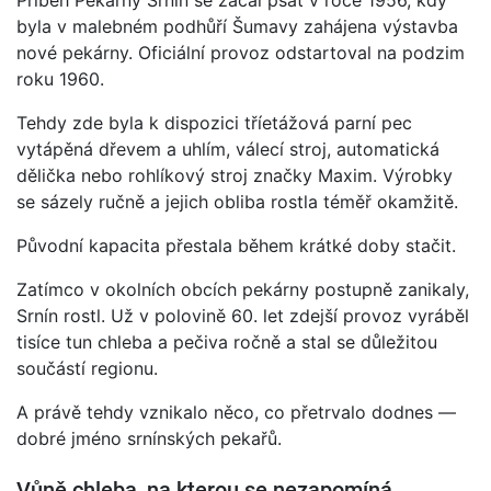
Příběh Pekárny Srnín se začal psát v roce 1956, kdy
byla v malebném podhůří Šumavy zahájena výstavba
nové pekárny. Oficiální provoz odstartoval na podzim
roku 1960.
Tehdy zde byla k dispozici tříetážová parní pec
vytápěná dřevem a uhlím, válecí stroj, automatická
dělička nebo rohlíkový stroj značky Maxim. Výrobky
se sázely ručně a jejich obliba rostla téměř okamžitě.
Původní kapacita přestala během krátké doby stačit.
Zatímco v okolních obcích pekárny postupně zanikaly,
Srnín rostl. Už v polovině 60. let zdejší provoz vyráběl
tisíce tun chleba a pečiva ročně a stal se důležitou
součástí regionu.
A právě tehdy vznikalo něco, co přetrvalo dodnes —
dobré jméno srnínských pekařů.
Vůně chleba, na kterou se nezapomíná