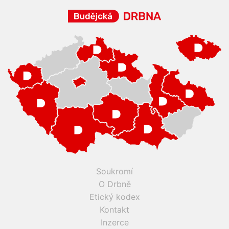
Soukromí
O Drbně
Etický kodex
Kontakt
Inzerce