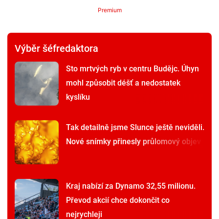
Premium
Výběr šéfredaktora
Sto mrtvých ryb v centru Budějc. Úhyn
mohl způsobit déšť a nedostatek
kyslíku
Tak detailně jsme Slunce ještě neviděli.
Nové snímky přinesly průlomový objev
Kraj nabízí za Dynamo 32,55 milionu.
Převod akcií chce dokončit co
nejrychleji