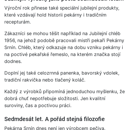
Výroční rok přinese také speciální jubilejní produkty,
které vzdávají hold historii pekárny i tradičním
recepturám.
Zákazníci se mohou těšit například na Jubilejní chléb
1956, na jehož podobě pracovali mistři pekaři Pekárny
Srnín. Chléb, který odkazuje na dobu vzniku pekárny i
na poctivé pekařské řemeslo, na kterém značka stojí
dodnes.
Doplní jej také celozrnná panenka, bavorský vdolek,
tradiční rakvička nebo tlačený koláč.
Každý z výrobků připomíná jednoduchou myšlenku, že
dobrá chuť nepotřebuje složitosti. Jen kvalitní
suroviny, čas a poctivou práci.
Sedmdesát let. A pořád stejná filozofie
Pekárna Srnín dnes není jen výrobcem pečiva.