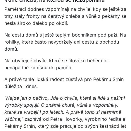
Pamětníci dodnes vzpomínají na chvíle, kdy se ještě za
tmy stály fronty na čerstvý chleba a vůně z pekárny se
nesla široko daleko po okolí.
Na cestu domů s ještě teplým bochníkem pod paží. Na
rohlíky, které často nevydržely ani cestu z obchodu
domů.
Na obyčejné chvíle, které se člověku během let
nenápadně zapíšou do paměti.
A právě tahle lidská radost zůstává pro Pekárnu Srnín
důležitá i dnes.
"Nejde jen o pečivo. Jde o chvíle, které si lidé s našimi
výrobky spojují. O známé chutě, vůně a vzpomínky,
které se vracejí i po letech. A právě toho si nesmírně
vážíme,“
zaznívá od Petra Hovorky, výrobního ředitele
Pekárny Srnín, který zde pracuje od svých šestnácti let