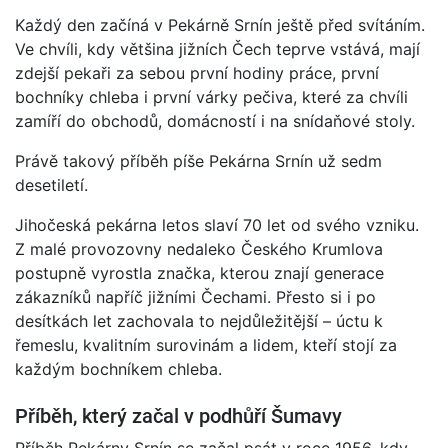
Každý den začíná v Pekárně Srnín ještě před svítáním.
Ve chvíli, kdy většina jižních Čech teprve vstává, mají
zdejší pekaři za sebou první hodiny práce, první
bochníky chleba i první várky pečiva, které za chvíli
zamíří do obchodů, domácností i na snídaňové stoly.
Právě takový příběh píše Pekárna Srnín už sedm
desetiletí.
Jihočeská pekárna letos slaví 70 let od svého vzniku.
Z malé provozovny nedaleko Českého Krumlova
postupně vyrostla značka, kterou znají generace
zákazníků napříč jižními Čechami. Přesto si i po
desítkách let zachovala to nejdůležitější – úctu k
řemeslu, kvalitním surovinám a lidem, kteří stojí za
každým bochníkem chleba.
Příběh, který začal v podhůří Šumavy