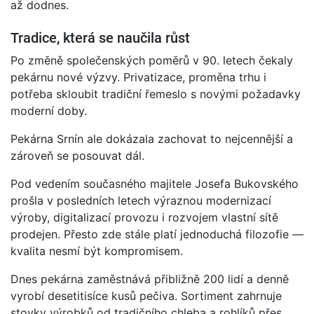
až dodnes.
Tradice, která se naučila růst
Po změně společenských poměrů v 90. letech čekaly
pekárnu nové výzvy. Privatizace, proměna trhu i
potřeba skloubit tradiční řemeslo s novými požadavky
moderní doby.
Pekárna Srnín ale dokázala zachovat to nejcennější a
zároveň se posouvat dál.
Pod vedením současného majitele Josefa Bukovského
prošla v posledních letech výraznou modernizací
výroby, digitalizací provozu i rozvojem vlastní sítě
prodejen. Přesto zde stále platí jednoduchá filozofie —
kvalita nesmí být kompromisem.
Dnes pekárna zaměstnává přibližně 200 lidí a denně
vyrobí desetitisíce kusů pečiva. Sortiment zahrnuje
stovky výrobků od tradičního chleba a rohlíků přes