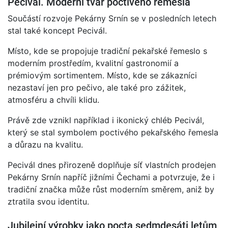
Pecivál. Moderní tvář poctivého řemesla
Součástí rozvoje Pekárny Srnín se v posledních letech
stal také koncept Pecivál.
Místo, kde se propojuje tradiční pekařské řemeslo s
moderním prostředím, kvalitní gastronomií a
prémiovým sortimentem. Místo, kde se zákazníci
nezastaví jen pro pečivo, ale také pro zážitek,
atmosféru a chvíli klidu.
Právě zde vznikl například i ikonický chléb Pecivál,
který se stal symbolem poctivého pekařského řemesla
a důrazu na kvalitu.
Pecivál dnes přirozeně doplňuje síť vlastních prodejen
Pekárny Srnín napříč jižními Čechami a potvrzuje, že i
tradiční značka může růst moderním směrem, aniž by
ztratila svou identitu.
Jubilejní výrobky jako pocta sedmdesáti letům