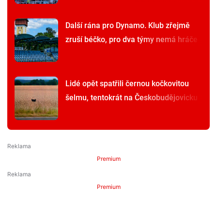
Další rána pro Dynamo. Klub zřejmě
zruší béčko, pro dva týmy nemá hráče
Lidé opět spatřili černou kočkovitou
šelmu, tentokrát na Českobudějovicku
Premium
Premium