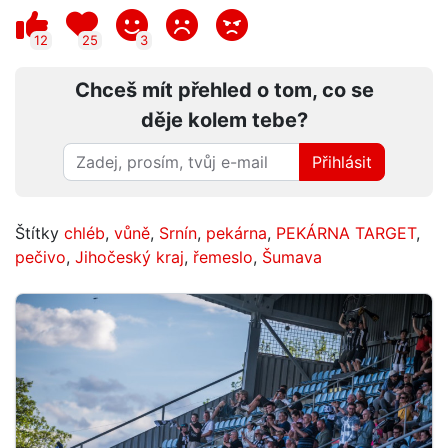
12
25
3
Chceš mít přehled o tom, co se
děje kolem tebe?
Přihlásit
Štítky
chléb
,
vůně
,
Srnín
,
pekárna
,
PEKÁRNA TARGET
,
pečivo
,
Jihočeský kraj
,
řemeslo
,
Šumava