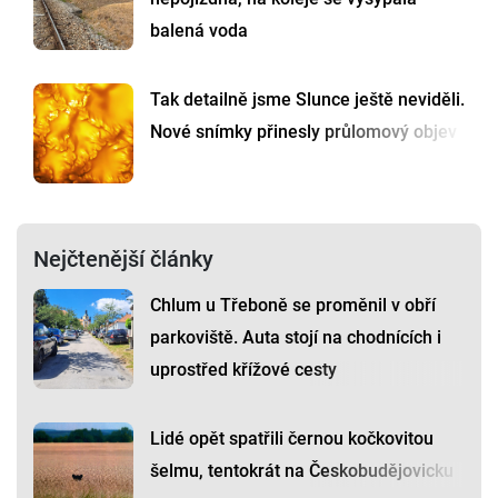
balená voda
Tak detailně jsme Slunce ještě neviděli.
Nové snímky přinesly průlomový objev
Nejčtenější články
Chlum u Třeboně se proměnil v obří
parkoviště. Auta stojí na chodnících i
uprostřed křížové cesty
Lidé opět spatřili černou kočkovitou
šelmu, tentokrát na Českobudějovicku