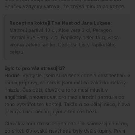
Bouček vždycky varoval, že zbývá minuta do konce.
Recept na koktejl The Nest od Jana Lukase
:
Mattoni perlivá 10 cl, Aloe vera 3 cl, Paragon
cordial Rue Berry 2 cl, Řapíkatý celer 15 g, Sosa
aroma zelené jablko, Ozdoba: Listy řapíkatého
celeru.
Bylo to pro vás stresující?
Hodně. Vymyslel jsem si na sebe docela dost technik v
rámci přípravy, na servis jsem měl na zakázku dělaný
hnízda. Čas běží, člověk u toho musí mluvit v
angličtině, prezentovat pro mezinárodní porotu a do
toho vytvářet ten koktejl. Takže ruce dělají něco, hlava
přemýšlí nad něčím jiným a ten čas běží.
Člověk v tom stresu zapomene říct samozřejmě něco,
co chtěl. Obrovská nevýhoda byly dvě skupiny. První