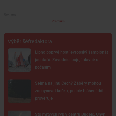
Premium
Výběr šéfredaktora
Lipno poprvé hostí evropský šampionát
jachtařů. Závodníci bojují hlavně s
počasím
Šelma na jihu Čech? Záběry mohou
zachycovat kočku, policie hlášení dál
prověřuje
Sto mrtvých ryb v centru Budějc. Úhyn