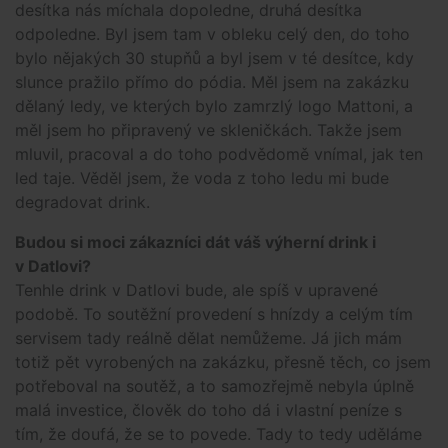
desítka nás míchala dopoledne, druhá desítka
odpoledne. Byl jsem tam v obleku celý den, do toho
bylo nějakých 30 stupňů a byl jsem v té desítce, kdy
slunce pražilo přímo do pódia. Měl jsem na zakázku
dělaný ledy, ve kterých bylo zamrzlý logo Mattoni, a
měl jsem ho připravený ve skleničkách. Takže jsem
mluvil, pracoval a do toho podvědomě vnímal, jak ten
led taje. Věděl jsem, že voda z toho ledu mi bude
degradovat drink.
Budou si moci zákazníci dát váš výherní drink i
v Datlovi?
Tenhle drink v Datlovi bude, ale spíš v upravené
podobě. To soutěžní provedení s hnízdy a celým tím
servisem tady reálně dělat nemůžeme. Já jich mám
totiž pět vyrobených na zakázku, přesně těch, co jsem
potřeboval na soutěž, a to samozřejmě nebyla úplně
malá investice, člověk do toho dá i vlastní peníze s
tím, že doufá, že se to povede. Tady to tedy uděláme