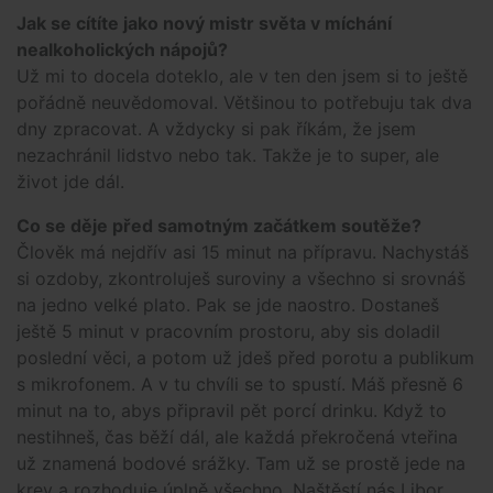
Jak se cítíte jako nový mistr světa v míchání
nealkoholických nápojů?
Už mi to docela doteklo, ale v ten den jsem si to ještě
pořádně neuvědomoval. Většinou to potřebuju tak dva
dny zpracovat. A vždycky si pak říkám, že jsem
nezachránil lidstvo nebo tak. Takže je to super, ale
život jde dál.
Co se děje před samotným začátkem soutěže?
Člověk má nejdřív asi 15 minut na přípravu. Nachystáš
si ozdoby, zkontroluješ suroviny a všechno si srovnáš
na jedno velké plato. Pak se jde naostro. Dostaneš
ještě 5 minut v pracovním prostoru, aby sis doladil
poslední věci, a potom už jdeš před porotu a publikum
s mikrofonem. A v tu chvíli se to spustí. Máš přesně 6
minut na to, abys připravil pět porcí drinku. Když to
nestihneš, čas běží dál, ale každá překročená vteřina
už znamená bodové srážky. Tam už se prostě jede na
krev a rozhoduje úplně všechno. Naštěstí nás Libor