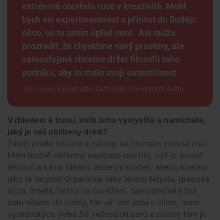
extrémně otevřelo ruce v kreativitě. Mohl
bych víc experimentovat a přinést do Budějc
něco, co tu zatím úplně není. Asi můžu
prozradit, že chystáme nový prostory, ale
samozřejmě chceme držet filozofii toho
podniku, aby to mělo svoji autentičnost.
Jan Lukas, spolumajitel Café Datel a nový mistr světa
Vzhledem k tomu, kolik toho vymyslíte a namícháte,
jaký je váš oblíbeny drink?
Záleží podle situace a nálady, na co mám zrovna chuť.
Mám hodně oblíbený espresso martini, což je prostě
alkohol a káva, ideální dezertní koktejl, anebo klasiku
jako je negroni či paloma, taky jenom tequila, grepová
soda, limeta, hezky na osvěžení. Samozřejmě když
jedu někam do ciziny, tak už tam jedu s cílem, mám
vyhlídnutých třeba 50 nejlepších barů a musím tam jít