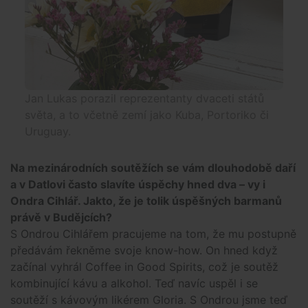
Jan Lukas porazil reprezentanty dvaceti států
světa, a to včetně zemí jako Kuba, Portoriko či
Uruguay.
Na mezinárodních soutěžích se vám dlouhodobě daří
a v Datlovi často slavíte úspěchy hned dva – vy i
Ondra Cihlář. Jakto, že je tolik úspěšných barmanů
právě v Budějcích?
S Ondrou Cihlářem pracujeme na tom, že mu postupně
předávám řekněme svoje know-how. On hned když
začínal vyhrál Coffee in Good Spirits, což je soutěž
kombinující kávu a alkohol. Teď navíc uspěl i se
soutěží s kávovým likérem Gloria. S Ondrou jsme teď