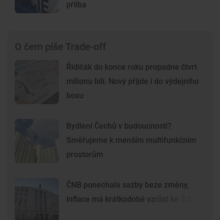
přilba
O čem píše Trade-off
Řidičák do konce roku propadne čtvrt
milionu lidí. Nový přijde i do výdejního
boxu
Bydlení Čechů v budoucnosti?
Směřujeme k menším multifunkčním
prostorům
ČNB ponechala sazby beze změny,
inflace má krátkodobě vzrůst ke 3 %