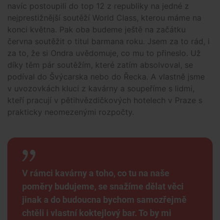
navíc postoupili do top 12 z republiky na jedné z
nejprestižnější soutěží World Class, kterou máme na
konci května. Pak oba budeme ještě na začátku
června soutěžit o titul barmana roku. Jsem za to rád, i
za to, že si Ondra uvědomuje, co mu to přineslo. Už
díky těm pár soutěžím, které zatím absolvoval, se
podíval do Švýcarska nebo do Řecka. A vlastně jsme
v uvozovkách kluci z kavárny a soupeříme s lidmi,
kteří pracují v pětihvězdičkových hotelech v Praze s
prakticky neomezenými rozpočty.
V rámci kavárny a toho, co tu na naše
poměry budujeme, se snažíme dělat věci
jinak a do budoucna bychom samozřejmě
chtěli i vlastní koktejlový bar. To by mi