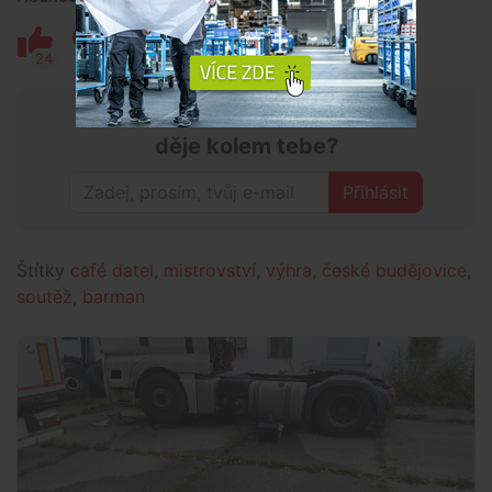
24
6
Chceš mít přehled o tom, co se
děje kolem tebe?
Přihlásit
Štítky
café datel
,
mistrovství
,
výhra
,
české budějovice
,
soutěž
,
barman