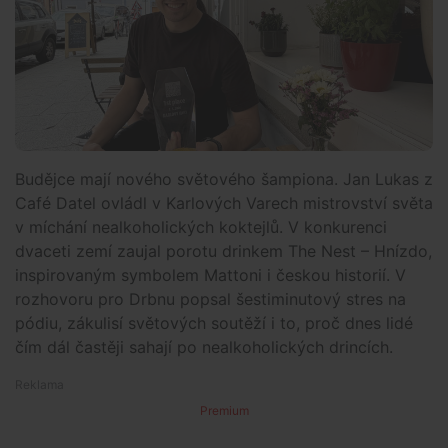
Budějce mají nového světového šampiona. Jan Lukas z
Café Datel ovládl v Karlových Varech mistrovství světa
v míchání nealkoholických koktejlů. V konkurenci
dvaceti zemí zaujal porotu drinkem The Nest – Hnízdo,
inspirovaným symbolem Mattoni i českou historií. V
rozhovoru pro Drbnu popsal šestiminutový stres na
pódiu, zákulisí světových soutěží i to, proč dnes lidé
čím dál častěji sahají po nealkoholických drincích.
Premium