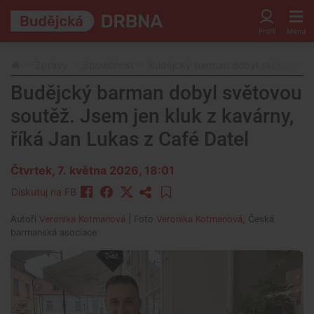
Zprávy
Společnost
Budějcký barman dobyl světovou sou
Budějcký barman dobyl světovou
soutěž. Jsem jen kluk z kavárny,
říká Jan Lukas z Café Datel
Čtvrtek, 7. května 2026, 18:01
Diskutuj na FB
Autoři
Veronika Kotmanová
| Foto
Veronika Kotmanová
,
Česká
barmanská asociace