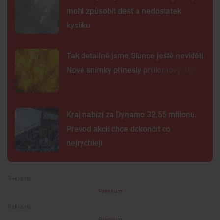
mohl způsobit déšť a nedostatek
kyslíku
Tak detailně jsme Slunce ještě neviděli.
Nové snímky přinesly průlomový objev
Kraj nabízí za Dynamo 32,55 milionu.
Převod akcií chce dokončit co
nejrychleji
Premium
Premium