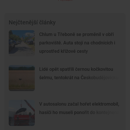
Nejčtenější články
Chlum u Třeboně se proměnil v obří
parkoviště. Auta stojí na chodnících i
uprostřed křížové cesty
Lidé opět spatřili černou kočkovitou
šelmu, tentokrát na Českobudějovicku
V autosalonu začal hořet elektromobil,
hasiči ho museli ponořit do kontejneru