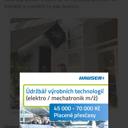
koktejlů a vysvětlit to pak hostovi.
Jan Lukas již plánuje nový podnik.
Hodnocení článku