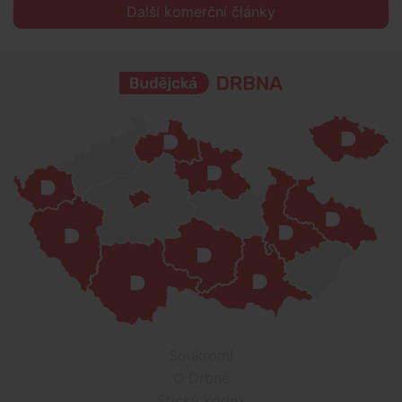
Další komerční články
Soukromí
O Drbně
Etický kodex