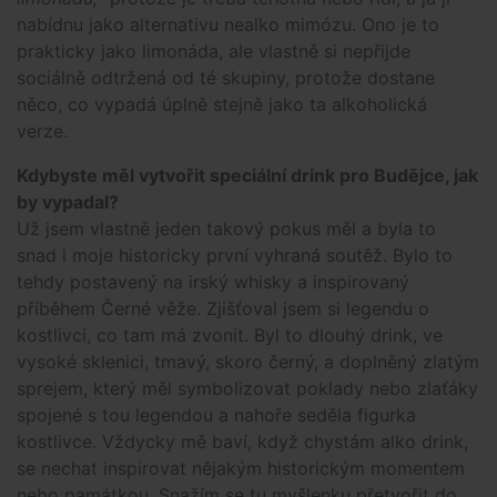
nabídnu jako alternativu nealko mimózu. Ono je to
prakticky jako limonáda, ale vlastně si nepřijde
sociálně odtržená od té skupiny, protože dostane
něco, co vypadá úplně stejně jako ta alkoholická
verze.
Kdybyste měl vytvořit speciální drink pro Budějce, jak
by vypadal?
Už jsem vlastně jeden takový pokus měl a byla to
snad i moje historicky první vyhraná soutěž. Bylo to
tehdy postavený na irský whisky a inspirovaný
příběhem Černé věže. Zjišťoval jsem si legendu o
kostlivci, co tam má zvonit. Byl to dlouhý drink, ve
vysoké sklenici, tmavý, skoro černý, a doplněný zlatým
sprejem, který měl symbolizovat poklady nebo zlaťáky
spojené s tou legendou a nahoře seděla figurka
kostlivce. Vždycky mě baví, když chystám alko drink,
se nechat inspirovat nějakým historickým momentem
nebo památkou. Snažím se tu myšlenku přetvořit do