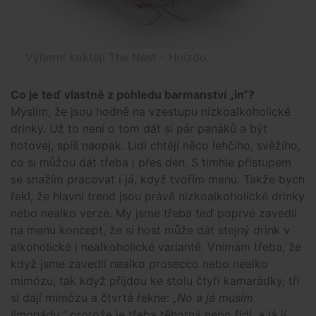
Výherní koktejl The Nest - Hnízdo.
Co je teď vlastně z pohledu barmanství „in“?
Myslím, že jsou hodně na vzestupu nízkoalkoholické
drinky. Už to není o tom dát si pár panáků a být
hotovej, spíš naopak. Lidi chtějí něco lehčího, svěžího,
co si můžou dát třeba i přes den. S tímhle přístupem
se snažím pracovat i já, když tvořím menu. Takže bych
řekl, že hlavní trend jsou právě nízkoalkoholické drinky
nebo nealko verze. My jsme třeba teď poprvé zavedli
na menu koncept, že si host může dát stejný drink v
alkoholické i nealkoholické variantě. Vnímám třeba, že
když jsme zavedli nealko prosecco nebo nealko
mimózu, tak když přijdou ke stolu čtyři kamarádky, tři
si dají mimózu a čtvrtá řekne:
„No a já musím
limonádu,“
protože je třeba těhotná nebo řídí, a já jí