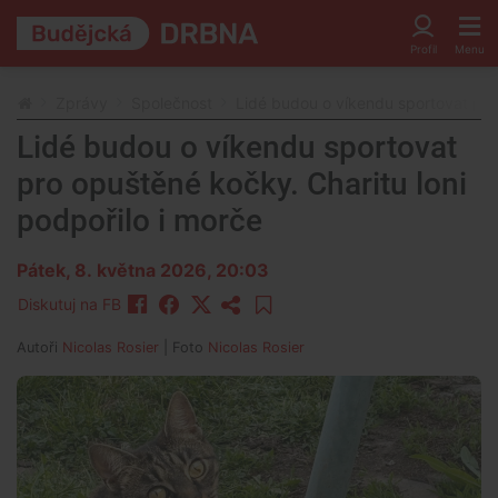
Zprávy
Společnost
Lidé budou o víkendu sportovat pro 
Lidé budou o víkendu sportovat
pro opuštěné kočky. Charitu loni
podpořilo i morče
Pátek, 8. května 2026, 20:03
Diskutuj na FB
Autoři
Nicolas Rosier
| Foto
Nicolas Rosier