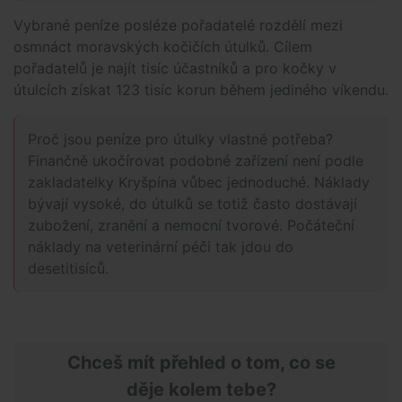
Vybrané peníze posléze pořadatelé rozdělí mezi
osmnáct moravských kočičích útulků. Cílem
pořadatelů je najít tisíc účastníků a pro kočky v
útulcích získat 123 tisíc korun během jediného víkendu.
Proč jsou peníze pro útulky vlastně potřeba?
Finančně ukočírovat podobné zařízení není podle
zakladatelky Kryšpína vůbec jednoduché. Náklady
bývají vysoké, do útulků se totiž často dostávají
zubožení, zranění a nemocní tvorové. Počáteční
náklady na veterinární péči tak jdou do
desetitisíců.
Chceš mít přehled o tom, co se
děje kolem tebe?