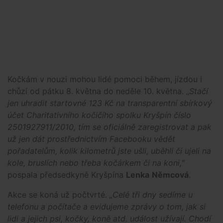
Kočkám v nouzi mohou lidé pomoci během, jízdou i
chůzí od pátku 8. května do neděle 10. května. „
Stačí
jen uhradit startovné 123 Kč na transparentní sbírkový
účet Charitativního kočičího spolku Kryšpín číslo
2501927911/2010, tím se oficiálně zaregistrovat a pak
už jen dát prostřednictvím Facebooku vědět
pořadatelům, kolik kilometrů jste ušli, uběhli či ujeli na
kole, bruslích nebo třeba kočárkem či na koni,
"
pospala předsedkyně Kryšpína
Lenka
Němcová
.
Akce se koná už počtvrté.
„Celé tři dny sedíme u
telefonu a počítače a evidujeme zprávy o tom, jak si
lidi a jejich psi, kočky, koně atd. událost užívají. Chodí