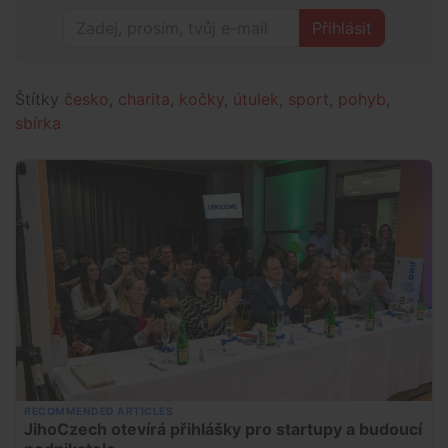
Přihlásit
Štítky
česko
,
charita
,
kočky
,
útulek
,
sport
,
pohyb
,
sbírka