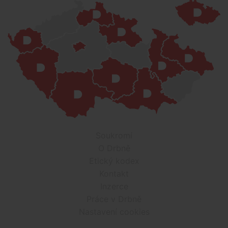
Soukromí
O Drbně
Etický kodex
Kontakt
Inzerce
Práce v Drbně
Nastavení cookies