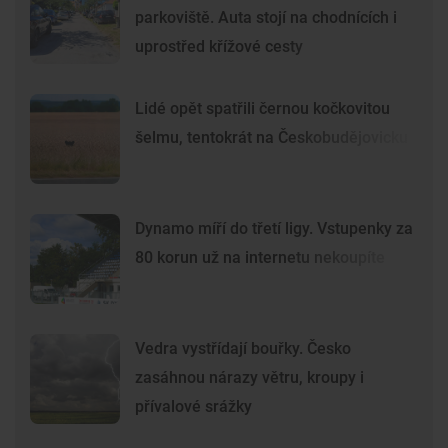
parkoviště. Auta stojí na chodnících i
uprostřed křížové cesty
Lidé opět spatřili černou kočkovitou
šelmu, tentokrát na Českobudějovicku
Dynamo míří do třetí ligy. Vstupenky za
80 korun už na internetu nekoupíte
Vedra vystřídají bouřky. Česko
zasáhnou nárazy větru, kroupy i
přívalové srážky