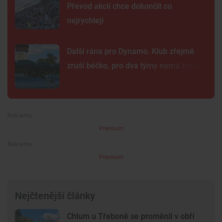
Převod akcií chce dokončit co
nejrychleji
Další rána pro Dynamo. Klub zřejmě
zruší béčko, pro dva týmy nemá hráče
Premium
Premium
Nejčtenější články
Chlum u Třeboně se proměnil v obří