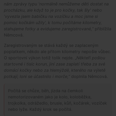
nám zprávy typu 'normálně nemůžeme děti dostat na
procházku, ale když to je pro kočky, tak šly' nebo
'vyvezla jsem babičku na vozíčku a moc jsme si
pomoc kočkám užily', k tomu počítáme kilometry,
stahujeme fotky a evidujeme zaregistrované,“
přiblížila
Němcová.
Zaregistrovaným se stává každý se zaplaceným
poplatkem, někdo ale přitom kilometry nepošle vůbec.
O sportovní výkon totiž tolik nejde. „
Někteří pošlou
startovné i tisíc korun, jiní zase zaplatí třeba za své
domácí kočky nebo za hlemýždě, kterého na výletě
potkají; loni se účastnilo i morče,“
doplnila Němcová.
Počítá se chůze, běh, jízda na čemkoli
nemotorizovaném jako je kolo, koloběžka,
trojkolka, odrážedlo, brusle, kůň, kočárek, vozíček
nebo lyže. Každý krok se počítá.