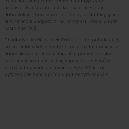
třeba pohozená koťata. Právě tento typ zvířat
nejčastěji končí v útulcích, kde se o ně starají
dobrovolníci. Tyto soukromé útulky často fungují jen
díky finanční podpoře z řad veřejnosti, obce je totiž
často nezřizují.
Charitativní kočičí spolek Kryšpín proto pořádá akci,
při níž mohou lidé svou fyzickou aktivitu proměnit v
dobrý skutek a těmto chlupáčům pomoci. Událost je
celorepubliková a virtuální, zapojit se tedy může
každý, kdo uhradí startovné ve výši 123 korun.
Výtěžek pak zamíří přímo k potřebným kočkám.