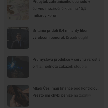
Přebytek zahraničního obchodu v
červnu meziročně klesl na 15,5
miliardy korun
Británie přidělí 8,4 miliardy liber
výrobcům ponorek Dreadnought
Průmyslová produkce v červnu vzrostla
o 4 %, hodnota zakázek stoupla
Mladí Češi mají finance pod kontrolou.
Přesto jim chybí peníze na zážitky