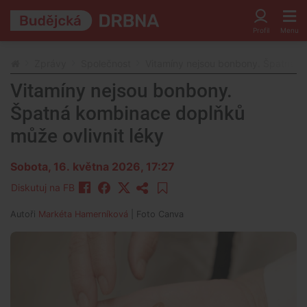
Zprávy
Společnost
Vitamíny nejsou bonbony. Špatná k
Vitamíny nejsou bonbony.
Špatná kombinace doplňků
může ovlivnit léky
Sobota, 16. května 2026, 17:27
Diskutuj na FB
Autoři
Markéta Hamerníková
| Foto
Canva