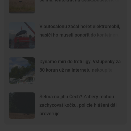
V autosalonu začal hořet elektromobil,
hasiči ho museli ponořit do kontejneru
Dynamo míří do třetí ligy. Vstupenky za
80 korun už na internetu nekoupíte
Šelma na jihu Čech? Záběry mohou
zachycovat kočku, policie hlášení dál
prověřuje