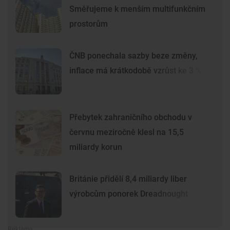
Směřujeme k menším multifunkčním
prostorům
ČNB ponechala sazby beze změny,
inflace má krátkodobě vzrůst ke 3 %
Přebytek zahraničního obchodu v
červnu meziročně klesl na 15,5
miliardy korun
Británie přidělí 8,4 miliardy liber
výrobcům ponorek Dreadnought