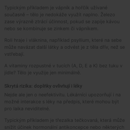
Typickým příkladem je vápník a hořčík užívané
současně – tělo je nedokáže využít naplno. Železo
zase výrazně ztrácí účinnost, pokud se zapije kávou
nebo se kombinuje se zinkem či vápníkem.
Roli hraje i vláknina, například psyllium, které na sebe
může navázat další látky a odvést je z těla dřív, než se
vstřebají.
A vitaminy rozpustné v tucích (A, D, E a K) bez tuku v
jídle? Tělo je využije jen minimálně.
Skrytá rizika: doplňky ovlivňují i léky
Nejde ale jen o neefektivitu. Lékárníci upozorňují i na
možné interakce s léky na předpis, které mohou být
pro laika neviditelné.
Typickým příkladem je třezalka tečkovaná, která může
snížit účinek hormonální antikoncepce nebo některých