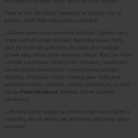
mícháním přípravků, které spolu ne vždy fungují.
Také se čím dál častěji setkávají se situací, kdy se
pacient snaží řešit své potíže izolovaně.
„Říkáme tomu symptomatické kutilství. Typicky jde o
snahu potlačit jeden příznak, například pálení žáhy,
aniž by si člověk uvědomil, že může jít o vedlejší
účinek léku, který začal nedávno užívat. Když se léčba
vytrhne z kontextu, roste riziko interakcí, maskování
závažnějších onemocnění i neefektivního užívání
doplňků, které jsou často vnímány jako neškodné,
přestože mohou zásadně ovlivnit účinnost jiných léků,“
varuje
Pavla Horáková
, vedoucí online poradny
Lékárna.cz.
Lidé také často reagují na reklamu nebo doporučení z
internetu, ale už neřeší, jak jednotlivé přípravky spolu
souvisejí.