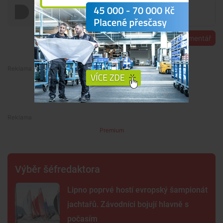
Přidat komentář
Premium
Premium
Výběr šéfredaktora
Lipno poprvé hostí evropský šampionát
jachtařů. Závodníci bojují hlavně s
počasím