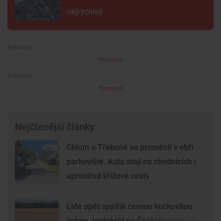
nejrychleji
Premium
Premium
Nejčtenější články
Chlum u Třeboně se proměnil v obří
parkoviště. Auta stojí na chodnících i
uprostřed křížové cesty
Lidé opět spatřili černou kočkovitou
šelmu, tentokrát na Českobudějovicku