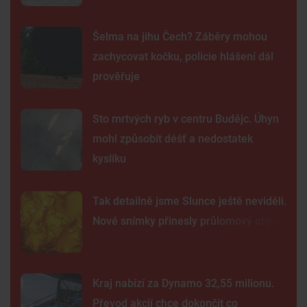
Šelma na jihu Čech? Záběry mohou
zachycovat kočku, policie hlášení dál
prověřuje
Sto mrtvých ryb v centru Budějc. Úhyn
mohl způsobit déšť a nedostatek
kyslíku
Tak detailně jsme Slunce ještě neviděli.
Nové snímky přinesly průlomový objev
Kraj nabízí za Dynamo 32,55 milionu.
Převod akcií chce dokončit co