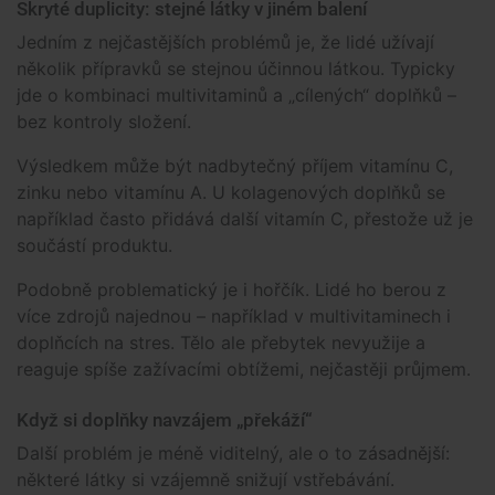
Skryté duplicity: stejné látky v jiném balení
Jedním z nejčastějších problémů je, že lidé užívají
několik přípravků se stejnou účinnou látkou. Typicky
jde o kombinaci multivitaminů a „cílených“ doplňků –
bez kontroly složení.
Výsledkem může být nadbytečný příjem vitamínu C,
zinku nebo vitamínu A. U kolagenových doplňků se
například často přidává další vitamín C, přestože už je
součástí produktu.
Podobně problematický je i hořčík. Lidé ho berou z
více zdrojů najednou – například v multivitaminech i
doplňcích na stres. Tělo ale přebytek nevyužije a
reaguje spíše zažívacími obtížemi, nejčastěji průjmem.
Když si doplňky navzájem „překáží“
Další problém je méně viditelný, ale o to zásadnější:
některé látky si vzájemně snižují vstřebávání.