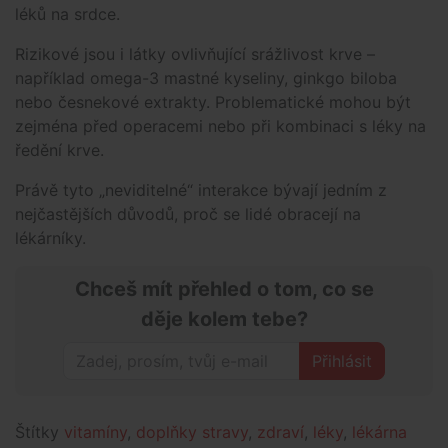
léků na srdce.
Rizikové jsou i látky ovlivňující srážlivost krve –
například omega-3 mastné kyseliny, ginkgo biloba
nebo česnekové extrakty. Problematické mohou být
zejména před operacemi nebo při kombinaci s léky na
ředění krve.
Právě tyto „neviditelné“ interakce bývají jedním z
nejčastějších důvodů, proč se lidé obracejí na
lékárníky.
Chceš mít přehled o tom, co se
děje kolem tebe?
Přihlásit
Štítky
vitamíny
,
doplňky stravy
,
zdraví
,
léky
,
lékárna