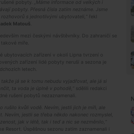
 zrušené pobyty.
„Máme informace od velkých i
kávají pobyty. Přesná čísla zatím neznáme. Jsme
rozhovorů s jednotlivými ubytovateli,“
řekl
adek Matouš
.
především mezi českými návštěvníky. Do zahraničí se
 takové míře.
é ubytovacích zařízení v okolí Lipna tvrzení o
ovených zařízení lidé pobyty neruší a sezona je
dchozích letech.
, takže já se k tomu nebudu vyjadřovat, ale já si
nčit, ta voda je úplně v pohodě,“
sdělili redakci
ádné rušení pobytů nezaznamenali.
N
ušilo kvůli vodě. Nevím, jestli jich je míň, ale
 Nevím, jestli se třeba někdo nakonec rozmyslel,
nost, jak v létě, tak i teď a nic se nezměnilo,“
ake Resort. Úspěšnou sezonu zatím zaznamenali i