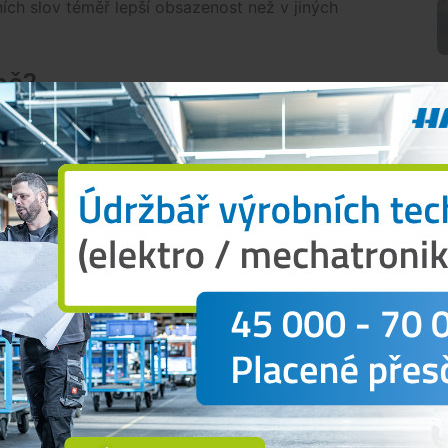
ích slov téměř lepší obsazenost než v jiných
ně?
ké stanice voda v Lipně zůstává vhodná ke koupání.
zorek dle monitorovacího kalendáře, kdy vlastně
en výsledek koupací vody není dobrý, tak se jde
dla mluvčí hygieniků
Zuzana Šalandová
.
ela po zveřejnění dlouho očekávané studie
 s hejtmanem Martinem Kubou (Naše Česko) uvedlo,
je především přírodní fosfor z rašelinišť v povodí.
ili odborníci, kteří se na studii podíleli. Podle
ckého centra Akademie věd ČR za zhoršenou
imárně přírodní procesy, ale lidská činnost. Jsou to
O
í čistírny, rybářství nebo intenzivní využívání