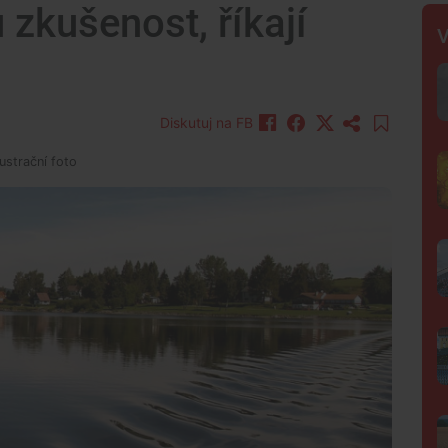
kušenost, říkají
V
Diskutuj na FB
lustrační foto