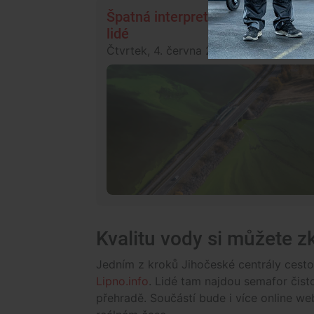
Špatná interpretace nebo záměr?
lidé
Čtvrtek, 4. června 2026, 11:06
Společno
Kvalitu vody si můžete z
Jedním z kroků Jihočeské centrály cest
Lipno.info
. Lidé tam najdou semafor čist
přehradě. Součástí bude i více online web