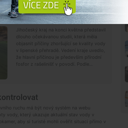
 Za zhoršenou kvalitu vody v Lipně mohou
st
Jihočeský kraj na konci května představil
dlouho očekávanou studii, která měla
objasnit příčiny zhoršující se kvality vody
v lipenské přehradě. Vedení kraje uvedlo,
že hlavní příčinou je především přírodní
fosfor z rašelinišť v povodí. Podle...
kontrolovat
ovního ruchu má být nový systém na webu
oty vody, který ukazuje aktuální stav vody v
kamer, aby si turisté mohli ověřit situaci přímo v