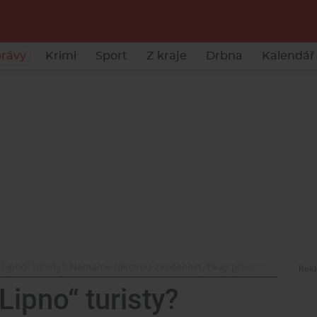
rávy
Krimi
Sport
Z kraje
Drbna
Kalendář 
 Lipno“ turisty? Nemáme takovou zkušenost, říkají provozovatelé
Lipno“ turisty?