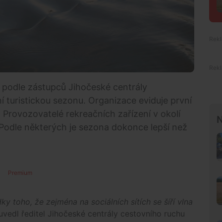
á podle zástupců Jihočeské centrály
í turistickou sezonu. Organizace eviduje první
 Provozovatelé rekreačních zařízení v okolí
N
 Podle některých je sezona dokonce lepší než
Premium
y toho, že zejména na sociálních sítích se šíří vlna
uvedl ředitel Jihočeské centrály cestovního ruchu