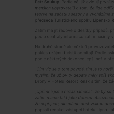
Petr Soukup
. Podle něj již evidují první
menších ubytovatelů o tom, že lidé odří
teprve na začátku sezony a vycházíme z 
předseda Turistického spolku Lipensko
R
Zatím má jít řádově o desítky případů, 
podle centrály informace zatím nešířily v
Na druhé straně ale někteří provozovatel
poklesu zájmu turistů odmítají. Podle osl
podle některých dokonce lepší než v pře
„Čím víc se o tom povídá, tím je to horší
myslím, že už by ty debaty měly spíš sko
Drbny v Hotelu Resort Relax s tím, že ž
„Upřímně jsme nezaznamenali, že by se to r
zatím máme fakt jako dobrou obsazenost.
že nepřijede, ale máme dost velkou obsaze
popsali redakci zástupci hotelu Lipno L