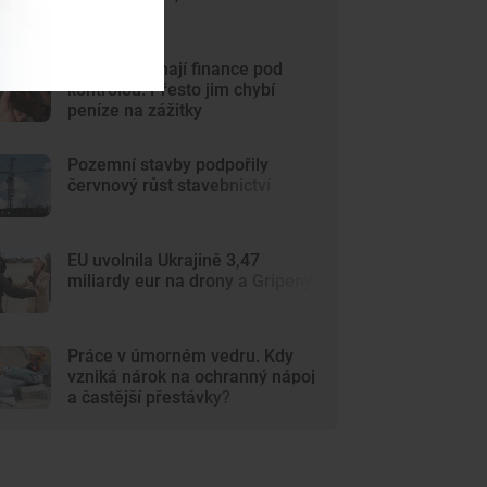
stoupla
Mladí Češi mají finance pod
kontrolou. Přesto jim chybí
peníze na zážitky
Pozemní stavby podpořily
červnový růst stavebnictví
EU uvolnila Ukrajině 3,47
miliardy eur na drony a Gripeny
Práce v úmorném vedru. Kdy
vzniká nárok na ochranný nápoj
a častější přestávky?