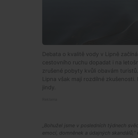
Debata o kvalitě vody v Lipně začín
cestovního ruchu dopadat i na letošn
zrušené pobyty kvůli obavám turistů.
Lipna však mají rozdílné zkušenosti.
jindy.
„Bohužel jsme v posledních týdnech svědk
emocí, domněnek a údajných skandálů,“