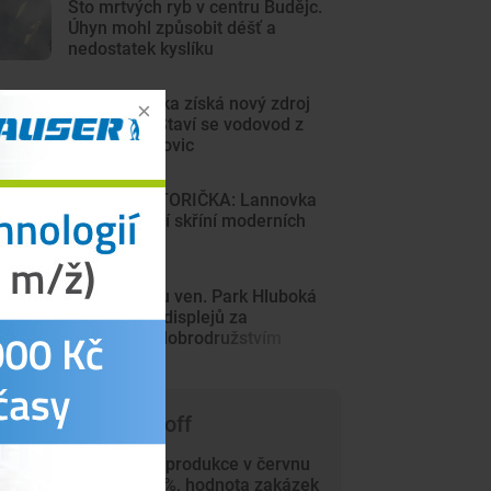
Sto mrtvých ryb v centru Budějc.
Úhyn mohl způsobit déšť a
nedostatek kyslíku
Sever Písecka získá nový zdroj
pitné vody. Staví se vodovod z
Krsic do Mirovic
DRBNA HISTORIČKA: Lannovka
byla výkladní skříní moderních
Budějovic
Z Minecraftu ven. Park Hluboká
láká děti od displejů za
skutečným dobrodružstvím
 čem píše Trade-off
Průmyslová produkce v červnu
vzrostla o 4 %, hodnota zakázek