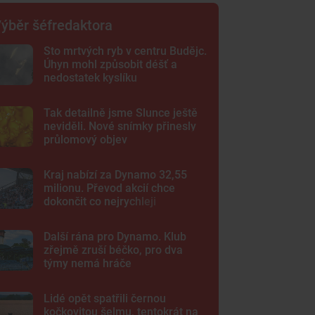
ýběr šéfredaktora
Sto mrtvých ryb v centru Budějc.
Úhyn mohl způsobit déšť a
nedostatek kyslíku
Tak detailně jsme Slunce ještě
neviděli. Nové snímky přinesly
průlomový objev
Kraj nabízí za Dynamo 32,55
milionu. Převod akcií chce
dokončit co nejrychleji
Další rána pro Dynamo. Klub
zřejmě zruší béčko, pro dva
týmy nemá hráče
Lidé opět spatřili černou
kočkovitou šelmu, tentokrát na