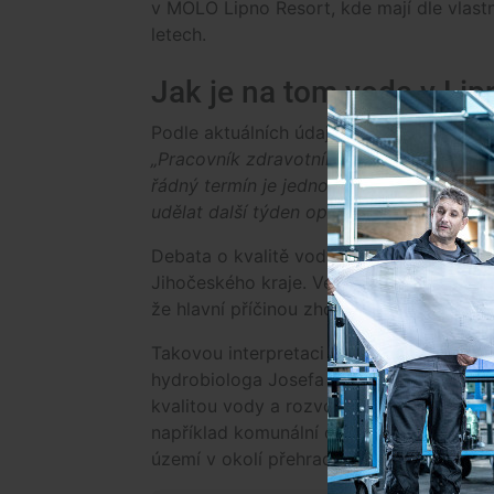
v MOLO Lipno Resort, kde mají dle vlastn
letech.
Jak je na tom voda v Lip
Podle aktuálních údajů Krajské hygienic
„Pracovník zdravotního ústavu odebírá v
řádný termín je jednou za 14 dní. Když t
udělat další týden opakovaný odběr,“
uve
Debata o kvalitě vody v Lipně se rozhoř
Jihočeského kraje. Vedení kraje v čele
že hlavní příčinou zhoršené kvality vody 
Takovou interpretaci ale následně zpochybn
hydrobiologa Josefa Hejzlara z Biologi
kvalitou vody a rozvojem sinic nestojí pr
například komunální odpadní vody, domovn
území v okolí přehrady.