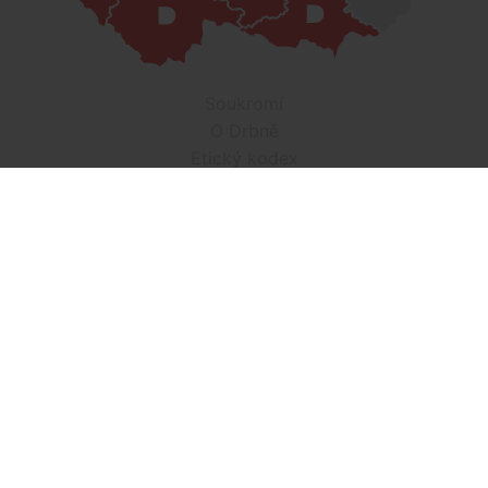
Soukromí
O Drbně
Etický kodex
Kontakt
Inzerce
Práce v Drbně
Nastavení cookies
Všechna práva vyhrazena, jakékoli užití obsahu včetné obsahu
a grafiky podléhá schválení provozovatelem serveru.
Drbna.cz využívá zpravodajství ČTK, jehož obsah je chráněn
autorským zákonem. Přepis, šíření či další zpřístupňování
tohoto obsahu či jeho částí veřejnosti, a to jakýmkoliv