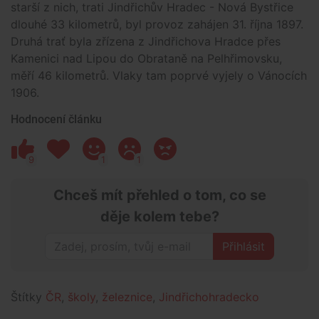
starší z nich, trati Jindřichův Hradec - Nová Bystřice
dlouhé 33 kilometrů, byl provoz zahájen 31. října 1897.
Druhá trať byla zřízena z Jindřichova Hradce přes
Kamenici nad Lipou do Obrataně na Pelhřimovsku,
měří 46 kilometrů. Vlaky tam poprvé vyjely o Vánocích
1906.
Hodnocení článku
9
1
1
Chceš mít přehled o tom, co se
děje kolem tebe?
Přihlásit
Štítky
ČR
,
školy
,
železnice
,
Jindřichohradecko