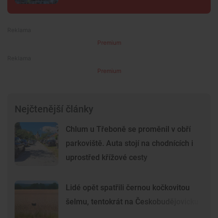
Premium
Premium
Nejčtenější články
Chlum u Třeboně se proměnil v obří
parkoviště. Auta stojí na chodnících i
uprostřed křížové cesty
Lidé opět spatřili černou kočkovitou
šelmu, tentokrát na Českobudějovicku