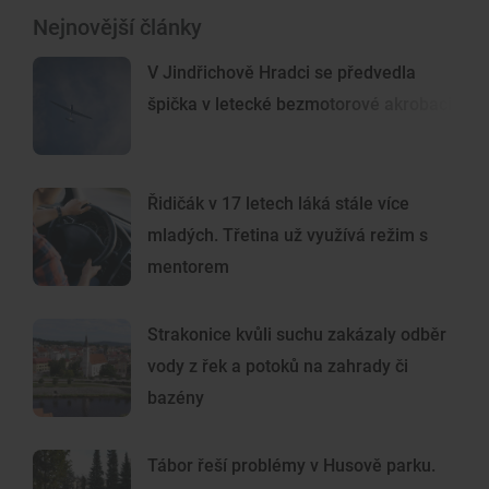
Nejnovější články
V Jindřichově Hradci se předvedla
špička v letecké bezmotorové akrobacii
Řidičák v 17 letech láká stále více
mladých. Třetina už využívá režim s
mentorem
Strakonice kvůli suchu zakázaly odběr
vody z řek a potoků na zahrady či
bazény
Tábor řeší problémy v Husově parku.