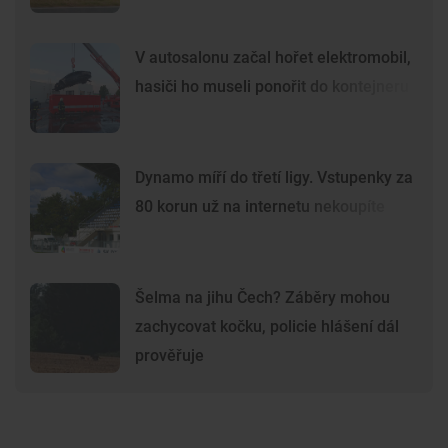
V autosalonu začal hořet elektromobil,
hasiči ho museli ponořit do kontejneru
Dynamo míří do třetí ligy. Vstupenky za
80 korun už na internetu nekoupíte
Šelma na jihu Čech? Záběry mohou
zachycovat kočku, policie hlášení dál
prověřuje