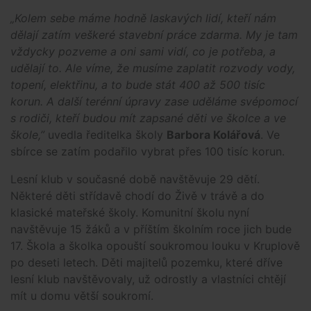
„Kolem sebe máme hodně laskavých lidí, kteří nám
dělají zatím veškeré stavební práce zdarma. My je tam
vždycky pozveme a oni sami vidí, co je potřeba, a
udělají to. Ale víme, že musíme zaplatit rozvody vody,
topení, elektřinu, a to bude stát 400 až 500 tisíc
korun. A další terénní úpravy zase uděláme svépomocí
s rodiči, kteří budou mít zapsané děti ve školce a ve
škole,”
uvedla ředitelka školy
Barbora Kolářová
. Ve
sbírce se zatím podařilo vybrat přes 100 tisíc korun.
Lesní klub v současné době navštěvuje 29 dětí.
Některé děti střídavě chodí do Živě v trávě a do
klasické mateřské školy. Komunitní školu nyní
navštěvuje 15 žáků a v příštím školním roce jich bude
17. Škola a školka opouští soukromou louku v Kruplově
po deseti letech. Děti majitelů pozemku, které dříve
lesní klub navštěvovaly, už odrostly a vlastníci chtějí
mít u domu větší soukromí.