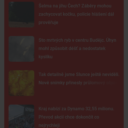
Šelma na jihu Čech? Záběry mohou
zachycovat kočku, policie hlášení dál
prověřuje
Sto mrtvých ryb v centru Budějc. Úhyn
mohl způsobit déšť a nedostatek
kyslíku
Tak detailně jsme Slunce ještě neviděli.
Nové snímky přinesly průlomový objev
Kraj nabízí za Dynamo 32,55 milionu.
Převod akcií chce dokončit co
nejrychleji