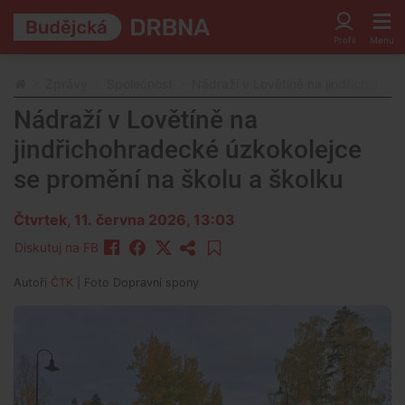
Zprávy
Společnost
Nádraží v Lovětíně na jindřichohrad
Nádraží v Lovětíně na
jindřichohradecké úzkokolejce
se promění na školu a školku
Čtvrtek, 11. června 2026, 13:03
Diskutuj na FB
Autoři
ČTK
| Foto
Dopravní spony