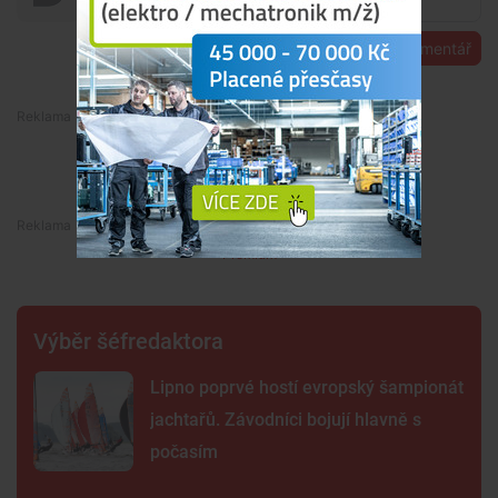
Přidat komentář
Premium
Premium
Výběr šéfredaktora
Lipno poprvé hostí evropský šampionát
jachtařů. Závodníci bojují hlavně s
počasím