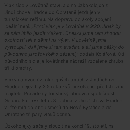
Vlak sice v Lovětíně staví, ale na úzkokolejce z
Jindřichova Hradce do Obrataně jezdí jen v
turistickém režimu. Na dopravu do školy spojení
ideální není.
„První vlak je v Lovětíně v 9:20. Jinak by
se nám líbilo jezdit vlakem. Dneska jsme tam shodou
okolností jeli s dětmi na výlet. V Lovětíně jsme
vystoupili, dali jsme si tam svačinu a šli jsme pěšky do
původního jarošovského zázemí,"
dodala Kolářová. Od
původního sídla je lovětínské nádraží vzdálené zhruba
tři kilometry.
Vlaky na dvou úzkokolejných tratích z Jindřichova
Hradce nejezdily 3,5 roku kvůli insolvenci předchozího
majitele. Pravidelný turistický obnovila společnost
Gepard Express letos 3. dubna. Z Jindřichova Hradce
v létě míří do obou směrů do Nové Bystřice a do
Obrataně tři páry vlaků denně.
Úzkokolejky začaly sloužit na konci 19. století, na