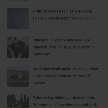
V Jindřichově Hradci se předvedla
špička v letecké bezmotorové akrobacii
Řidičák v 17 letech láká stále více
mladých. Třetina už využívá režim s
mentorem
Strakonice kvůli suchu zakázaly odběr
vody z řek a potoků na zahrady či
bazény
Tábor řeší problémy v Husově parku.
Přítomnost lidí bez domova vadí řadě