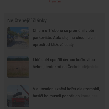
Premium
Nejčtenější články
Chlum u Třeboně se proměnil v obří
parkoviště. Auta stojí na chodnících i
uprostřed křížové cesty
Lidé opět spatřili černou kočkovitou
šelmu, tentokrát na Českobudějovicku
V autosalonu začal hořet elektromobil,
hasiči ho museli ponořit do kontejneru