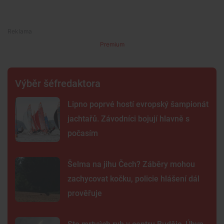
Premium
Výběr šéfredaktora
Lipno poprvé hostí evropský šampionát
jachtařů. Závodníci bojují hlavně s
počasím
Šelma na jihu Čech? Záběry mohou
zachycovat kočku, policie hlášení dál
prověřuje