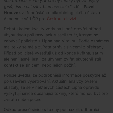
neurotoxinů. A látky, které by mohly být za úhyny
(psů), jsme nalezli v biomase sinic,“
sdělil
Pavel
Hrouzek
z třeboňského mikrobiologického ústavu
Akademie věd ČR pro
Českou televizi
.
Debatu kolem kvality vody na Lipně otevřel případ
úhynu dvou psů rasy jack russell teriér, kterým se
zabývají policisté z Lipna nad Vltavou. Podle oznámení
majitelky se měla zvířata otrávit sinicemi z přehrady.
Případ policisté vyšetřují už od konce května, zatím
ale není jasné, jestli za úhynem zvířat skutečně stál
kontakt se sinicemi nebo jejich požití.
Policie uvedla, že podrobnější informace poskytne až
po uzavření vyšetřování. Aktuální analýzy ovšem
ukázaly, že se v některých částech Lipna opravdu
vyskytují sinice obsahující toxiny, které mohou být pro
zvířata nebezpečné.
Odkud přesně sinice s toxiny pocházejí, odborníci