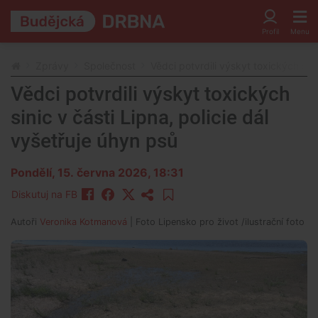
Zprávy
Společnost
Vědci potvrdili výskyt toxických sini
Vědci potvrdili výskyt toxických
sinic v části Lipna, policie dál
vyšetřuje úhyn psů
Pondělí, 15. června 2026, 18:31
Diskutuj na FB
Autoři
Veronika Kotmanová
| Foto
Lipensko pro život /ilustrační foto