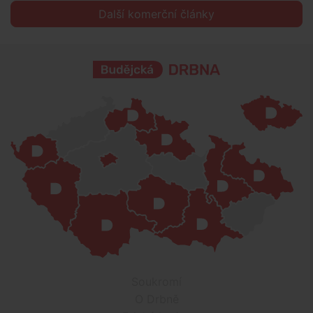
Další komerční články
Soukromí
O Drbně