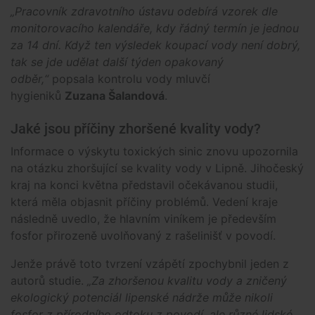
„Pracovník zdravotního ústavu odebírá vzorek dle
monitorovacího kalendáře, kdy řádný termín je jednou
za 14 dní. Když ten výsledek koupací vody není dobrý,
tak se jde udělat další týden opakovaný
odběr,“
popsala kontrolu vody mluvčí
hygieniků
Zuzana Šalandová
.
Jaké jsou příčiny zhoršené kvality vody?
Informace o výskytu toxických sinic znovu upozornila
na otázku zhoršující se kvality vody v Lipně. Jihočeský
kraj na konci května představil očekávanou studii,
která měla objasnit příčiny problémů. Vedení kraje
následně uvedlo, že hlavním viníkem je především
fosfor přirozeně uvolňovaný z rašelinišť v povodí.
Jenže právě toto tvrzení vzápětí zpochybnil jeden z
autorů studie.
„Za zhoršenou kvalitu vody a zničený
ekologický potenciál lipenské nádrže může nikoli
fosfor z přírodního odtoku z povodí, ale různé lidské