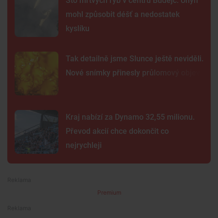
Sto mrtvých ryb v centru Budějc. Úhyn
mohl způsobit déšť a nedostatek
kyslíku
Tak detailně jsme Slunce ještě neviděli.
Nové snímky přinesly průlomový objev
Kraj nabízí za Dynamo 32,55 milionu.
Převod akcií chce dokončit co
nejrychleji
Premium