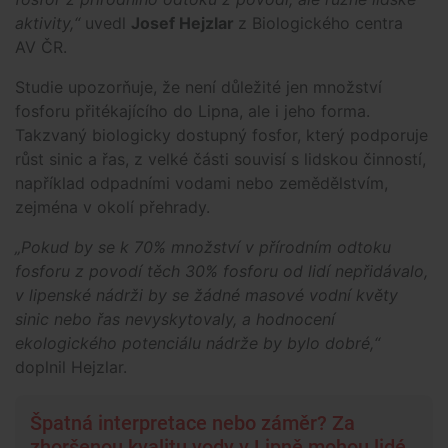
aktivity,“
uvedl
Josef Hejzlar
z Biologického centra
AV ČR.
Studie upozorňuje, že není důležité jen množství
fosforu přitékajícího do Lipna, ale i jeho forma.
Takzvaný biologicky dostupný fosfor, který podporuje
růst sinic a řas, z velké části souvisí s lidskou činností,
například odpadními vodami nebo zemědělstvím,
zejména v okolí přehrady.
„Pokud by se k 70% množství v přírodním odtoku
fosforu z povodí těch 30% fosforu od lidí nepřidávalo,
v lipenské nádrži by se žádné masové vodní květy
sinic nebo řas nevyskytovaly, a hodnocení
ekologického potenciálu nádrže by bylo dobré,“
doplnil Hejzlar.
Špatná interpretace nebo záměr? Za
zhoršenou kvalitu vody v Lipně mohou lidé