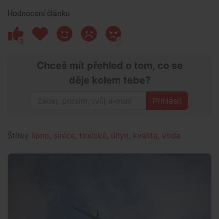
Hodnocení článku
3
1
Chceš mít přehled o tom, co se
děje kolem tebe?
Přihlásit
Štítky
lipno
,
sinice
,
toxické
,
úhyn
,
kvalita
,
voda