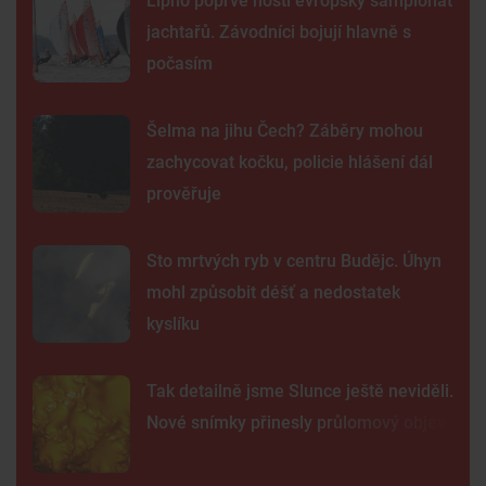
Lipno poprvé hostí evropský šampionát
jachtařů. Závodníci bojují hlavně s
počasím
Šelma na jihu Čech? Záběry mohou
zachycovat kočku, policie hlášení dál
prověřuje
Sto mrtvých ryb v centru Budějc. Úhyn
mohl způsobit déšť a nedostatek
kyslíku
Tak detailně jsme Slunce ještě neviděli.
Nové snímky přinesly průlomový objev