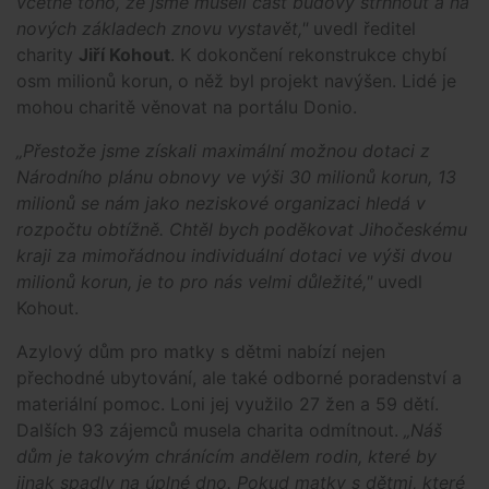
včetně toho, že jsme museli část budovy strhnout a na
nových základech znovu vystavět,"
uvedl ředitel
charity
Jiří Kohout
. K dokončení rekonstrukce chybí
osm milionů korun, o něž byl projekt navýšen. Lidé je
mohou charitě věnovat na portálu Donio.
„Přestože jsme získali maximální možnou dotaci z
Národního plánu obnovy ve výši 30 milionů korun, 13
milionů se nám jako neziskové organizaci hledá v
rozpočtu obtížně. Chtěl bych poděkovat Jihočeskému
kraji za mimořádnou individuální dotaci ve výši dvou
milionů korun, je to pro nás velmi důležité,"
uvedl
Kohout.
Azylový dům pro matky s dětmi nabízí nejen
přechodné ubytování, ale také odborné poradenství a
materiální pomoc. Loni jej využilo 27 žen a 59 dětí.
Dalších 93 zájemců musela charita odmítnout.
„Náš
dům je takovým chránícím andělem rodin, které by
jinak spadly na úplné dno. Pokud matky s dětmi, které