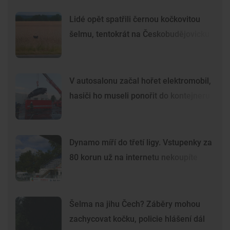
Lidé opět spatřili černou kočkovitou
šelmu, tentokrát na Českobudějovicku
V autosalonu začal hořet elektromobil,
hasiči ho museli ponořit do kontejneru
Dynamo míří do třetí ligy. Vstupenky za
80 korun už na internetu nekoupíte
Šelma na jihu Čech? Záběry mohou
zachycovat kočku, policie hlášení dál