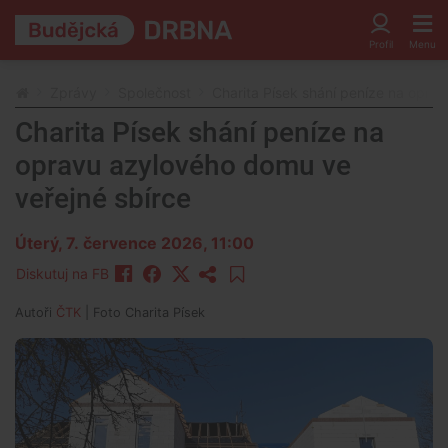
Zprávy
Společnost
Charita Písek shání peníze na opra
Charita Písek shání peníze na
opravu azylového domu ve
veřejné sbírce
Úterý, 7. července 2026, 11:00
Diskutuj na FB
Autoři
ČTK
| Foto
Charita Písek