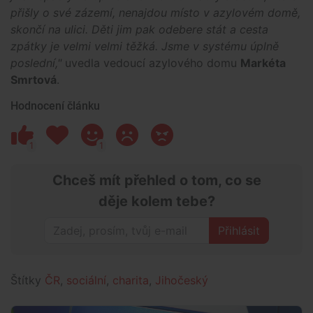
přišly o své zázemí, nenajdou místo v azylovém domě,
skončí na ulici. Děti jim pak odebere stát a cesta
zpátky je velmi velmi těžká. Jsme v systému úplně
poslední,"
uvedla vedoucí azylového domu
Markéta
Smrtová
.
Hodnocení článku
1
1
Chceš mít přehled o tom, co se
děje kolem tebe?
Přihlásit
Štítky
ČR
,
sociální
,
charita
,
Jihočeský