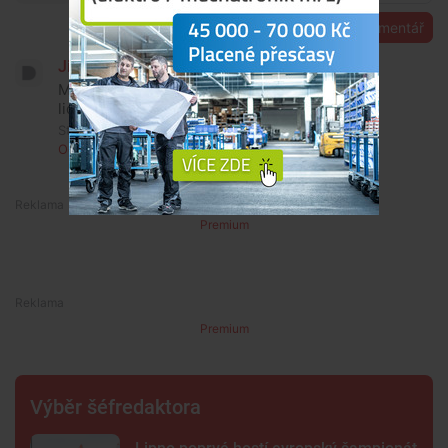
Přidat komentář
Jiří Baron
Místo peníze na zlaté WC, dát peníze našim
lidem!!
Středa, 8. července 2026, 10:01
Odpovědět
1
Premium
Premium
Výběr šéfredaktora