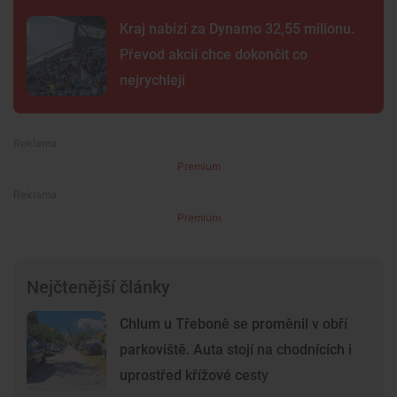
Kraj nabízí za Dynamo 32,55 milionu.
Převod akcií chce dokončit co
nejrychleji
Premium
Premium
Nejčtenější články
Chlum u Třeboně se proměnil v obří
parkoviště. Auta stojí na chodnících i
uprostřed křížové cesty