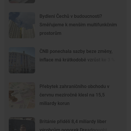
Bydlení Čechů v budoucnosti?
Směřujeme k menším multifunkčním
prostorům
ČNB ponechala sazby beze změny,
inflace má krátkodobě vzrůst ke 3 %
Přebytek zahraničního obchodu v
červnu meziročně klesl na 15,5
miliardy korun
Británie přidělí 8,4 miliardy liber
výrobcům ponorek Dreadnought