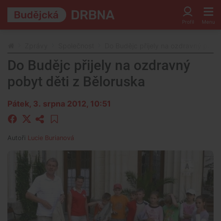
Zprávy
Společnost
Do Budějc přijely na ozdravný pobyt
Do Budějc přijely na ozdravný
pobyt děti z Běloruska
Pátek, 3. srpna 2012, 10:51
Autoři
Lucie Burianová