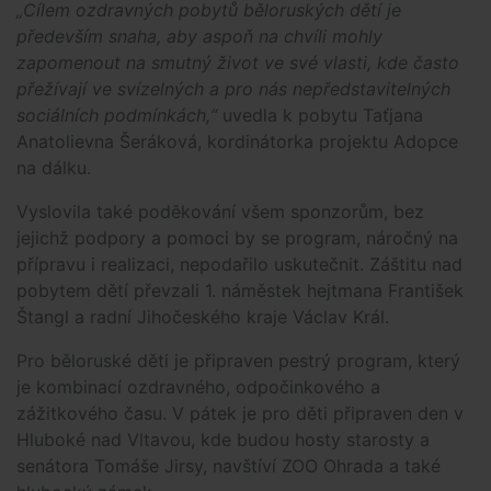
„Cílem ozdravných pobytů běloruských dětí je
především snaha, aby aspoň na chvíli mohly
zapomenout na smutný život ve své vlasti, kde často
přežívají ve svízelných a pro nás nepředstavitelných
sociálních podmínkách,“
uvedla k pobytu Taťjana
Anatolievna Šeráková, kordinátorka projektu Adopce
na dálku.
Vyslovila také poděkování všem sponzorům, bez
jejichž podpory a pomoci by se program, náročný na
přípravu i realizaci, nepodařilo uskutečnit. Záštitu nad
pobytem dětí převzali 1. náměstek hejtmana František
Štangl a radní Jihočeského kraje Václav Král.
Pro běloruské děti je připraven pestrý program, který
je kombinací ozdravného, odpočinkového a
zážitkového času. V pátek je pro děti připraven den v
Hluboké nad Vltavou, kde budou hosty starosty a
senátora Tomáše Jirsy, navštíví ZOO Ohrada a také