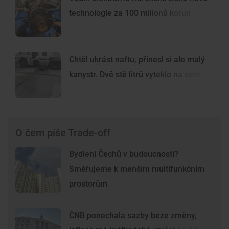
technologie za 100 milionů korun
Chtěl ukrást naftu, přinesl si ale malý
kanystr. Dvě stě litrů vyteklo na zem
O čem píše Trade-off
Bydlení Čechů v budoucnosti?
Směřujeme k menším multifunkčním
prostorům
ČNB ponechala sazby beze změny,