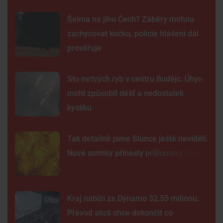
Šelma na jihu Čech? Záběry mohou
zachycovat kočku, policie hlášení dál
prověřuje
Sto mrtvých ryb v centru Budějc. Úhyn
mohl způsobit déšť a nedostatek
kyslíku
Tak detailně jsme Slunce ještě neviděli.
Nové snímky přinesly průlomový objev
Kraj nabízí za Dynamo 32,55 milionu.
Převod akcií chce dokončit co