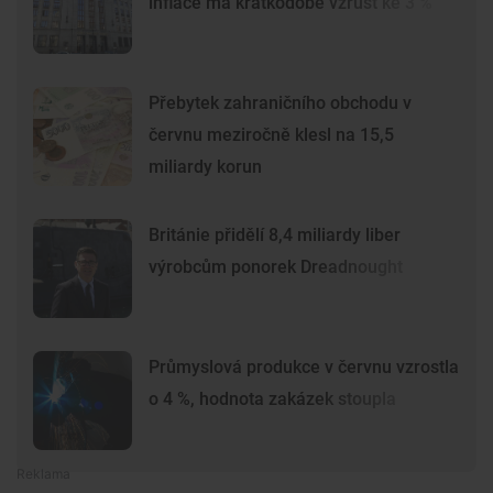
inflace má krátkodobě vzrůst ke 3 %
Přebytek zahraničního obchodu v
červnu meziročně klesl na 15,5
miliardy korun
Británie přidělí 8,4 miliardy liber
výrobcům ponorek Dreadnought
Průmyslová produkce v červnu vzrostla
o 4 %, hodnota zakázek stoupla