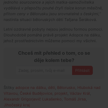
jednoho sourozence a jejich matka-samoživitelka
vydělává v přepočtu pouhé čtyři tisíce korun měsíčně,
přitom ceny v Bělorusku jsou srovnatelné s českými,“
nastínila situaci běloruských dětí Taťjana Šeráková.
Letní ozdravné pobyty nejsou jedinou formou pomoci.
Dlouhodobě pomáhá právě projekt Adopce na dálku,
jehož prostřednictvím můžeme pomoci my všichni.
Chceš mít přehled o tom, co se
děje kolem tebe?
Přihlásit
Štítky
adopce na dálku
,
děti
,
Bělorusko
,
Hluboká nad
Vltavou
,
České Budějovice
,
projekt
,
Václav Král
,
Alexandr Grigorjevič Lukašenko
,
Tomáš Jirsa
,
Jihočeský kraj