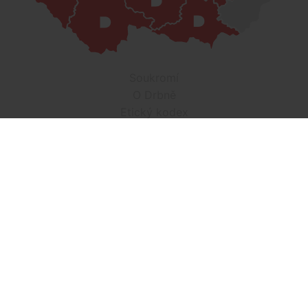
Soukromí
O Drbně
Etický kodex
Kontakt
Inzerce
Práce v Drbně
Nastavení cookies
Všechna práva vyhrazena, jakékoli užití obsahu včetné obsahu
a grafiky podléhá schválení provozovatelem serveru.
Drbna.cz využívá zpravodajství ČTK, jehož obsah je chráněn
autorským zákonem. Přepis, šíření či další zpřístupňování