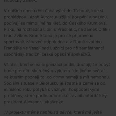
hlubocký zámek.
V dalších dnech děti čeká výlet do Třeboně, kde si
prohlédnou Lázně Aurora a užijí si koupání v bazénu,
podívají se mimo jiné na Kleť, do Českého Krumlova,
Písku, na rozhlednu Libín u Prachatic, na zámek Orlík i
hrad Zvíkov. Kromě toho je pro ně připraveno
sportovně-zábavné odpoledne a v Domě svatého
Františka ve Veselí nad Lužnicí pro ně zaměstnanci
uspořádají tradiční české opékání špekáčků.
Všichni, kteří se na organizaci podílí, doufají, že pobyt
bude pro děti skutečným výletem ´do jiného světa´,
ve kterém poznají to, co doma nemají a mít nemohou.
Sociální situace v Bělorusku je špatná a země se od
minulého roku potýká s vážnými hospodářskými
problémy, které podle odborníků zavinil autoritářský
prezident Alexandr Lukašenko.
„V projektu máme například děvče, které má ještě