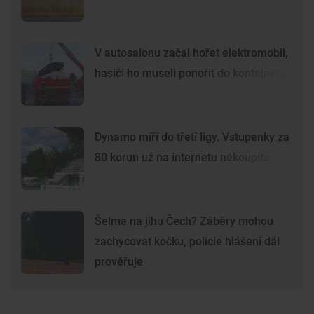
V autosalonu začal hořet elektromobil,
hasiči ho museli ponořit do kontejneru
Dynamo míří do třetí ligy. Vstupenky za
80 korun už na internetu nekoupíte
Šelma na jihu Čech? Záběry mohou
zachycovat kočku, policie hlášení dál
prověřuje