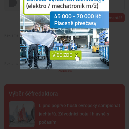
Přidat komentář
Premium
Premium
Výběr šéfredaktora
Lipno poprvé hostí evropský šampionát
jachtařů. Závodníci bojují hlavně s
počasím