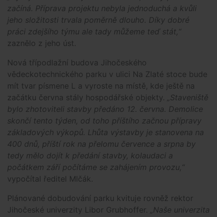
začíná. Příprava projektu nebyla jednoduchá a kvůli
jeho složitosti trvala poměrně dlouho. Díky dobré
práci zdejšího týmu ale tady můžeme teď stát,“
zaznělo z jeho úst.
Nová třípodlažní budova Jihočeského
vědeckotechnického parku v ulici Na Zlaté stoce bude
mít tvar písmene L a vyroste na místě, kde ještě na
začátku června stály hospodářské objekty.
„Staveniště
bylo zhotoviteli stavby předáno 12. června. Demolice
skončí tento týden, od toho příštího začnou přípravy
základových výkopů. Lhůta výstavby je stanovena na
400 dnů, příští rok na přelomu července a srpna by
tedy mělo dojít k předání stavby, kolaudaci a
počátkem září počítáme se zahájením provozu,“
vypočítal ředitel Mlčák.
Plánované dobudování parku kvituje rovněž rektor
Jihočeské univerzity Libor Grubhoffer.
„Naše univerzita