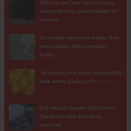
Šelma na jihu Čech? Záběry mohou
zachycovat kočku, policie hlášení dál
prověřuje
Sto mrtvých ryb v centru Budějc. Úhyn
mohl způsobit déšť a nedostatek
kyslíku
Tak detailně jsme Slunce ještě neviděli.
Nové snímky přinesly průlomový objev
Kraj nabízí za Dynamo 32,55 milionu.
Převod akcií chce dokončit co
nejrychleji