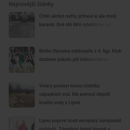
Nejnovější články
Chtěl ukrást naftu, přinesl si ale malý
kanystr. Dvě stě litrů vyteklo na zem
Béčko Dynama odstoupilo z 4. ligy. Klub
dostane pokutu půl milionu korun
Volary postaví novou čističku
odpadních vod. Má pomoci zlepšit
kvalitu vody v Lipně
Lipno poprvé hostí evropský šampionát
jachtařů. Závodníci bojují hlavně s