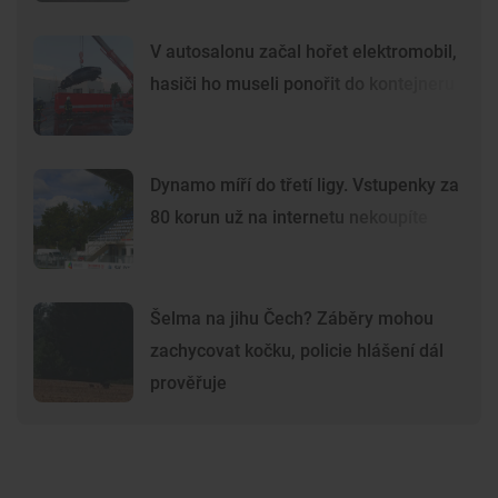
V autosalonu začal hořet elektromobil,
hasiči ho museli ponořit do kontejneru
Dynamo míří do třetí ligy. Vstupenky za
80 korun už na internetu nekoupíte
Šelma na jihu Čech? Záběry mohou
zachycovat kočku, policie hlášení dál
prověřuje