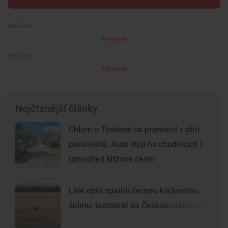
Premium
Premium
Nejčtenější články
Chlum u Třeboně se proměnil v obří
parkoviště. Auta stojí na chodnících i
uprostřed křížové cesty
Lidé opět spatřili černou kočkovitou
šelmu, tentokrát na Českobudějovicku