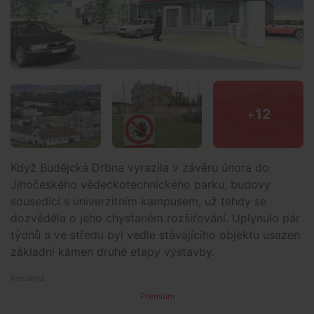
+
12
Když Budějcká Drbna vyrazila v závěru února do
Jihočeského vědeckotechnického parku, budovy
sousedící s univerzitním kampusem, už tehdy se
dozvěděla o jeho chystaném rozšiřování. Uplynulo pár
týdnů a ve středu byl vedle stávajícího objektu usazen
základní kámen druhé etapy výstavby.
Premium