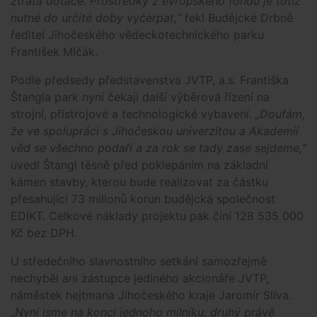
ztráta dotace. Prostředky z evropského fondu je totiž
nutné do určité doby vyčerpat,“
řekl Budějcké Drbně
ředitel Jihočeského vědeckotechnického parku
František Mlčák.
Podle předsedy představenstva JVTP, a.s. Františka
Štangla park nyní čekají další výběrová řízení na
strojní, přístrojové a technologické vybavení.
„Doufám,
že ve spolupráci s Jihočeskou univerzitou a Akademií
věd se všechno podaří a za rok se tady zase sejdeme,“
uvedl Štangl těsně před poklepáním na základní
kámen stavby, kterou bude realizovat za částku
přesahující 73 milionů korun budějcká společnost
EDIKT. Celkové náklady projektu pak činí 128 535 000
Kč bez DPH.
U středečního slavnostního setkání samozřejmě
nechyběl ani zástupce jediného akcionáře JVTP,
náměstek hejtmana Jihočeského kraje Jaromír Slíva.
„Nyní jsme na konci jednoho milníku, druhý právě