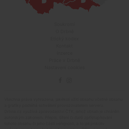
Soukromí
O Drbně
Etický kodex
Kontakt
Inzerce
Práce v Drbně
Nastavení cookies
Všechna práva vyhrazena, jakékoli užití obsahu včetné obsahu
a grafiky podléhá schválení provozovatelem serveru.
Drbna.cz využívá zpravodajství ČTK, jehož obsah je chráněn
autorským zákonem. Přepis, šíření či další zpřístupňování
tohoto obsahu či jeho částí veřejnosti, a to jakýmkoliv