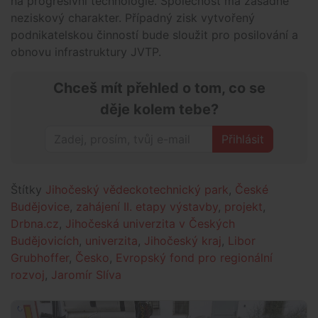
na progresivní technologie. Společnost má zásadně
neziskový charakter. Případný zisk vytvořený
podnikatelskou činností bude sloužit pro posilování a
obnovu infrastruktury JVTP.
Chceš mít přehled o tom, co se
děje kolem tebe?
Přihlásit
Štítky
Jihočeský vědeckotechnický park
,
České
Budějovice
,
zahájení II. etapy výstavby
,
projekt
,
Drbna.cz
,
Jihočeská univerzita v Českých
Budějovicích
,
univerzita
,
Jihočeský kraj
,
Libor
Grubhoffer
,
Česko
,
Evropský fond pro regionální
rozvoj
,
Jaromír Slíva