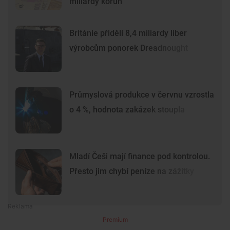
miliardy korun
Británie přidělí 8,4 miliardy liber
výrobcům ponorek Dreadnought
Průmyslová produkce v červnu vzrostla
o 4 %, hodnota zakázek stoupla
Mladí Češi mají finance pod kontrolou.
Přesto jim chybí peníze na zážitky
Premium