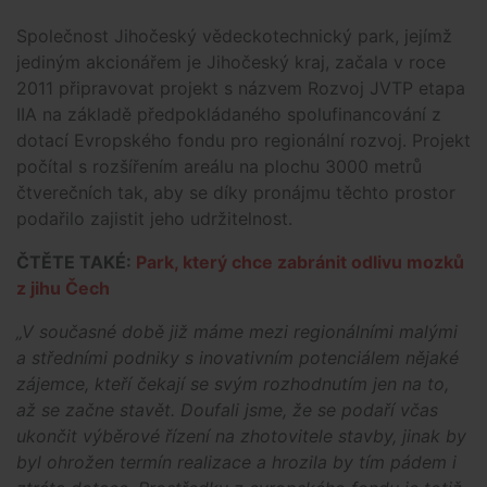
Společnost Jihočeský vědeckotechnický park, jejímž
jediným akcionářem je Jihočeský kraj, začala v roce
2011 připravovat projekt s názvem Rozvoj JVTP etapa
IIA na základě předpokládaného spolufinancování z
dotací Evropského fondu pro regionální rozvoj. Projekt
počítal s rozšířením areálu na plochu 3000 metrů
čtverečních tak, aby se díky pronájmu těchto prostor
podařilo zajistit jeho udržitelnost.
ČTĚTE TAKÉ:
Park, který chce zabránit odlivu mozků
z jihu Čech
„V současné době již máme mezi regionálními malými
a středními podniky s inovativním potenciálem nějaké
zájemce, kteří čekají se svým rozhodnutím jen na to,
až se začne stavět. Doufali jsme, že se podaří včas
ukončit výběrové řízení na zhotovitele stavby, jinak by
byl ohrožen termín realizace a hrozila by tím pádem i