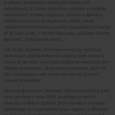
je jedna z posledních, která ještě nemá park
vybudovaný. Až bude dokončen, vybaven a zasídlen
soukromými firmami, zájemci o inovace a aplikace,
můžeme se poučit ze zkušeností, které získaly
vědeckotechnické parky u našich sousedních univerzit,
ať už tady u nás, v Horním Rakousku, případně Dolním
Bavorsku,“
konstatoval rektor.
Jak dodal, studenti Jihočeské univerzity možností
nabízených podnikatelskými subjekty jistě využití a
budou si tak moci vyzkoušet prakticky realizovat své
nápady a myšlenky.
„To je vlastně podstata, proč má
tato instituce pro naši univerzitu takový význam,“
uzavřel Grubhoffer.
Akciová společnost Jihočeský vědeckotechnický park
byla založena v roce 2008 za účelem podpořit
intenzitu, kvalitu a rychlost šíření inovací a transferu
technologií do hospodářské praxe regionu s důrazem