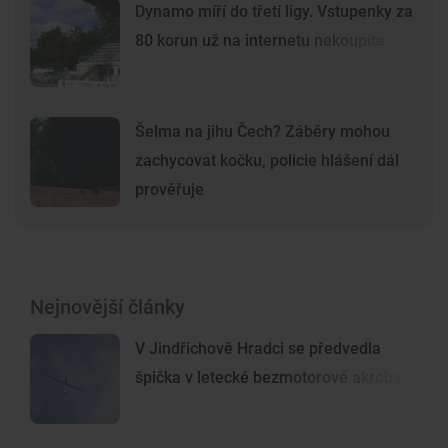
Dynamo míří do třetí ligy. Vstupenky za
80 korun už na internetu nekoupíte
Šelma na jihu Čech? Záběry mohou
zachycovat kočku, policie hlášení dál
prověřuje
Nejnovější články
V Jindřichově Hradci se předvedla
špička v letecké bezmotorové akrobacii