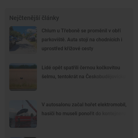
Nejčtenější články
Chlum u Třeboně se proměnil v obří
parkoviště. Auta stojí na chodnících i
uprostřed křížové cesty
Lidé opět spatřili černou kočkovitou
šelmu, tentokrát na Českobudějovicku
V autosalonu začal hořet elektromobil,
hasiči ho museli ponořit do kontejneru