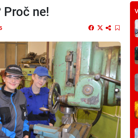
 Proč ne!
V
5