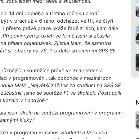
í souvislosti mezi teorií a skutečností.
“
ch. 14 dní druhého a třetího ročníku chodí
být v práci už v 6 ráno, odcházet ve tři, ve čtyři
I přesto právě praxe ukáže řadě z nich, kam dále
„Při povinných praxích ve firmě jsem si zkusila
 na příjem objednávek. Zjistila jsem, že samotná
ířit si obzory na VŠ. Pro další studium mi SPŠ SE
jrůznějších soutěžích právě ve znalostech a
klad v programování, tak dokonce v mezinárodní
ndula Malá: „Největší zážitek za studium na SPŠ SE
 zúčastnili jsme se soutěže F1 ve školách. Postoupili
e konalo v Londýně.“
N
la jsem školu na soutěži programování v programu
 samými kluky.“
stáží v programu Erasmus.
Studentka Veronika