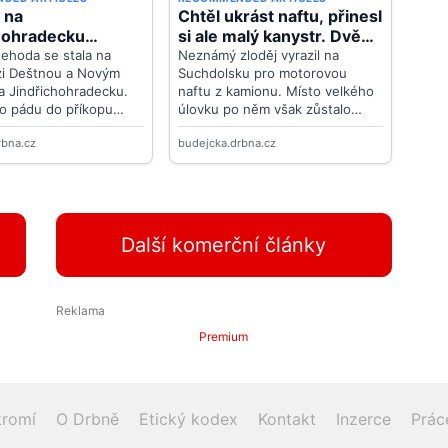
Další komerční články
Premium
romí
O Drbně
Etický kodex
Kontakt
Inzerce
Prác