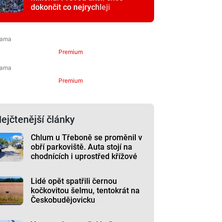
dokončit co nejrychleji
Premium
Premium
ejčtenější články
Chlum u Třeboně se proměnil v
obří parkoviště. Auta stojí na
chodnících i uprostřed křížové
cesty
Lidé opět spatřili černou
kočkovitou šelmu, tentokrát na
Českobudějovicku