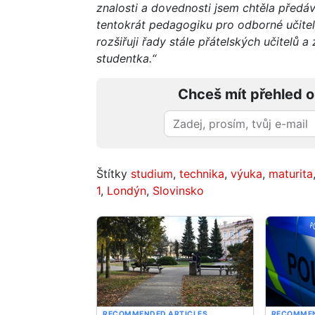
znalosti a dovednosti jsem chtěla předáv
tentokrát pedagogiku pro odborné učitele
rozšiřuji řady stále přátelských učitelů
studentka.“
Chceš mít přehled o
Štítky
studium
,
technika
,
výuka
,
maturita
1
,
Londýn
,
Slovinsko