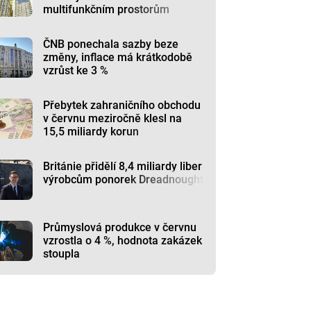
multifunkčním prostorům
ČNB ponechala sazby beze
změny, inflace má krátkodobě
vzrůst ke 3 %
Přebytek zahraničního obchodu
v červnu meziročně klesl na
15,5 miliardy korun
Británie přidělí 8,4 miliardy liber
výrobcům ponorek Dreadnought
Průmyslová produkce v červnu
vzrostla o 4 %, hodnota zakázek
stoupla