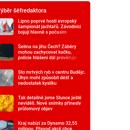
ýběr šéfredaktora
Lipno poprvé hostí evropský
šampionát jachtařů. Závodníci
bojují hlavně s počasím
Šelma na jihu Čech? Záběry
mohou zachycovat kočku,
policie hlášení dál prověřuje
Sto mrtvých ryb v centru Budějc.
Úhyn mohl způsobit déšť a
nedostatek kyslíku
Tak detailně jsme Slunce ještě
neviděli. Nové snímky přinesly
průlomový objev
Kraj nabízí za Dynamo 32,55
milionu. Převod akcií chce