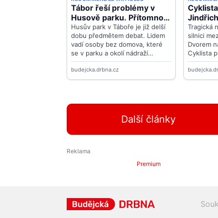
Další články
Premium
Souk