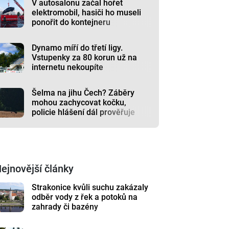
V autosalonu začal hořet
elektromobil, hasiči ho museli
ponořit do kontejneru
Dynamo míří do třetí ligy.
Vstupenky za 80 korun už na
internetu nekoupíte
Šelma na jihu Čech? Záběry
mohou zachycovat kočku,
policie hlášení dál prověřuje
ejnovější články
Strakonice kvůli suchu zakázaly
odběr vody z řek a potoků na
zahrady či bazény