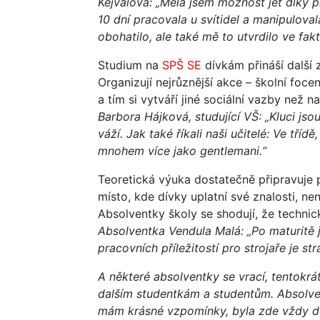
Kejvalová: „Měla jsem možnost jet díky 
10 dní pracovala u svítidel a manipulova
obohatilo, ale také mě to utvrdilo ve fakt
Studium na
SPŠ SE
dívkám přináší další z
Organizují nejrůznější akce – školní focen
a tím si vytváří jiné sociální vazby než 
Barbora Hájková, studující VŠ: „Kluci jso
váží. Jak také říkali naši učitelé: Ve tříd
mnohem více jako gentlemani.“
Teoretická výuka dostatečně připravuje 
místo, kde dívky uplatní své znalosti, n
Absolventky školy se shodují, že technick
Absolventka Vendula Malá: „Po maturitě j
pracovních příležitostí pro strojaře je s
A některé absolventky se vrací, tentokrát
dalším studentkám a studentům. Absolve
mám krásné vzpomínky, byla zde vždy dob