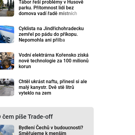
Tábor řeší problémy v Husově
parku. Přítomnost lidí bez
domova vadí řadě místních
Cyklista na Jindřichohradecku
zemřel po pádu do příkopu.
Nepomohla ani přilba
Vodní elektrárna Kořensko získá
nové technologie za 100 milionů
korun
Chtěl ukrást naftu, přinesl si ale
malý kanystr. Dvě stě litrů
vyteklo na zem
 čem píše Trade-off
Bydlení Čechů v budoucnosti?
Směřujeme k menším