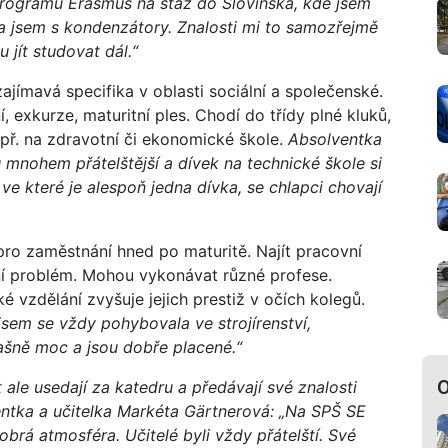
programu Erasmus na stáž do Slovinska, kde jsem
la jsem s kondenzátory. Znalosti mi to samozřejmě
u jít studovat dál.“
ajímavá specifika v oblasti sociální a společenské.
í, exkurze, maturitní ples. Chodí do třídy plné kluků,
např. na zdravotní či ekonomické škole.
Absolventka
u mnohem přátelštější a dívek na technické škole si
ě, ve které je alespoň jedna dívka, se chlapci chovají
pro zaměstnání hned po maturitě. Najít pracovní
ení problém. Mohou vykonávat různé profese.
é vzdělání zvyšuje jejich prestiž v očích kolegů.
sem se vždy pohybovala ve strojírenství,
trašně moc a jsou dobře placené.“
O
 ale usedají za katedru a předávají své znalosti
ntka a učitelka Markéta Gärtnerová: „Na SPŠ SE
rá atmosféra. Učitelé byli vždy přátelští. Své