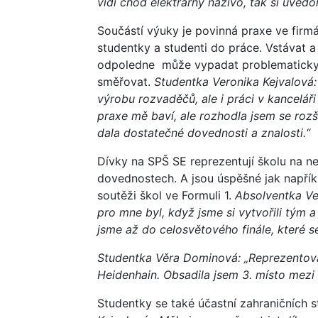
vidí chod elektrárny naživo, tak si uvědom
Součástí výuky je povinná praxe ve firmá
studentky a studenti do práce. Vstávat a 
odpoledne může vypadat problematicky. 
směřovat.
Studentka Veronika Kejvalová: 
výrobu rozvaděčů, ale i práci v kanceláři
praxe mě baví, ale rozhodla jsem se rozš
dala dostatečné dovednosti a znalosti.“
Dívky na SPŠ SE reprezentují školu na ne
dovednostech. A jsou úspěšné jak napří
soutěži škol ve Formuli 1.
Absolventka Ve
pro mne byl, když jsme si vytvořili tým a
jsme až do celosvětového finále, které s
Studentka Věra Dominová: „Reprezentova
Heidenhain. Obsadila jsem 3. místo mezi
Studentky se také účastní zahraničních 