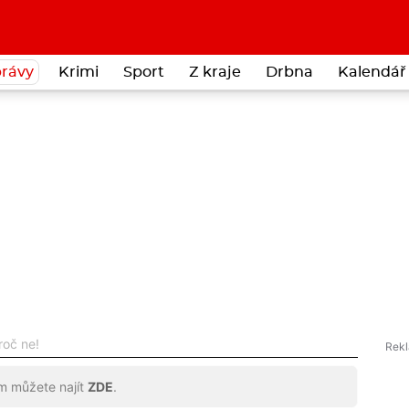
rávy
Krimi
Sport
Z kraje
Drbna
Kalendář 
roč ne!
ům můžete najít
ZDE
.