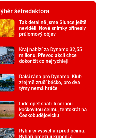
ýběr šéfredaktora
Tak detailně jsme Slunce ještě
neviděli. Nové snímky přinesly
průlomový objev
Kraj nabízí za Dynamo 32,55
milionu. Převod akcií chce
dokončit co nejrychleji
Další rána pro Dynamo. Klub
zřejmě zruší béčko, pro dva
týmy nemá hráče
Lidé opět spatřili černou
kočkovitou šelmu, tentokrát na
Českobudějovicku
Rybníky vysychají před očima.
Rybáři omezují krmení a