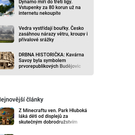
Dynamo míří do třetí ligy.
Vstupenky za 80 korun už na
internetu nekoupíte
Vedra vystřídají bouřky. Česko
zasáhnou nárazy větru, kroupy i
přívalové srážky
DRBNA HISTORIČKA: Kavárna
Savoy byla symbolem
prvorepublikových Budějovic
ejnovější články
Z Minecraftu ven. Park Hluboká
láká děti od displejů za
skutečným dobrodružstvím