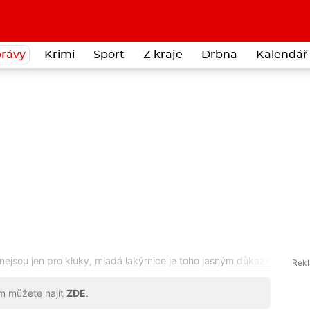
rávy
Krimi
Sport
Z kraje
Drbna
Kalendář 
nejsou jen pro kluky, mladá lakýrnice je toho jasným důkazem
ům můžete najít
ZDE
.