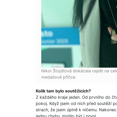
Nikol Štojdlová dokázala uspět na celo
medailové příčce.
Kolik tam bylo soutěžících?
Z každého kraje jeden. Od prvního do čtv
pokoj. Když jsem od nich před soutěží p
strach, že jsem úplně k ničemu. Nakonec
jednu chybu, mohlo být i první.