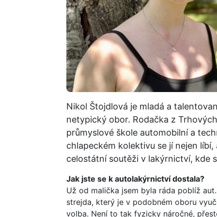
Nikol Štojdlová je mladá a talentovan
netypický obor. Rodačka z Trhových
průmyslové škole automobilní a tech
chlapeckém kolektivu se jí nejen líbí, 
celostátní soutěži v lakýrnictví, kde
Jak jste se k autolakýrnictví dostala?
Už od malička jsem byla ráda poblíž aut.
strejda, který je v podobném oboru vyuče
volba. Není to tak fyzicky náročné, pře