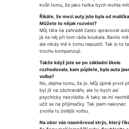
kvůli tomu, že jako holka bych mohla mít 
Říkáte, že mezi auty jste byla od malička
Můžete to nějak rozvést?
Můj táta na zahradě často spravoval aut
já na něj při tom ráda koukala. Bavilo mě
ale nikdy mě k tomu nepustil. Tak si to t
trochu kompenzuji.
Takže když jste se po základní škole
rozhodovala, kam půjdete, byla auta jas
volba?
No, dejme tomu, že jo. Můj úplně první p
byl jít na záchranáře, ale to bych asi
psychicky nezvládla. A taky se mi nechtě
učit se na přijímačky. Tak jsem nakonec
zvolila tu jistější volbu.
Na obor vás nasměroval strýc, který říka