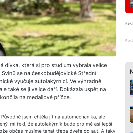
á dívka, která si pro studium vybrala velice
N
 Svinů se na českobudějovické Střední
nické vyučuje autolakýrnicí. Ve výhradně
ale také se jí velice daří. Dokázala uspět na
 skončila na medailové příčce.
 Původně jsem chtěla jít na automechanika, ale
ný, mi řekl, že autolakýrník bude pro mě asi lepší
stože občas musíme tahat třeba dveře od aut. A taky