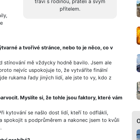
tráví s rodinou, přáteli a svým
přítelem.
ily,
ce
výtvarné a tvořivé stránce, nebo to je něco, co v
ad stínování mě vždycky hodně bavilo. Jsem ale
roto nejvíc uspokojuje to, že vytváříte finální
e rukama řady jiných lidí, ale jste to vy, kdo z
rvocit. Myslíte si, že tohle jsou faktory, které vám
i kytování se našlo dost lidí, kteří to odflákli,
ěla spokojit s podprůměrem a nakonec jsem to kvůli
O
.
ctví probíhá?