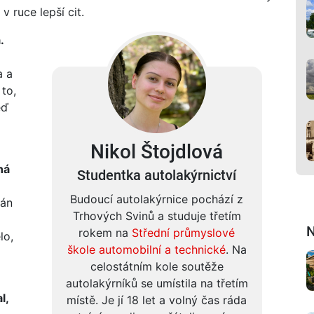
v ruce lepší cit.
.
a a
 to,
eď
Nikol Štojdlová
ná
Studentka autolakýrnictví
Budoucí autolakýrnice pochází z
lán
Trhových Svinů a studuje třetím
N
rokem na
Střední průmyslové
lo,
škole automobilní a technické
. Na
celostátním kole soutěže
autolakýrníků se umístila na třetím
l,
místě. Je jí 18 let a volný čas ráda