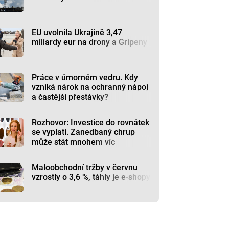
EU uvolnila Ukrajině 3,47
miliardy eur na drony a Gripeny
Práce v úmorném vedru. Kdy
vzniká nárok na ochranný nápoj
a častější přestávky?
Rozhovor: Investice do rovnátek
se vyplatí. Zanedbaný chrup
může stát mnohem víc
Maloobchodní tržby v červnu
vzrostly o 3,6 %, táhly je e-shopy