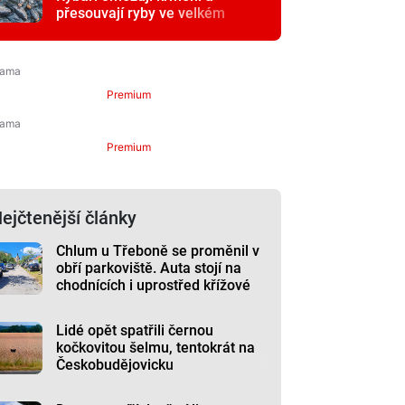
přesouvají ryby ve velkém
Premium
Premium
ejčtenější články
Chlum u Třeboně se proměnil v
obří parkoviště. Auta stojí na
chodnících i uprostřed křížové
cesty
Lidé opět spatřili černou
kočkovitou šelmu, tentokrát na
Českobudějovicku