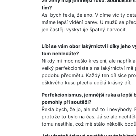
že ženy mají jemnější ruku. Souhlasíte s
tím?
Asi bych řekla, že ano. Vidíme víc ty deta
máme lepší vidění barev. U mužů se pře
jen častěji vyskytuje špatný barvocit.
Líbí se vám obor lakýrnictví i díky jeho 
tom nehledáte?
Nikdy mi moc nešlo kreslení, ale napříkl
velký perfekcionista a na lakýrnictví mě p
podobu předmětu. Každý ten díl sice projd
ošklivého kusu plechu udělá krásný díl.
Perfekcionismus, jemnější ruka a lepší ba
pomohly při soutěži?
Řekla bych, že jo, ale má to i nevýhody. Př
protože to bylo na čas. Já se ale necht
tomu nestihla, což mě stálo několik bodů
Jak vlastně taková soutěž v autolakýrni