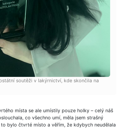
státní soutěži v lakýrnictví, kde skončila na
rtého místa se ale umístily pouze holky – celý náš
oslouchala, co všechno umí, měla jsem strašný
 to bylo čtvrté místo a věřím, že kdybych neudělala