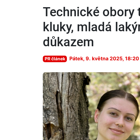
Technické obory t
kluky, mladá laký
důkazem
Pátek, 9. května 2025, 18:20
PR článek