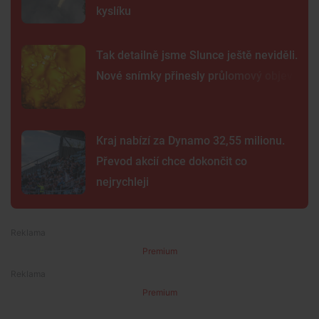
kyslíku
Tak detailně jsme Slunce ještě neviděli.
Nové snímky přinesly průlomový objev
Kraj nabízí za Dynamo 32,55 milionu.
Převod akcií chce dokončit co
nejrychleji
Premium
Premium