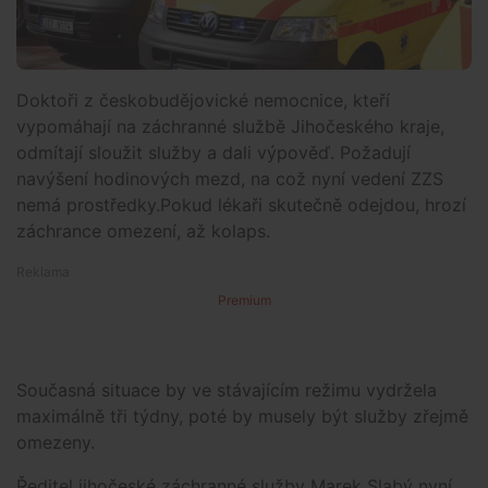
Doktoři z českobudějovické nemocnice, kteří
vypomáhají na záchranné službě Jihočeského kraje,
odmítají sloužit služby a dali výpověď. Požadují
navýšení hodinových mezd, na což nyní vedení ZZS
nemá prostředky.Pokud lékaři skutečně odejdou, hrozí
záchrance omezení, až kolaps.
Premium
Současná situace by ve stávajícím režimu vydržela
maximálně tři týdny, poté by musely být služby zřejmě
omezeny.
Ředitel jihočeské záchranné služby Marek Slabý nyní