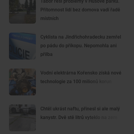
Tábor řeší problémy v Husově parku.
Přítomnost lidí bez domova vadí řadě
místních
Cyklista na Jindřichohradecku zemřel
po pádu do příkopu. Nepomohla ani
přilba
Vodní elektrárna Kořensko získá nové
technologie za 100 milionů korun
Chtěl ukrást naftu, přinesl si ale malý
kanystr. Dvě stě litrů vyteklo na zem