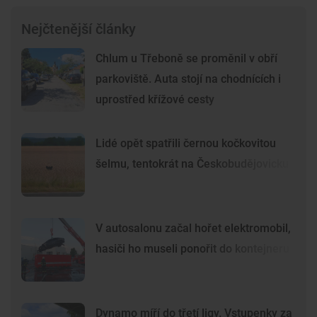
Nejčtenější články
Chlum u Třeboně se proměnil v obří
parkoviště. Auta stojí na chodnících i
uprostřed křížové cesty
Lidé opět spatřili černou kočkovitou
šelmu, tentokrát na Českobudějovicku
V autosalonu začal hořet elektromobil,
hasiči ho museli ponořit do kontejneru
Dynamo míří do třetí ligy. Vstupenky za