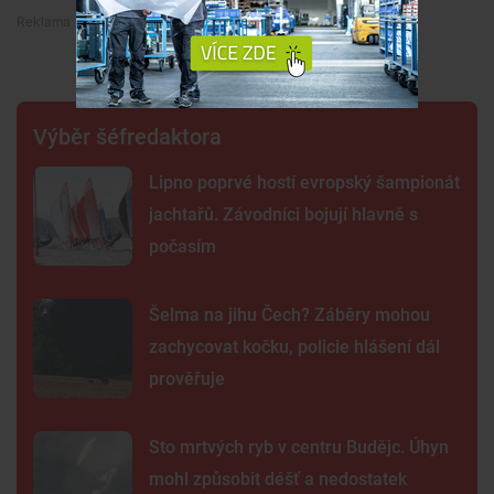
Premium
Výběr šéfredaktora
Lipno poprvé hostí evropský šampionát
jachtařů. Závodníci bojují hlavně s
počasím
Šelma na jihu Čech? Záběry mohou
zachycovat kočku, policie hlášení dál
prověřuje
Sto mrtvých ryb v centru Budějc. Úhyn
mohl způsobit déšť a nedostatek