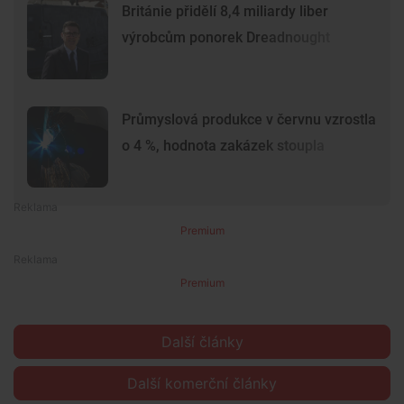
Británie přidělí 8,4 miliardy liber
výrobcům ponorek Dreadnought
Průmyslová produkce v červnu vzrostla
o 4 %, hodnota zakázek stoupla
Premium
Premium
Další články
Další komerční články