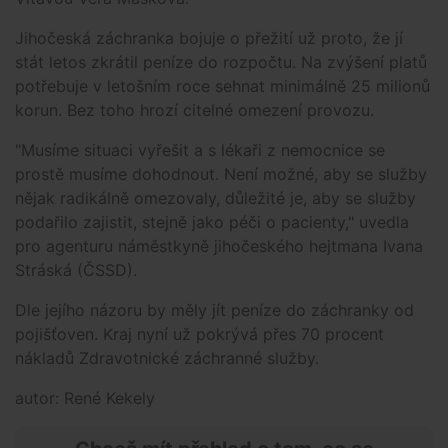
Jihočeská záchranka bojuje o přežití už proto, že jí
stát letos zkrátil peníze do rozpočtu. Na zvýšení platů
potřebuje v letošním roce sehnat minimálně 25 milionů
korun. Bez toho hrozí citelné omezení provozu.
"Musíme situaci vyřešit a s lékaři z nemocnice se
prostě musíme dohodnout. Není možné, aby se služby
nějak radikálně omezovaly, důležité je, aby se služby
podařilo zajistit, stejně jako péči o pacienty," uvedla
pro agenturu náměstkyně jihočeského hejtmana Ivana
Stráská (ČSSD).
Dle jejího názoru by měly jít peníze do záchranky od
pojišťoven. Kraj nyní už pokrývá přes 70 procent
nákladů Zdravotnické záchranné služby.
autor: René Kekely