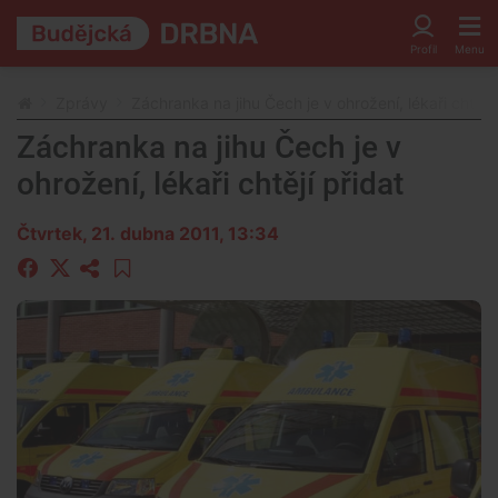
Zprávy
Záchranka na jihu Čech je v ohrožení, lékaři chtějí 
Záchranka na jihu Čech je v
ohrožení, lékaři chtějí přidat
Čtvrtek, 21. dubna 2011, 13:34