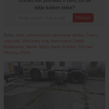
Chceš mít přehled o tom, co se
děje kolem tebe?
Přihlásit
Štítky
lékař
,
zdravotnická záchranná služba
,
Česko
,
výpověď
,
Jihočeský kraj
,
Nemocnice České
Budějovice
,
Marek Slabý
,
Ivana Stráská
,
Týn nad
Vltavou
,
ČSSD