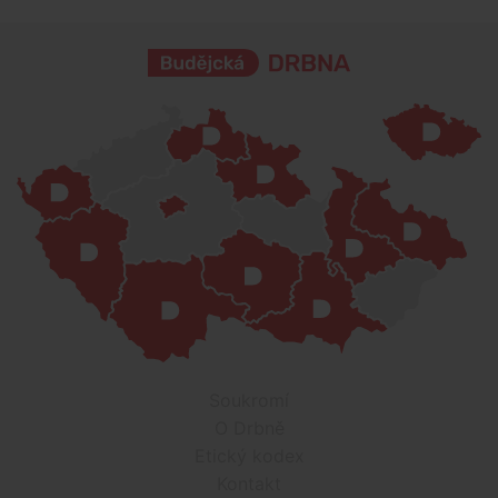
Soukromí
O Drbně
Etický kodex
Kontakt