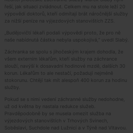
řeší, jak situaci zvládnout. Celkem mu na stole leží 20
výpovědí doktorů, kteří odmítají brát náročnější služby
za nižší peníze na výjezdových stanovištích ZZS.
„Budějovičtí lékaři podali výpovědi proto, že pro ně
naše nabídnutá částka nebyla uspokojivá,“ uvedl Slabý.
Záchranka se spolu s jihočeským krajem dohodla, že
všem externím lékařům, kteří služby na záchrance
slouží, navýší k dosavadní hodinové mzdě, dalších 30
korun. Lékařům to ale nestačí, požadují nejméně
stokorunu. Chtějí tak mít alespoň 400 korun za hodinu
služby.
Pokud se s nimi vedení záchranné služby nedohodne,
už od května by nastala redukce služeb.
Pravděpodobně by se musela omezit služba na
výjezdových stanovištích v Trhových Svinech,
Soběslavi, Suchdole nad Lužnicí a v Týně nad Vltavou.