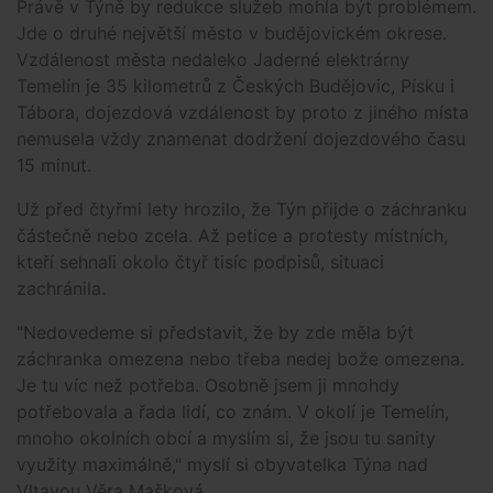
Právě v Týně by redukce služeb mohla být problémem.
Jde o druhé největší město v budějovickém okrese.
Vzdálenost města nedaleko Jaderné elektrárny
Temelín je 35 kilometrů z Českých Budějovic, Písku i
Tábora, dojezdová vzdálenost by proto z jiného místa
nemusela vždy znamenat dodržení dojezdového času
15 minut.
Už před čtyřmi lety hrozilo, že Týn přijde o záchranku
částečně nebo zcela. Až petice a protesty místních,
kteří sehnali okolo čtyř tisíc podpisů, situaci
zachránila.
"Nedovedeme si představit, že by zde měla být
záchranka omezena nebo třeba nedej bože omezena.
Je tu víc než potřeba. Osobně jsem ji mnohdy
potřebovala a řada lidí, co znám. V okolí je Temelín,
mnoho okolních obcí a myslím si, že jsou tu sanity
využity maximálně," myslí si obyvatelka Týna nad
Vltavou Věra Mašková.