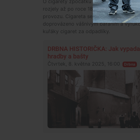
O cigarety zpočátku nebyl zájem, převažo
rozjely až po roce 1887. Důvodem bylo a
provozu. Cigareta se hned zapálila. Z ji
doprovázeno vášnivým bafáním a vyfukov
kuřáky cigaret za odpadlíky.
DRBNA HISTORIČKA: Jak vypadala 
hradby a bašty
Čtvrtek, 8. května 2025, 16:00
Drbna