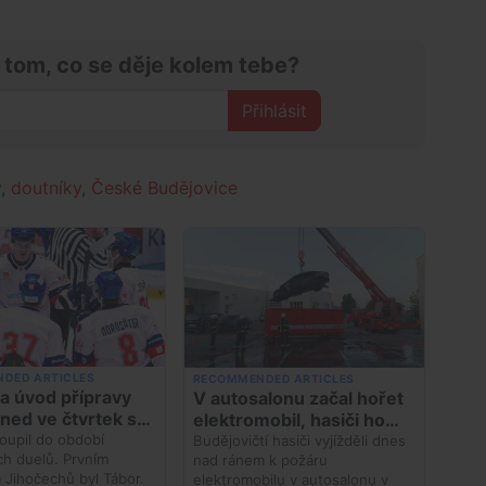
 tom, co se děje kolem tebe?
Přihlásit
y
,
doutníky
,
České Budějovice