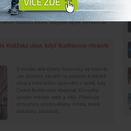
valy doutníky, fajfky, čibuky apod. Cigarety se
si zdlouhavé uvádění kupř. fajfky nebo čibuku do
ného úhlu pohledu bylo zapalování až poetické,
áním obláčků kouře. Majitelé fajfek považovali
Kněžská ulice, když Budějovice chránily
V novém díle Drbny historicky se historik
Jan Schinko zaměřil na podobu Kněžské
ulice a městského opevnění v době, kdy
České Budějovice obepínal důmyslný
systém hradeb, bašt a věží. Přibližuje
atmosféru středověkého města, které
dokázalo odolávat...