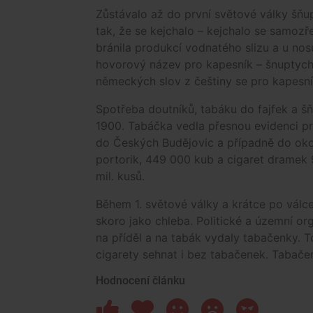
Zůstávalo až do první světové války šňup
tak, že se kejchalo – kejchalo se samozř
bránila produkcí vodnatého slizu a u nos
hovorový název pro kapesník – šnuptychl
německých slov z češtiny se pro kapesní
Spotřeba doutníků, tabáku do fajfek a š
1900. Tabáčka vedla přesnou evidenci p
do Českých Budějovic a případně do oko
portorik, 449 000 kub a cigaret dramek 9 
mil. kusů.
Během 1. světové války a krátce po válc
skoro jako chleba. Politické a územní org
na příděl a na tabák vydaly tabačenky. 
cigarety sehnat i bez tabačenek. Tabače
Hodnocení článku