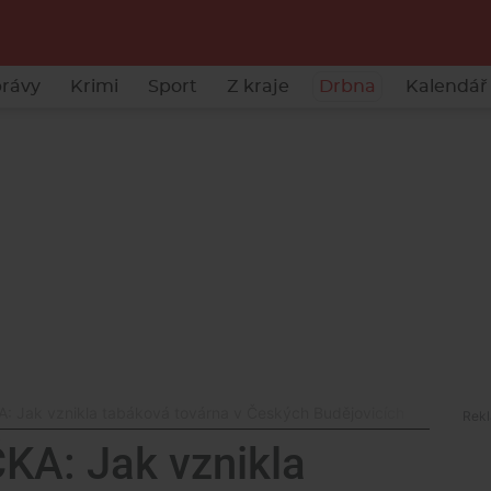
rávy
Krimi
Sport
Z kraje
Drbna
Kalendář 
 Jak vznikla tabáková továrna v Českých Budějovicích
A: Jak vznikla