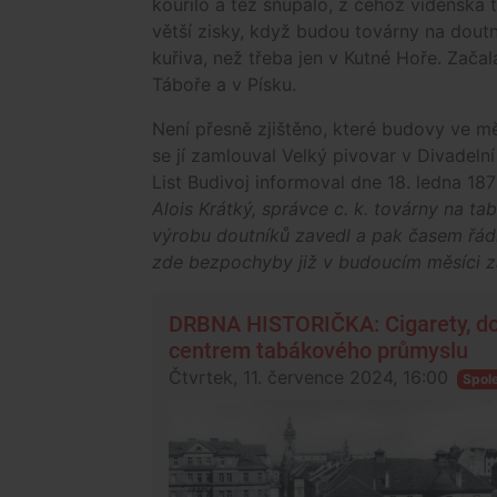
kouřilo a též šňupalo, z čehož vídeňská
větší zisky, když budou továrny na doutní
kuřiva, než třeba jen v Kutné Hoře. Začal
Táboře a v Písku.
Není přesně zjištěno, které budovy ve měs
se jí zamlouval Velký pivovar v Divadelní 
List Budivoj informoval dne 18. ledna 18
Alois Krátký, správce c. k. továrny na ta
výrobu doutníků zavedl a pak časem řádn
zde bezpochyby již v budoucím měsíci z
DRBNA HISTORIČKA: Cigarety, dou
centrem tabákového průmyslu
Čtvrtek, 11. července 2024, 16:00
Spol