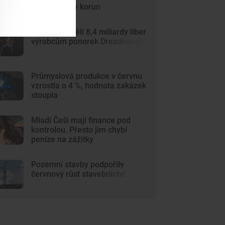
15,5 miliardy korun
Británie přidělí 8,4 miliardy liber
výrobcům ponorek Dreadnought
Průmyslová produkce v červnu
vzrostla o 4 %, hodnota zakázek
stoupla
Mladí Češi mají finance pod
kontrolou. Přesto jim chybí
peníze na zážitky
Pozemní stavby podpořily
červnový růst stavebnictví