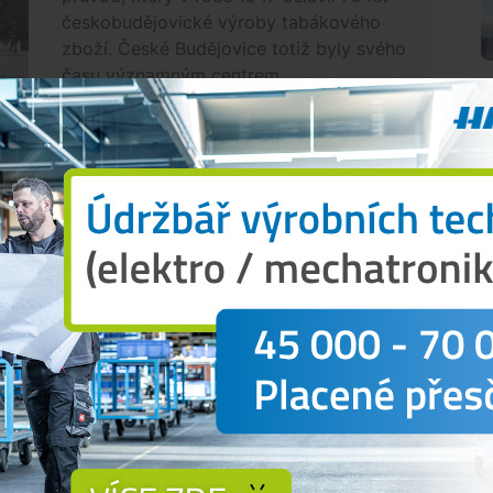
českobudějovické výroby tabákového
zboží. České Budějovice totiž byly svého
času významným centrem...
u najal na tři roky. Do té doby se mělo rozhodnout,
a. O hlavní tabákovou továrnu totiž velmi usilovalo
o vládě mnoho výhod, když přijde definitivní
 pragmaticky rozhodl, že u nás bude hlavní továrna
ře v Divadelní ulici byla zahájena 6. března 1872.
r pro výstavbu svého vlastního areálu a koupila
ossmanna (měl tam kdysi sad, park a záhony s
c Průmyslové a Novohradské. Tabáková továrna,
O
ce 1875 a provoz tam byl zahájen dne 10. listopadu