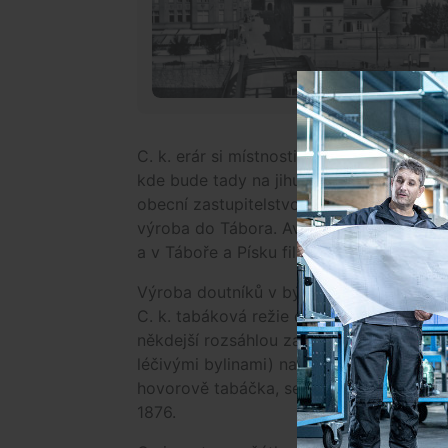
C. k. erár si místnosti ve Velkém pivovar
kde bude tady na jihu Čech hlavní továrn
obecní zastupitelstvo táborské a nabízel
výroba do Tábora. Avšak c. k. erár zcela
a v Táboře a Písku filiálky.
Výroba doutníků v bývalém Velkém pivova
C. k. tabáková režie dále hledala prosto
někdejší rozsáhlou zahradu lékárníka Gr
léčivými bylinami) na rohu dnešních uli
hovorově tabáčka, se začala stavět v ro
1876.