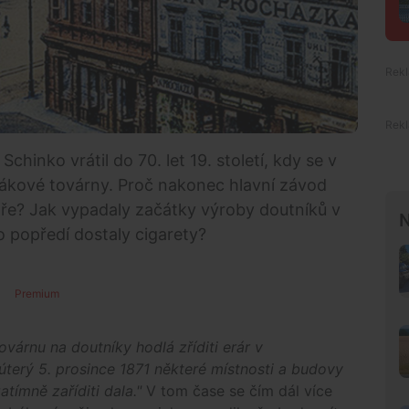
Schinko vrátil do 70. let 19. století, kdy se v
abákové továrny. Proč nakonec hlavní závod
boře? Jak vypadaly začátky výroby doutníků v
N
 popředí dostaly cigarety?
Premium
ovárnu na doutníky hodlá zříditi erár v
 úterý 5. prosince 1871 některé místnosti a budovy
tímně zaříditi dala."
V tom čase se čím dál více