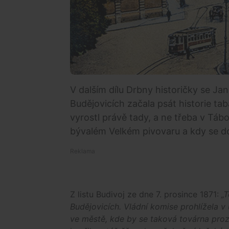
V dalším dílu Drbny historičky se Jan 
Budějovicích začala psát historie t
vyrostl právě tady, a ne třeba v Tá
bývalém Velkém pivovaru a kdy se do
Z listu Budivoj ze dne 7. prosince 1871:
„T
Budějovicích. Vládní komise prohlížela v
ve městě, kde by se taková továrna proza