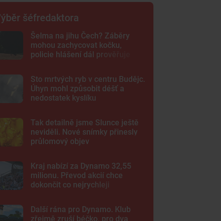
ýběr šéfredaktora
Šelma na jihu Čech? Záběry
mohou zachycovat kočku,
policie hlášení dál prověřuje
Sto mrtvých ryb v centru Budějc.
Úhyn mohl způsobit déšť a
nedostatek kyslíku
Tak detailně jsme Slunce ještě
neviděli. Nové snímky přinesly
průlomový objev
Kraj nabízí za Dynamo 32,55
milionu. Převod akcií chce
dokončit co nejrychleji
Další rána pro Dynamo. Klub
zřejmě zruší béčko, pro dva