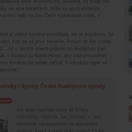
 tabáková režie ekonomicky usoudila, že bude mít
ky na více lokalitách, blíže ke spotřebitelům
a proto tady na jihu Čech vyjednávat u nás, v
tě si vládní komise prohlížela, ale je doloženo, že
ulici, kde se už pivo nevařilo. Potom to šlo rychle.
72:
„Již v těchto dnech přijede do Budějovic pan
bák v Sedleci (u Kutné Hory), aby zde prozatímní
ou továrnu na tabák zařídil. S výrobou cigár se
apočne."
tníky i dýmky, České Budějovice bývaly
N
ečnost
Ani dnes nechybí nový díl Drbny
historičky. Historik Jan Schinko v něm
tentokrát zavzpomínal na slavnostní
průvod, který v roce 1947 oslavil 75 let