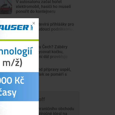
V autosalonu začal hořet
elektromobil, hasiči ho museli
ponořit do kontejneru
JihoCzech otevírá přihlášky pro
startupy a budoucí podnikatele
Šelma na jihu Čech? Záběry
mohou zachycovat kočku,
policie hlášení dál prověřuje
Motor na úvod přípravy uspěl,
hned ve čtvrtek se poměří s
Jihlavou
 čem píše Trade-off
Přebytek zahraničního obchodu
v červnu meziročně klesl na