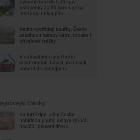
Dynamo míří do třetí ligy.
Vstupenky za 80 korun už na
internetu nekoupíte
Vedra vystřídají bouřky. Česko
zasáhnou nárazy větru, kroupy i
přívalové srážky
V autosalonu začal hořet
elektromobil, hasiči ho museli
ponořit do kontejneru
ejnovější články
Kulturní tipy: Jižní Čechy
nabídnou poutě, oslavy výročí
hasičů i plavení dřeva