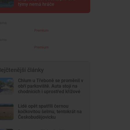
týmy nemá hráče
Premium
Premium
ejčtenější články
Chlum u Třeboně se proměnil v
obří parkoviště. Auta stojí na
chodnících i uprostřed křížové
cesty
Lidé opět spatřili černou
kočkovitou šelmu, tentokrát na
Českobudějovicku