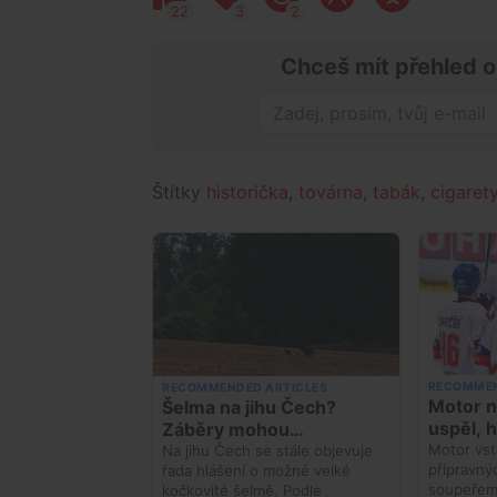
22
3
2
Chceš mít přehled o
Štítky
historička
,
továrna
,
tabák
,
cigaret