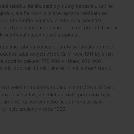
ání tabáku. Ke šňupání byl nutný kapesník. Ani ne
ejmě –, ale že nosní sliznice leptaná tabákem se
u se tím tvořila kapička. Z toho času pochází
 (i když v rámci národního obrození pro odstranění
k navrhoval název nosočistoplena).
ňupacího tabáku versus cigarety se lámala po roce
rodukce tabákových výrobků. V roce 1911 bylo jen
lí dodáno celkem 775 000 viržinek, 676 000
mil., sportek 15 mil., uherek 5 mil. a menfistek 2
e byl velký nedostatek tabáku, s nadsázkou řečeno
ány zasáhly tak, že chleba a další potraviny byly
To úředně, na černém nebo šedém trhu se daly
nky byly zrušeny v roce 1922.