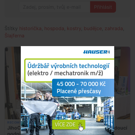
Přihlásit
Štítky
historička
,
hospoda
,
kostry
,
budějce
,
zahrada
,
Šlajferna