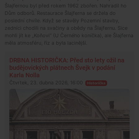
Šlajfernou byl před rokem 1962 zbořen. Nahradil ho
Dům odborů. Restaurace Šlajferna se držela do
poslední chvíle. Když se stavěly Pozemní stavby,
zedníci chodili na svačiny a obědy na Šlajfernu. Sice
mohli jít ke „Koňovi“ (U Černého koníčka), ale Šlajferna
měla atmosféru, říz a byla lacinější.
DRBNA HISTORIČKA: Před sto lety ožil na
budějovických plátnech Švejk v podání
Karla Nolla
Čtvrtek, 23. dubna 2026, 16:00
Historička