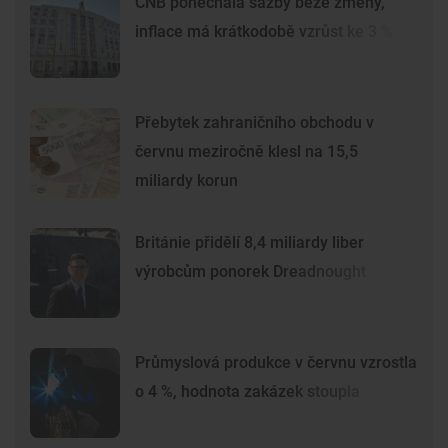
ČNB ponechala sazby beze změny,
inflace má krátkodobě vzrůst ke 3 %
Přebytek zahraničního obchodu v
červnu meziročně klesl na 15,5
miliardy korun
Británie přidělí 8,4 miliardy liber
výrobcům ponorek Dreadnought
Průmyslová produkce v červnu vzrostla
o 4 %, hodnota zakázek stoupla