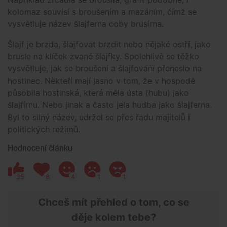
kolomaz souvisí s broušením a mazáním, čímž se
vysvětluje název šlajferna coby brusírna.
Šlajf je brzda, šlajfovat brzdit nebo nějaké ostří, jako
brusle na klíček zvané šlajfky. Spolehlivě se těžko
vysvětluje, jak se broušení a šlajfování přeneslo na
hostinec. Někteří mají jasno v tom, že v hospodě
působila hostinská, která měla ústa (hubu) jako
šlajfírnu. Nebo jinak a často jela hudba jako šlajferna.
Byl to silný název, udržel se přes řadu majitelů i
politických režimů.
Hodnocení článku
35
8
4
1
1
Chceš mít přehled o tom, co se
děje kolem tebe?