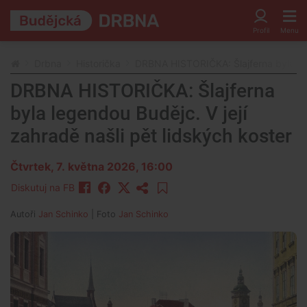
Drbna
Historička
DRBNA HISTORIČKA: Šlajferna byla lege
DRBNA HISTORIČKA: Šlajferna
byla legendou Budějc. V její
zahradě našli pět lidských koster
Čtvrtek, 7. května 2026, 16:00
Diskutuj na FB
Autoři
Jan Schinko
| Foto
Jan Schinko