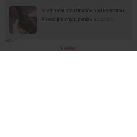
Mladí Češi mají finance pod kontrolou.
Přesto jim chybí peníze na zážitky
Premium
Premium
Další články
Další komerční články