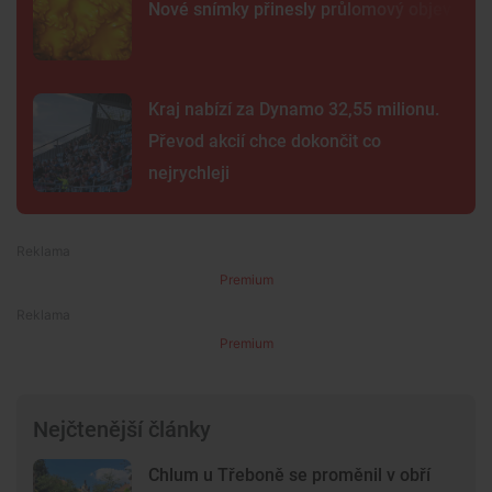
Nové snímky přinesly průlomový objev
Kraj nabízí za Dynamo 32,55 milionu.
Převod akcií chce dokončit co
nejrychleji
Premium
Premium
Nejčtenější články
Chlum u Třeboně se proměnil v obří