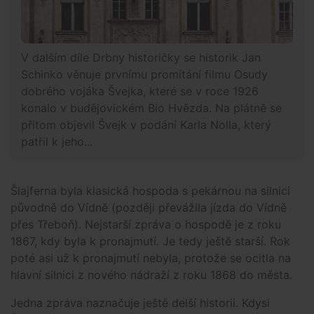
V dalším díle Drbny historičky se historik Jan
Schinko věnuje prvnímu promítání filmu Osudy
dobrého vojáka Švejka, které se v roce 1926
konalo v budějovickém Bio Hvězda. Na plátně se
přitom objevil Švejk v podání Karla Nolla, který
patřil k jeho...
Šlajferna byla klasická hospoda s pekárnou na silnici
původně do Vídně (později převážila jízda do Vídně
přes Třeboň). Nejstarší zpráva o hospodě je z roku
1867, kdy byla k pronajmutí. Je tedy ještě starší. Rok
poté asi už k pronajmutí nebyla, protože se ocitla na
hlavní silnici z nového nádraží z roku 1868 do města.
Jedna zpráva naznačuje ještě delší historii. Kdysi