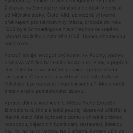
Sympatický pohled ze Schmerlingovy třídy (dnes
Žižkova) na Senovážné náměstí a do části Vídeňské
od Mlýnské stoky. Čisto, klid, až možná výtvarné
překvapení pro návštěvníky města, protože do roku
1908 byla Schmerlingova hlavní tepnou ze starého
nádraží stojícího v Nádražní třídě. Tepnou chodeckou i
kočárovou.
Pozadí lemuje novogotický kostel sv. Rodiny, vpravo
přečnívá věžička barokního kostela sv. Anny, v popředí
klasicistní budova staré nemocnice, vpravo vzadu
renesanční Černá věž a sanktusní věž katedrály sv.
Mikuláše. Lze rozeznat i barokní sochu P. Marie (stojí
dnes v areálu památkového ústavu).
Vpravo dům s hostincem U Města Prahy (později
živnostenská škola a ještě později dopravní učiliště) a
hlavně vlevo část bytového domu s chvalně známou
hospodou, zájezdním hostincem, restaurací, jídelnou
RaJ, to jak se to vezme, Na Šlajferně. Bytelný dům se