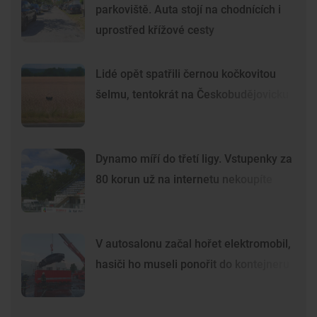
parkoviště. Auta stojí na chodnících i
uprostřed křížové cesty
Lidé opět spatřili černou kočkovitou
šelmu, tentokrát na Českobudějovicku
Dynamo míří do třetí ligy. Vstupenky za
80 korun už na internetu nekoupíte
V autosalonu začal hořet elektromobil,
hasiči ho museli ponořit do kontejneru