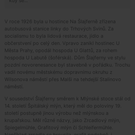
kdy se...
V roce 1926 byla u hostince Na Šlajferně zřízena
autobusová stanice linky do Trhových Svinů. Za
socialismu to byla lidová restaurace, jídlo a
občerstvení po celý den. Vpravo zanikl hostinec U
Města Prahy, opodál hospoda U Glattů, za rohem
hospoda U Labutě (šoférská). Dům Šlajferny ve stylu
pozdní novorenesance byl stavebně v pořádku. Trochu
vadil novému městskému dopravnímu okruhu z
Wilsonova náměstí přes Malši na tehdejší Stalinovo
náměstí.
V sousedství Šlajferny směrem k Mlýnské stoce stál od
14. století Špitálský mlýn, který měl do poloviny 19.
století postupně jinou výrobu než mlýnskou a
krupařskou. Měl různé názvy, jako Zrcadlový mlýn,
Spiegelmühle, Grafitový mlýn či Schleifermühle.
Například zrcadla se brousila, grafit podobně, i