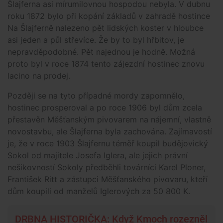
Šlajferna asi mírumilovnou hospodou nebyla. V dubnu
roku 1872 bylo při kopání základů v zahradě hostince
Na Šlajferně nalezeno pět lidských koster v hloubce
asi jeden a půl střevíce. Že by to byl hřbitov, je
nepravděpodobné. Pět najednou je hodně. Možná
proto byl v roce 1874 tento zájezdní hostinec znovu
lacino na prodej.
Později se na tyto případné mordy zapomnělo,
hostinec prosperoval a po roce 1906 byl dům zcela
přestavěn Měšťanským pivovarem na nájemní, vlastně
novostavbu, ale Šlajferna byla zachována. Zajímavostí
je, že v roce 1903 Šlajfernu téměř koupil budějovický
Sokol od majitele Josefa Iglera, ale jejich právní
nešikovností Sokoly předběhli továrníci Karel Ploner,
František Ritt a zástupci Měšťanského pivovaru, kteří
dům koupili od manželů Iglerových za 50 800 K.
DRBNA HISTORIČKA: Když Kmoch rozezněl