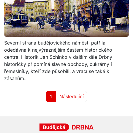
Severní strana budějovického náměstí patřila
odedávna k nejvýraznějším částem historického
centra. Historik Jan Schinko v dalším díle Drbny
historičky připomíná slavné obchody, cukrárny i
řemeslníky, kteří zde působili, a vrací se také k
zásahům...
1
Následující