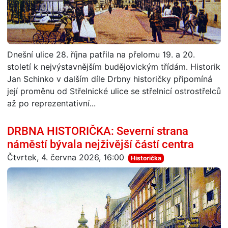
Dnešní ulice 28. října patřila na přelomu 19. a 20.
století k nejvýstavnějším budějovickým třídám. Historik
Jan Schinko v dalším díle Drbny historičky připomíná
její proměnu od Střelnické ulice se střelnicí ostrostřelců
až po reprezentativní...
DRBNA HISTORIČKA: Severní strana
náměstí bývala nejživější částí centra
Čtvrtek, 4. června 2026, 16:00
Historička