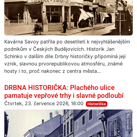
Kavárna Savoy patřila po desetiletí k nejvyhlášenějším
podnikům v Českých Budějovicích. Historik Jan
Schinko v dalším díle Drbny historičky připomíná její
vznik, slavnou prvorepublikovou atmosféru, známé
hosty i to, proč nakonec z centra města...
DRBNA HISTORIČKA: Plachého ulice
pamatuje vepřové trhy i slavné podloubí
Čtvrtek, 23. července 2026, 16:00
Historička