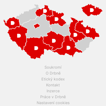
Soukromí
O Drbně
Etický kodex
Kontakt
Inzerce
Práce v Drbně
Nastavení cookies