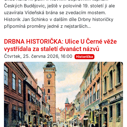
Českých Budějovic, ještě v polovině 19. století ji ale
uzavírala Vídeňská brána se zvedacím mostem.
Historik Jan Schinko v dalším díle Drbny historičky
připomíná proměny jedné z nejstarších...
DRBNA HISTORIČKA: Ulice U Černé věže
vystřídala za staletí dvanáct názvů
Čtvrtek, 25. června 2026, 16:00
Historička