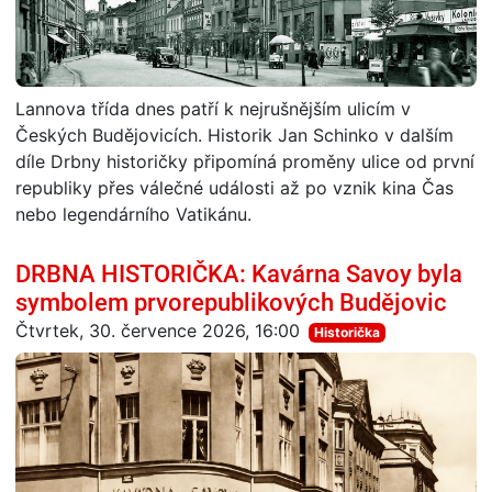
Lannova třída dnes patří k nejrušnějším ulicím v
Českých Budějovicích. Historik Jan Schinko v dalším
díle Drbny historičky připomíná proměny ulice od první
republiky přes válečné události až po vznik kina Čas
nebo legendárního Vatikánu.
DRBNA HISTORIČKA: Kavárna Savoy byla
symbolem prvorepublikových Budějovic
Čtvrtek, 30. července 2026, 16:00
Historička