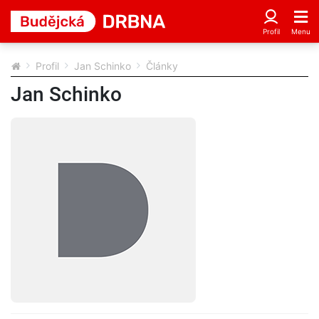
Profil
Jan Schinko
Články
Jan Schinko