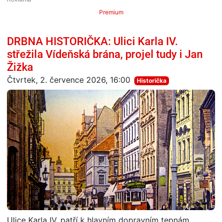
Premium
DRBNA HISTORIČKA: Ulici Karla IV.
střežila Vídeňská brána, projel tudy i Jan
Žižka
Čtvrtek, 2. července 2026, 16:00
Historička
Ulice Karla IV. patří k hlavním dopravním tepnám