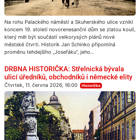
Na rohu Palackého náměstí a Skuherského ulice vznikl
koncem 19. století novorenesanční dům se zlatou koulí,
který měl být součástí velkorysých plánů nové
městské čtvrti. Historik Jan Schinko připomíná
proměnu tehdejšího „Josefáku“, jeho...
DRBNA HISTORIČKA: Střelnická bývala
ulicí úředníků, obchodníků i německé elity
Čtvrtek, 11. června 2026, 16:00
Historička