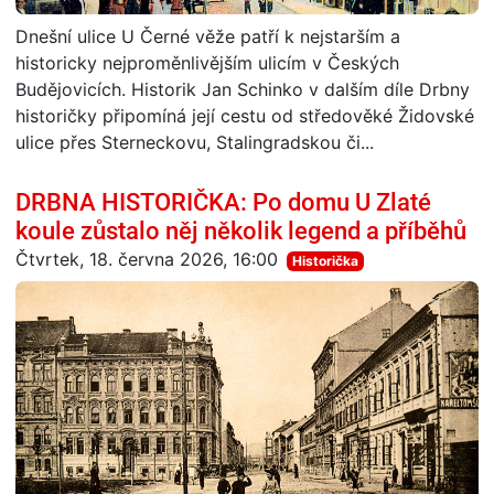
Dnešní ulice U Černé věže patří k nejstarším a
historicky nejproměnlivějším ulicím v Českých
Budějovicích. Historik Jan Schinko v dalším díle Drbny
historičky připomíná její cestu od středověké Židovské
ulice přes Sterneckovu, Stalingradskou či...
DRBNA HISTORIČKA: Po domu U Zlaté
koule zůstalo něj několik legend a příběhů
Čtvrtek, 18. června 2026, 16:00
Historička