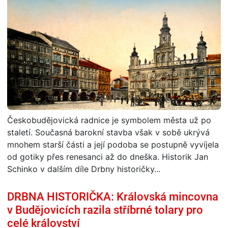
Českobudějovická radnice je symbolem města už po
staletí. Současná barokní stavba však v sobě ukrývá
mnohem starší části a její podoba se postupně vyvíjela
od gotiky přes renesanci až do dneška. Historik Jan
Schinko v dalším díle Drbny historičky...
DRBNA HISTORIČKA: Královská mincovna
v Budějovicích razila stříbrné tolary pro
celé království