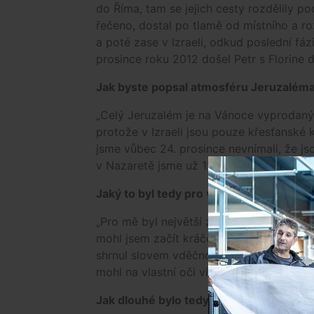
do Říma, tam se jejich cesty rozdělily po
řečeno, dostal po tlamě od místního a ro
a poté zase v Izraeli, odkud poslední fá
prosince roku 2012 došel Petr s Florine
Jak byste popsal atmosféru Jeruzalém
„Celý Jeruzalém je na Vánoce vyprodaný. 
protože v Izraeli jsou pouze křesťanské 
jsme vůbec 24. prosince nevnímali, že js
v Nazaretě jsme už 12. prosince narazili
Jaký to byl tedy pro vás zážitek, vstou
„Pro mě byl největší zážitek, když jsem 
mohl jsem začít kráčet po Svaté zemi. V t
shrnul slovem vděčnost. Za to, že jsem po
mohl na vlastní oči vidět, že svět a lidé 
Jak dlouhé bylo tedy celé vaše putován