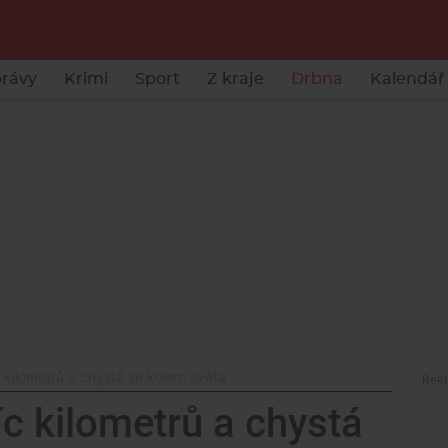
rávy
Krimi
Sport
Z kraje
Drbna
Kalendář 
c kilometrů a chystá se kolem světa
íc kilometrů a chystá