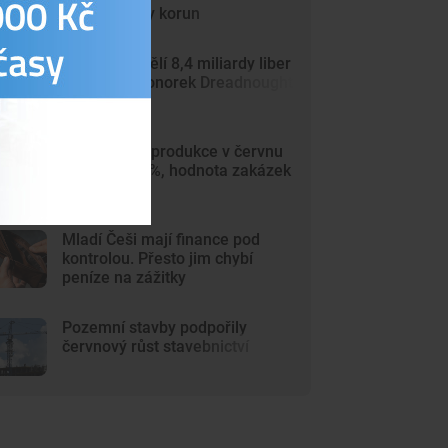
15,5 miliardy korun
Británie přidělí 8,4 miliardy liber
výrobcům ponorek Dreadnought
Průmyslová produkce v červnu
vzrostla o 4 %, hodnota zakázek
stoupla
Mladí Češi mají finance pod
kontrolou. Přesto jim chybí
peníze na zážitky
Pozemní stavby podpořily
červnový růst stavebnictví