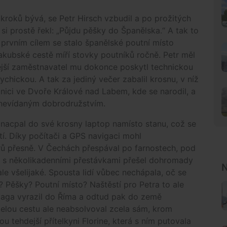
 kroků bývá, se Petr Hirsch vzbudil a po prožitých
si prostě řekl: „Půjdu pěšky do Španělska.“ A tak to
 prvním cílem se stalo španělské poutní místo
kubské cestě míří stovky poutníků ročně. Petr měl
dejší zaměstnavatel mu dokonce poskytl technickou
ychickou. A tak za jediný večer zabalil krosnu, v níž
cnici ve Dvoře Králové nad Labem, kde se narodil, a
 nevídaným dobrodružstvím.
nacpal do své krosny laptop namísto stanu, což se
í. Díky počítači a GPS navigaci mohl
ů přesně. V Čechách přespával po farnostech, pod
 s několikadenními přestávkami přešel dohromady
N
e všelijaké. Spousta lidí vůbec nechápala, oč se
 Pěšky? Poutní místo? Naštěstí pro Petra to ale
iaga vyrazil do Říma a odtud pak do země
Celou cestu ale neabsolvoval zcela sám, krom
 tehdejší přítelkyni Florine, která s ním putovala