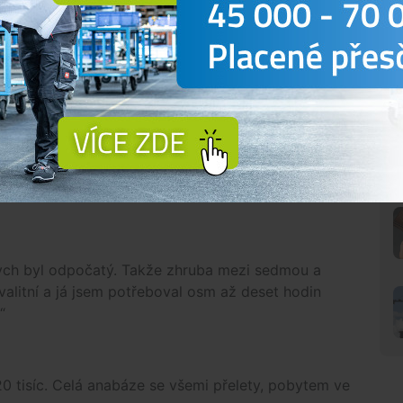
17 měsíců sám do Janova. Pak jsem měl čtyřměsíční
ezna do prosince. Celé to trvalo 31 měsíců, z čehož
en na nohou, každý den spát na jiném místě,
A dost, jdu domů, už mě to nebaví?
 do Santiaga jsem nezapochyboval ani jednou, ze
Někdy se mi nechtělo ráno vstávat a přemýšlel
bych byl odpočatý. Takže zhruba mezi sedmou a
alitní a já jsem potřeboval osm až deset hodin
“
20 tisíc. Celá anabáze se všemi přelety, pobytem ve