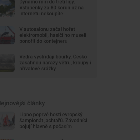
Dynamo míří do třetí ligy.
Vstupenky za 80 korun už na
internetu nekoupíte
V autosalonu začal hořet
elektromobil, hasiči ho museli
ponořit do kontejneru
Vedra vystřídají bouřky. Česko
zasáhnou nárazy větru, kroupy i
přívalové srážky
ejnovější články
Lipno poprvé hostí evropský
šampionát jachtařů. Závodníci
bojují hlavně s počasím