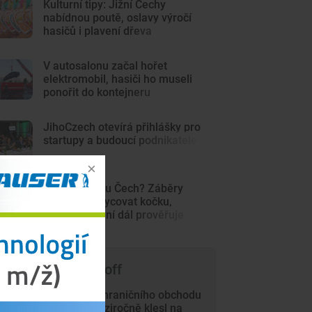
Kulturní tipy: Jižní Čechy
nabídnou poutě, oslavy výročí
hasičů i plavení dřeva
V autosalonu začal hořet
elektromobil, hasiči ho museli
ponořit do kontejneru
JihoCzech otevírá přihlášky pro
startupy a budoucí podnikatele
Šelma na jihu Čech? Záběry
mohou zachycovat kočku,
policie hlášení dál prověřuje
 čem píše Trade-off
Přebytek zahraničního obchodu
v červnu meziročně klesl na