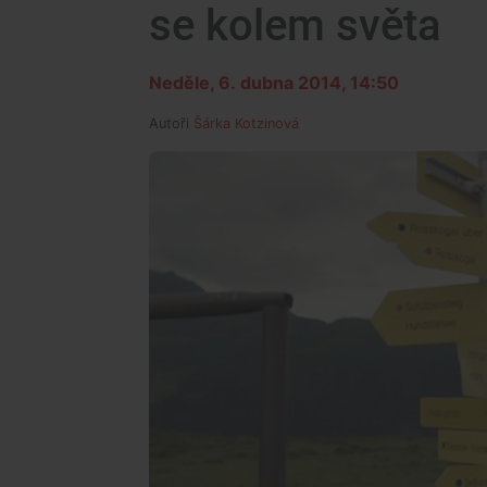
se kolem světa
Neděle, 6. dubna 2014, 14:50
Autoři
Šárka Kotzinová