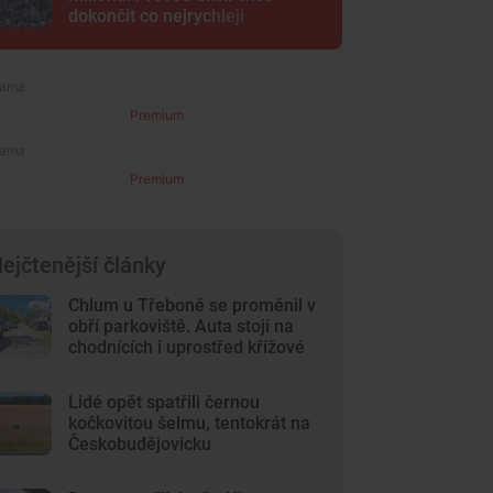
dokončit co nejrychleji
Premium
Premium
ejčtenější články
Chlum u Třeboně se proměnil v
obří parkoviště. Auta stojí na
chodnících i uprostřed křížové
cesty
Lidé opět spatřili černou
kočkovitou šelmu, tentokrát na
Českobudějovicku