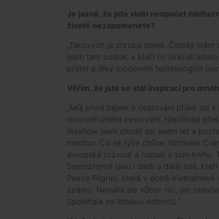
Je jasné, že jste viděl nespočet nádher
životě nezapomenete?
„Takových je zhruba deset. Častěji mám a
jsem tam potkal, a kteří mi ukázali lids
přátel a díky moderním technologiím jsem
Věřím, že jste se stal inspirací pro mnoh
„Můj první zájem o cestování přišel asi
dobrodružném cestování. Například přeše
diashow jsem chodil asi sedm let a pocho
monitor. Co se týče chůze, Nicholas Cran
evropská rozvodí a napsal o tom knihu. T
Samozřejmě jsou i další a další lidé, kteř
Peace Pilgrim, která v době Vietnamské
zpátky. Neměla ale vůbec nic, jen obleče
Spoléhala na lidskou dobrotu.“