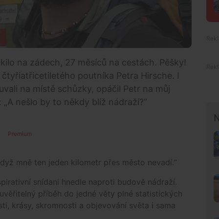
2 kilo na zádech, 27 měsíců na cestách. Pěšky!
čtyřiatřicetiletého poutníka Petra Hirsche. I
vali na místě schůzky, opáčil Petr na můj
: „A nešlo by to někdy blíž nádraží?“
N
Premium
 když mně ten jeden kilometr přes město nevadí.“
pirativní snídani hnedle naproti budově nádraží.
věřitelný příběh do jedné věty plné statistických
sti, krásy, skromnosti a objevování světa i sama