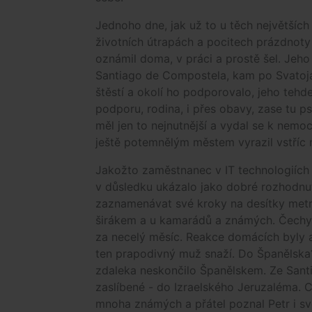
Jednoho dne, jak už to u těch největších
životních útrapách a pocitech prázdnoty 
oznámil doma, v práci a prostě šel. Jeho
Santiago de Compostela, kam po Svatoja
štěstí a okolí ho podporovalo, jeho teh
podporu, rodina, i přes obavy, zase tu ps
měl jen to nejnutnější a vydal se k nemo
ještě potemnělým městem vyrazil vstříc
Jakožto zaměstnanec v IT technologiích 
v důsledku ukázalo jako dobré rozhodnut
zaznamenávat své kroky na desítky metr
širákem a u kamarádů a známých. Čechy
za necelý měsíc. Reakce domácích byly al
ten prapodivný muž snaží. Do Španělska?
zdaleka neskončilo Španělskem. Ze Sant
zaslíbené - do Izraelského Jeruzaléma. 
mnoha známých a přátel poznal Petr i svou