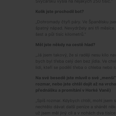
Švýcarsku vyšla na nějakých 250 tisíc.“
Kolik jste prochodil bot?
„Dohromady čtyři páry. Ve Španělsku jse
špatný nápad. Nevydržely ani tři měsíce. 
šest a půl tisíc kilometrů.“
Měl jste někdy na cestě hlad?
„Já jsem takový, že si raději nesu kilo n
bych byl třeba celý den bez jídla. Ve chví
lidi, kteří se podělí třeba o chleba nebo
Na své besedě jste mluvil o své „menší“
rozmar, nebo jste chtěl dojít až na vrch
přednášku a promítání v Horké Vaně)
„Spíš rozmar. Kdybych chtěl, mohl jsem s
nechtělo dávat další peníze a shánět ně
už jsem měl jiný cíl a v nohách dva tisíce