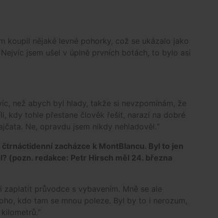
m koupil nějaké levné pohorky, což se ukázalo jako
Nejvíc jsem ušel v úplně prvních botách, to bylo asi
avíc, než abych byl hlady, takže si nevzpomínám, že
li, kdy tohle přestane člověk řešit, narazí na dobré
 rajčata. Ne, opravdu jsem nikdy nehladověl.“
 čtrnáctidenní zacházce k MontBlancu. Byl to jen
ol? (pozn. redakce: Petr Hirsch měl 24. března
i zaplatit průvodce s vybavením. Mně se ale
koho, kdo tam se mnou poleze. Byl by to i nerozum,
 kilometrů.“