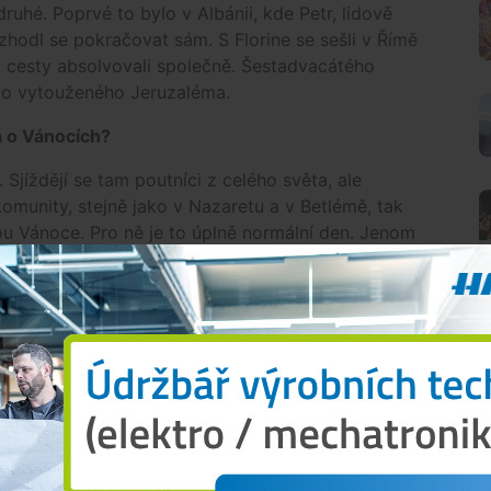
druhé. Poprvé to bylo v Albánii, kde Petr, lidově
zhodl se pokračovat sám. S Florine se sešli v Římě
zi cesty absolvovali společně. Šestadvacátého
 do vytouženého Jeruzaléma.
a o Vánocích?
Sjíždějí se tam poutníci z celého světa, ale
komunity, stejně jako v Nazaretu a v Betlémě, tak
ou Vánoce. Pro ně je to úplně normální den. Jenom
 na jeden vánoční stromeček na náměstí.“
pit do Jeruzaléma?
vstoupil po třech hodinách zdržování do Haify a
é chvíli jsem pocítil zadostiučinění. Vše bych to
znal tolik zajímavých lidí, míst. Za to, že jsem
O
v něm nejsou tak zlí, jak se někdy zdá.“
í?