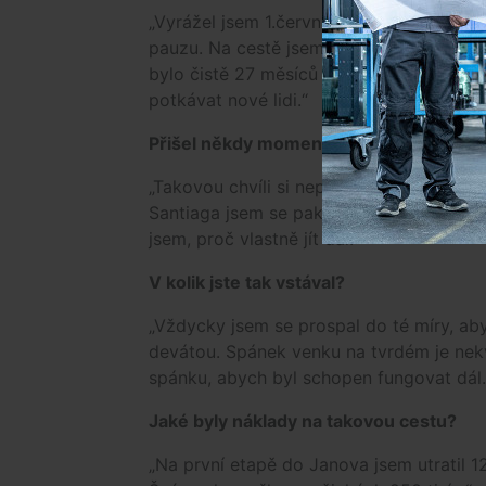
„Vyrážel jsem 1.června 2010 a šel jsem 
pauzu. Na cestě jsem byl pak zase od bř
bylo čistě 27 měsíců putovních. Každý d
potkávat nové lidi.“
Přišel někdy moment, kdy jste si řekl: 
„Takovou chvíli si nepamatuji. Na cestě
Santiaga jsem se pak musel přemlouvat. 
jsem, proč vlastně jít dál.“
V kolik jste tak vstával?
„Vždycky jsem se prospal do té míry, a
devátou. Spánek venku na tvrdém je nekv
spánku, abych byl schopen fungovat dál.
Jaké byly náklady na takovou cestu?
„Na první etapě do Janova jsem utratil 1