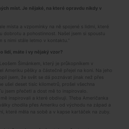
ných míst. Je nějaké, na které opravdu nikdy v
le místa a vzpomínky na ně spojené s lidmi, které
kou dobrotu a pohostinnost. Našel jsem si spoustu
 s nimi stále letmo v kontaktu.“
o lidí, máte i vy nějaký vzor?
 s Leošem Šimánkem, který je průkopníkem v
l Ameriku pěšky a částečně přejel na koni. Na jeho
pil jsem, že svět se dá poznávat jinak než přes
e ušel deset tisíc kilometrů, prošel všechna
u jsem přečetl a dost mě to inspirovalo.
í mě inspirovali a které obdivuji. Třeba Američanka
 války chodila přes Ameriku od východu na západ a
ní, které měla na sobě a v kapse kartáček na zuby.