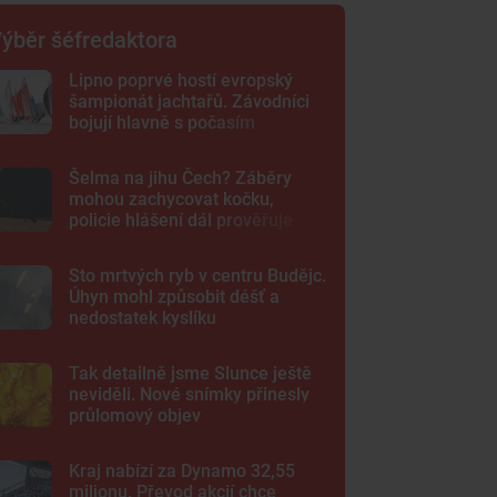
ýběr šéfredaktora
Lipno poprvé hostí evropský
šampionát jachtařů. Závodníci
bojují hlavně s počasím
Šelma na jihu Čech? Záběry
mohou zachycovat kočku,
policie hlášení dál prověřuje
Sto mrtvých ryb v centru Budějc.
Úhyn mohl způsobit déšť a
nedostatek kyslíku
Tak detailně jsme Slunce ještě
neviděli. Nové snímky přinesly
průlomový objev
Kraj nabízí za Dynamo 32,55
milionu. Převod akcií chce