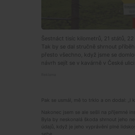
Šestnáct tisíc kilometrů, 21 států, 2
Tak by se dal stručně shrnout příběh 
přesto všechno, když jsme se domlou
návrh sejít se v kavárně v České ulici
Pak se usmál, mě to trklo a on dodal: „I
Nakonec jsem se ale sešli na příjemné ins
Byla by neskonalá škoda shrnout jeho neu
údajů, když je jeho vyprávění plné lidsko
sebe.