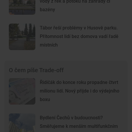
vody z řek a potoků na zahrady či
bazény
Tábor řeší problémy v Husově parku.
Přítomnost lidí bez domova vadí řadě
místních
O čem píše Trade-off
Řidičák do konce roku propadne čtvrt
milionu lidí. Nový přijde i do výdejního
boxu
Bydlení Čechů v budoucnosti?
Směřujeme k menším multifunkčním