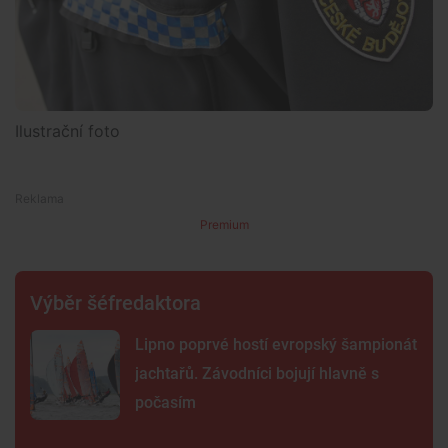
Ilustrační foto
Premium
Výběr šéfredaktora
Lipno poprvé hostí evropský šampionát
jachtařů. Závodníci bojují hlavně s
počasím