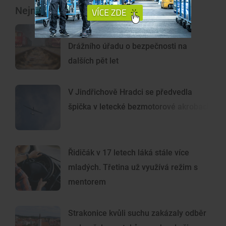
Nejnovější články
Úzkokolejka získala osvědčení
Drážního úřadu o bezpečnosti na
dalších pět let
V Jindřichově Hradci se předvedla
špička v letecké bezmotorové akrobacii
Řidičák v 17 letech láká stále více
mladých. Třetina už využívá režim s
mentorem
Strakonice kvůli suchu zakázaly odběr