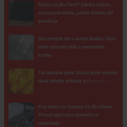
Šelma na jihu Čech? Záběry mohou
zachycovat kočku, policie hlášení dál
prověřuje
Sto mrtvých ryb v centru Budějc. Úhyn
mohl způsobit déšť a nedostatek
kyslíku
Tak detailně jsme Slunce ještě neviděli.
Nové snímky přinesly průlomový objev
Kraj nabízí za Dynamo 32,55 milionu.
Převod akcií chce dokončit co
nejrychleji