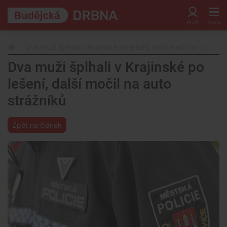
Dva muži šplhali v Krajinské po lešení, další močil na auto st
Dva muži šplhali v Krajinské po
lešení, další močil na auto
strážníků
Zpět na článek