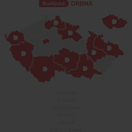
Soukromí
O Drbně
Etický kodex
Kontakt
Inzerce
Práce v Drbně