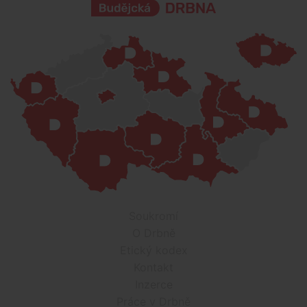
Soukromí
O Drbně
Etický kodex
Kontakt
Inzerce
Práce v Drbně