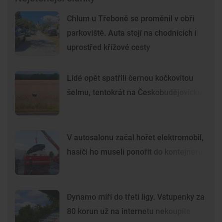
Chlum u Třeboně se proměnil v obří
parkoviště. Auta stojí na chodnících i
uprostřed křížové cesty
Lidé opět spatřili černou kočkovitou
šelmu, tentokrát na Českobudějovicku
V autosalonu začal hořet elektromobil,
hasiči ho museli ponořit do kontejneru
Dynamo míří do třetí ligy. Vstupenky za
80 korun už na internetu nekoupíte