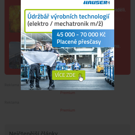
Tak detailně jsme Slunce ještě neviděli.
Nové snímky přinesly průlomový objev
Kraj nabízí za Dynamo 32,55 milionu.
Převod akcií chce dokončit co
nejrychleji
Premium
Premium
Nejčtenější články