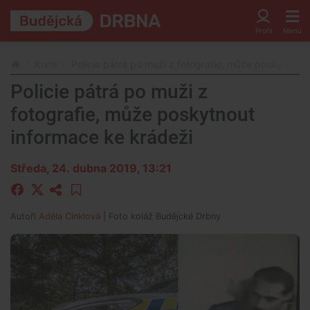
Krimi
Policie pátrá po muži z fotografie, může poskytnout
Policie pátrá po muži z
fotografie, může poskytnout
informace ke krádeži
Středa, 24. dubna 2019, 13:21
Autoři
Adéla Cinklová
| Foto
koláž Budějcké Drbny