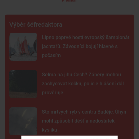
Premium
Výběr šéfredaktora
Lipno poprvé hostí evropský šampionát
jachtařů. Závodníci bojují hlavně s
počasím
Šelma na jihu Čech? Záběry mohou
zachycovat kočku, policie hlášení dál
prověřuje
Sto mrtvých ryb v centru Budějc. Úhyn
mohl způsobit déšť a nedostatek
kyslíku