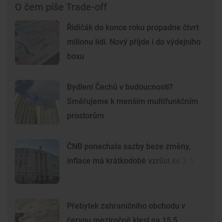
O čem píše Trade-off
Řidičák do konce roku propadne čtvrt
milionu lidí. Nový přijde i do výdejního
boxu
Bydlení Čechů v budoucnosti?
Směřujeme k menším multifunkčním
prostorům
ČNB ponechala sazby beze změny,
inflace má krátkodobě vzrůst ke 3 %
Přebytek zahraničního obchodu v
červnu meziročně klesl na 15,5