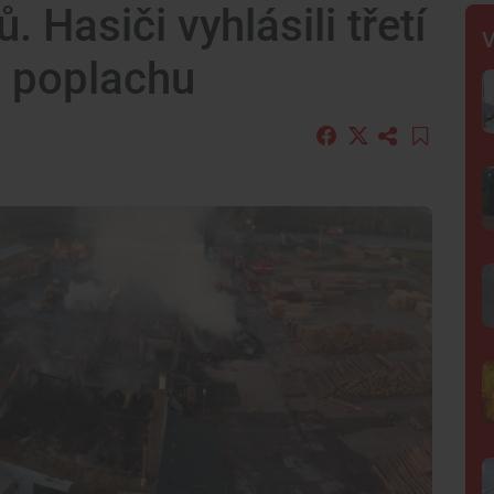
. Hasiči vyhlásili třetí
V
o poplachu