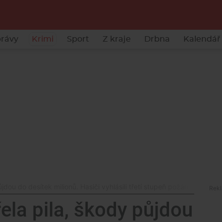
rávy
Krimi
Sport
Z kraje
Drbna
Kalendář 
ůjdou do desítek milionů. Hasiči vyhlásili třetí stupeň požárního popl
ela pila, škody půjdou