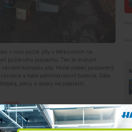
alo v noci požár pily v Mirkovicích na
tupeň požárního poplachu. Ten je druhým
 výrobní komplex pily. Hořel objekt postavený
N
 výrobna a také administrativní budova. Dále
 štěpka, piliny a desky na paletách.
Premium
 devět minut po půlnoci. Na místo vyjeli
Český Krumlov, následně pak i cisterny a další