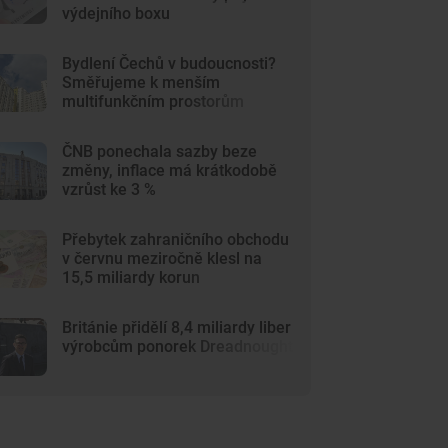
výdejního boxu
Bydlení Čechů v budoucnosti?
Směřujeme k menším
multifunkčním prostorům
ČNB ponechala sazby beze
změny, inflace má krátkodobě
vzrůst ke 3 %
Přebytek zahraničního obchodu
v červnu meziročně klesl na
15,5 miliardy korun
Británie přidělí 8,4 miliardy liber
výrobcům ponorek Dreadnought