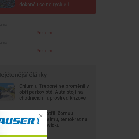
dokončit co nejrychleji
Premium
Premium
ejčtenější články
Chlum u Třeboně se proměnil v
obří parkoviště. Auta stojí na
chodnících i uprostřed křížové
cesty
Lidé opět spatřili černou
kočkovitou šelmu, tentokrát na
Českobudějovicku