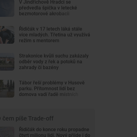
V Jindřichově Hradci se
předvedla špička v letecké
bezmotorové akrobacii
Řidičák v 17 letech láká stále
více mladých. Třetina už využívá
režim s mentorem
Strakonice kvůli suchu zakázaly
odběr vody z řek a potoků na
zahrady či bazény
Tábor řeší problémy v Husově
parku. Přítomnost lidí bez
domova vadí řadě místních
 čem píše Trade-off
Řidičák do konce roku propadne
čtvrt milionu lidí. Nový přijde i do