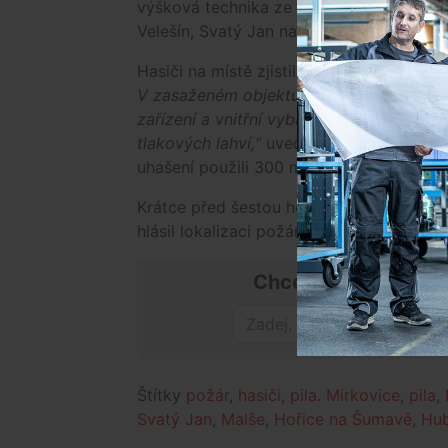
výšková technika ze stanice České Budě
Velešín, Svatý Jan na Malší, Kaplice – H
Hasiči na místě zjistili, že je plameny zas
V zasaženém objektu hořelo prakticky vš
zařízení a vnitřní vybavení. V hořícím ob
tlakových lahví,“
uvedla tisková mluvčí h
uhašení použili 300 metrů krychlových h
Krátce před šestou hodinou ranní dostali 
hlásil lokalizaci požáru krátce po tři čtv
Chceš mít přehled o
Štítky
požár
,
hasiči
,
pila. Mirkovice
,
pila
,
Svatý Jan
,
Malše
,
Hořice na Šumavě
,
Hu