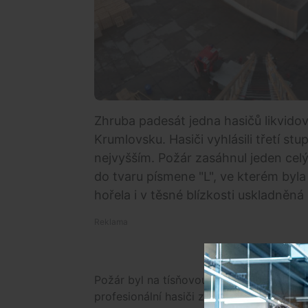
Zhruba padesát jedna hasičů likvidov
Krumlovsku. Hasiči vyhlásili třetí s
nejvyšším. Požár zasáhnul jeden celý
do tvaru písmene "L", ve kterém byla
hořela i v těsné blízkosti uskladněná
Požár byl na tísňovou linku ohlášen dnes
profesionální hasiči ze stanic Kaplice a 