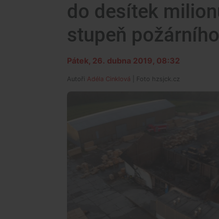
do desítek milionů
stupeň požárníh
Pátek, 26. dubna 2019, 08:32
Autoři
Adéla Cinklová
| Foto
hzsjck.cz