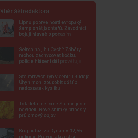
ýběr šéfredaktora
Lipno poprvé hostí evropský
šampionát jachtařů. Závodníci
bojují hlavně s počasím
Šelma na jihu Čech? Záběry
mohou zachycovat kočku,
policie hlášení dál prověřuje
Sto mrtvých ryb v centru Budějc.
Úhyn mohl způsobit déšť a
nedostatek kyslíku
Tak detailně jsme Slunce ještě
neviděli. Nové snímky přinesly
průlomový objev
Kraj nabízí za Dynamo 32,55
milionu. Převod akcií chce