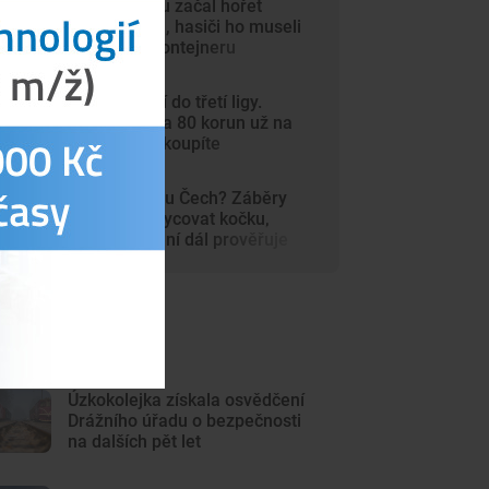
V autosalonu začal hořet
elektromobil, hasiči ho museli
ponořit do kontejneru
Dynamo míří do třetí ligy.
Vstupenky za 80 korun už na
internetu nekoupíte
Šelma na jihu Čech? Záběry
mohou zachycovat kočku,
policie hlášení dál prověřuje
ejnovější články
Úzkokolejka získala osvědčení
Drážního úřadu o bezpečnosti
na dalších pět let