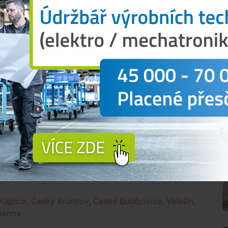
jovice. Poplach byl vyhlášen jednotkám SDH obcí
ubenov, Hořice na Šumavě a Zubčice.
ažen celý areál pily.
„Požár postupoval velmi rychle.
echno, od budovy jako takové, až po stroje,
jektu nikdo nebyl, nepotvrdila se ani přítomnost
asičů
Vendula Matějů
, která doplnila, že hasiči na
asební vody. Na místě bylo 51 hasičů.
zasahující hasiči požár pod kontrolu. Velitel zásahu
rtě na šest. Škody půjdou do desítek milionů.
 tom, co se děje kolem tebe?
Přihlásit
N
Kaplice
,
Český Krumlov
,
České Budějovice
,
Velešín
,
benov