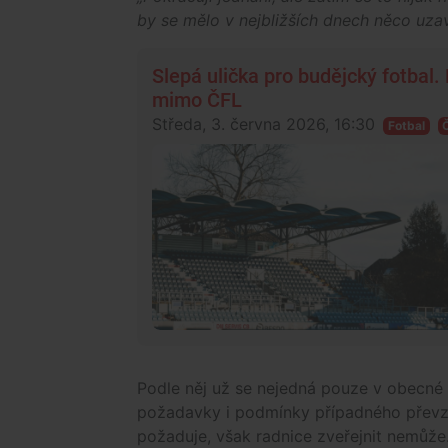
by se mělo v nejbližších dnech něco uzavř
Slepá ulička pro budějcký fotbal.
mimo ČFL
Středa, 3. června 2026, 16:30
Fotbal
Podle něj už se nejedná pouze v obecné r
požadavky i podmínky případného převze
požaduje, však radnice zveřejnit nemůže