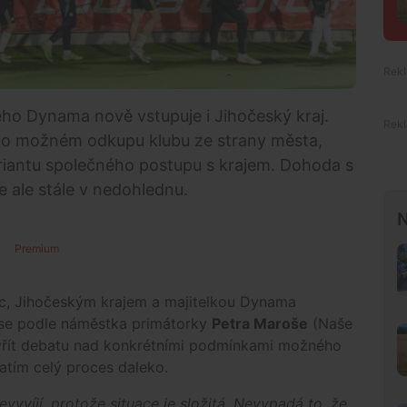
ho Dynama nově vstupuje i Jihočeský kraj.
 o možném odkupu klubu ze strany města,
variantu společného postupu s krajem. Dohoda s
 ale stále v nedohlednu.
N
Premium
c, Jihočeským krajem a majitelkou Dynama
 se podle náměstka primátorky
Petra Maroše
(Naše
vřít debatu nad konkrétními podmínkami možného
zatím celý proces daleko.
nevyvíjí, protože situace je složitá. Nevypadá to, že