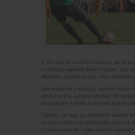
S tím souvisí i končící smlouvy, jejchž pr
kontrakty nejméně devíti hráčům. Jde na
Wandjiho, Davida Krcha, Filipa Nalezínka,
Své angažmá v klubu již ukončil i Karim 
letos v únoru, oznámil přestup do norské
dvou utkání A-týmu a na hřišti strávil ce
Zatímco se tedy za zavřenými dveřmi řeš
struktury klubu, na Střeleckém ostrově d
Dynamo vlastnit, v jaké soutěži nastoup