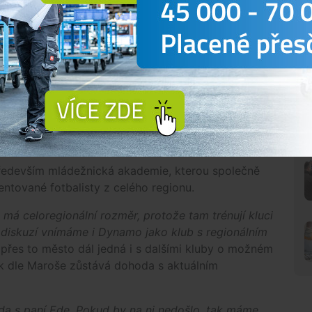
Do složité situace se dostalo
českobudějovické Dynamo. Majitelka
klubu Dorothy Nneka Ede opět jedná s
městem o možném prodeji, času je ale
velmi málo. Jaké informace kolují v
zákulisí, co bude s hráči a kdo by mohl v
novém či stávajícím klubu...
ředevším mládežnická akademie, kterou společně
lentované fotbalisty z celého regionu.
á celoregionální rozměr, protože tam trénují kluci
 diskuzí vnímáme i Dynamo jako klub s regionálním
i přes to město dál jedná i s dalšími kluby o možném
šak dle Maroše zůstává dohoda s aktuálním
da s paní Ede. Pokud by na ni nedošlo, tak máme