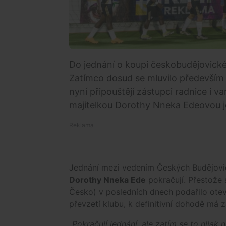
Do jednání o koupi českobudějovické
Zatímco dosud se mluvilo především
nyní připouštějí zástupci radnice i 
majitelkou Dorothy Nneka Edeovou je
Jednání mezi vedením Českých Budějovi
Dorothy Nneka Ede
pokračují. Přestože
Česko) v posledních dnech podařilo ote
převzetí klubu, k definitivní dohodě má 
„Pokračují jednání, ale zatím se to nijak 