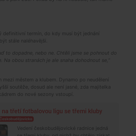
definitivní termín, do kdy musí být jednání
ýt stále naléhavější.
Buď to dopadne, nebo ne. Chtěli jsme se pohnout do
. Na obou stranách je ale snaha dohodnout se,“
ích mezi městem a klubem. Dynamo po neudělení
yšší soutěže, dosud ale není jasné, zda majitelka
 kádrem do nové sezony vstoupí.
 na třetí fotbalovou ligu se třemi kluby
Českobudějovicko
Vedení českobudějovické radnice jedná
se třemi kluby, od nichž by chtělo získat