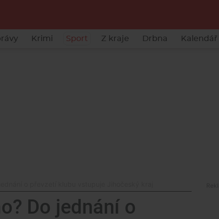
rávy
Krimi
Sport
Z kraje
Drbna
Kalendář 
dnání o převzetí klubu vstupuje Jihočeský kraj
o? Do jednání o