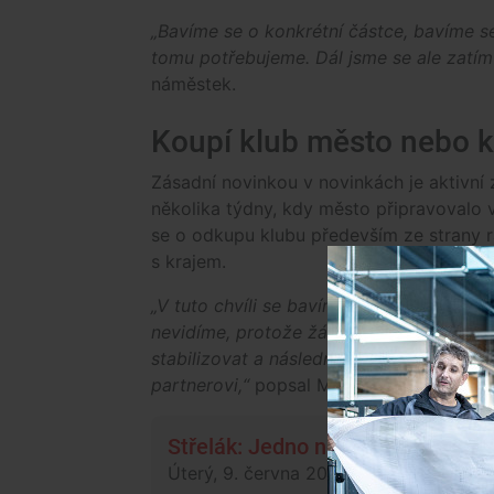
„Bavíme se o konkrétní částce, bavíme se
tomu potřebujeme. Dál jsme se ale zatím 
náměstek.
Koupí klub město nebo k
Zásadní novinkou v novinkách je aktivní 
několika týdny, kdy město připravovalo v
se o odkupu klubu především ze strany ra
s krajem.
„V tuto chvíli se bavíme o variantě město
nevidíme, protože žádný soukromý kupec 
stabilizovat a následně nabídnout jak
partnerovi,“
popsal Maroš.
Střelák: Jedno nebo dvě Dynama?
Úterý, 9. června 2026, 20:05
Fotbal