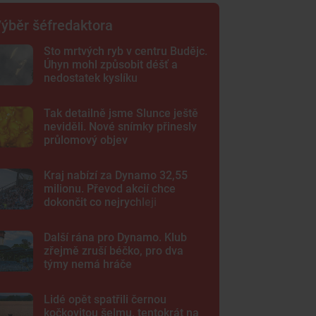
ýběr šéfredaktora
Sto mrtvých ryb v centru Budějc.
Úhyn mohl způsobit déšť a
nedostatek kyslíku
Tak detailně jsme Slunce ještě
neviděli. Nové snímky přinesly
průlomový objev
Kraj nabízí za Dynamo 32,55
milionu. Převod akcií chce
dokončit co nejrychleji
Další rána pro Dynamo. Klub
zřejmě zruší béčko, pro dva
týmy nemá hráče
Lidé opět spatřili černou
kočkovitou šelmu, tentokrát na