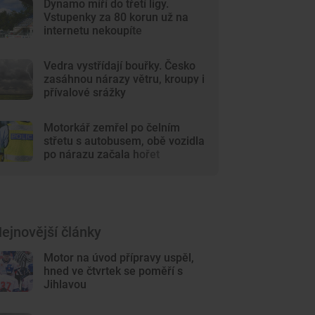
Dynamo míří do třetí ligy.
Vstupenky za 80 korun už na
internetu nekoupíte
Vedra vystřídají bouřky. Česko
zasáhnou nárazy větru, kroupy i
přívalové srážky
Motorkář zemřel po čelním
střetu s autobusem, obě vozidla
po nárazu začala hořet
ejnovější články
Motor na úvod přípravy uspěl,
hned ve čtvrtek se poměří s
Jihlavou