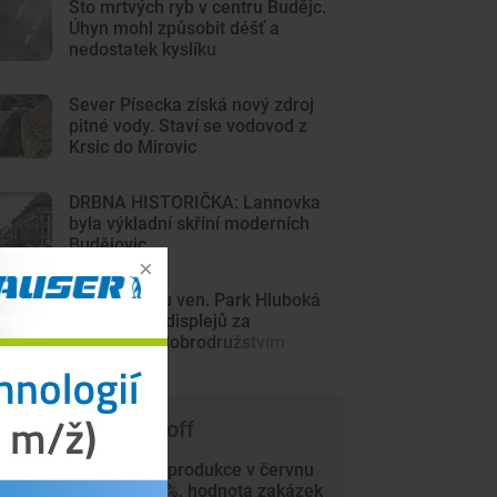
Sto mrtvých ryb v centru Budějc.
Úhyn mohl způsobit déšť a
nedostatek kyslíku
Sever Písecka získá nový zdroj
pitné vody. Staví se vodovod z
Krsic do Mirovic
DRBNA HISTORIČKA: Lannovka
byla výkladní skříní moderních
Budějovic
Z Minecraftu ven. Park Hluboká
láká děti od displejů za
skutečným dobrodružstvím
 čem píše Trade-off
Průmyslová produkce v červnu
vzrostla o 4 %, hodnota zakázek