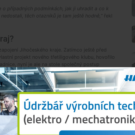
 o případných podmínkách, jak ji uhradit a co k
nedostali, těch otazníků je tam ještě hodně,“
řekl
raj?
zapojení Jihočeského kraje. Zatímco ještě před
lastní projekt nového třetiligového klubu, hovořilo
dnice, nyní je ale na stole společný postup
 nebo kraj, to ještě nevíme. Jinou variantu nyní
není. Město nebo kraj by měli klub převzít,
o zdravý klub nějakému dlouhodobému soukromému
O
 Ede jedná s městem, času je málo