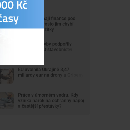
stoupla
Mladí Češi mají finance pod
kontrolou. Přesto jim chybí
peníze na zážitky
Pozemní stavby podpořily
červnový růst stavebnictví
EU uvolnila Ukrajině 3,47
miliardy eur na drony a Gripeny
Práce v úmorném vedru. Kdy
vzniká nárok na ochranný nápoj
a častější přestávky?