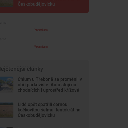
Českobudějovicku
Premium
Premium
ejčtenější články
Chlum u Třeboně se proměnil v
obří parkoviště. Auta stojí na
chodnících i uprostřed křížové
cesty
Lidé opět spatřili černou
kočkovitou šelmu, tentokrát na
Českobudějovicku