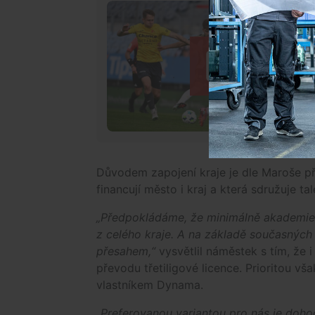
Důvodem zapojení kraje je dle Maroše p
financují město i kraj a která sdružuje ta
„Předpokládáme, že minimálně akademie m
z celého kraje. A na základě současných
přesahem,“
vysvětlil náměstek s tím, že 
převodu třetiligové licence. Prioritou v
vlastníkem Dynama.
„Preferovanou variantou pro nás je doho