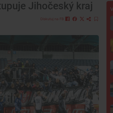
tupuje Jihočeský kraj
V
Diskutuj na FB