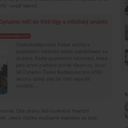
ít,“
uvedl Maroš.
 Dynamo míří do třetí ligy a městský projekt
Českobudějovicko
Českobudějovický fotbal zažívá v
posledních měsících jedno zemětřesení za
druhým. Podle posledních informací, které
jako první zveřejnil portál iSport.cz, hrozí
SK Dynamo České Budějovice pro příští
sezonu úplný pád do třetí nejvyšší
soutěže....
N
ovině. Obě strany řeší konkrétní finanční
tí. Jakou částku současná majitelka za klub
.