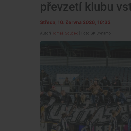
převzetí klubu vs
Středa, 10. června 2026, 16:32
Autoři
Tomáš Souček
| Foto
SK Dynamo