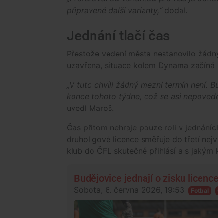
připravené další varianty,“
dodal.
Jednání tlačí čas
Přestože vedení města nestanovilo žádný 
uzavřena, situace kolem Dynama začíná b
„V tuto chvíli žádný mezní termín není. 
konce tohoto týdne, což se asi nepovede
uvedl Maroš.
Čas přitom nehraje pouze roli v jednán
druholigové licence směřuje do třetí nejv
klub do ČFL skutečně přihlásí a s jakým
Budějovice jednají o zisku licence
Sobota, 6. června 2026, 19:53
Fotbal