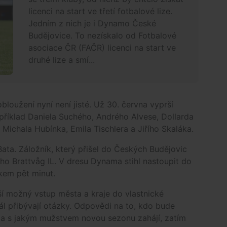
licenci na start ve třetí fotbalové lize.
Jedním z nich je i Dynamo České
Budějovice. To nezískalo od Fotbalové
asociace ČR (FAČR) licenci na start ve
druhé lize a smí...
obloužení nyní není jisté. Už 30. června vyprší
příklad Daniela Suchého, Andrého Alvese, Dollarda
 Michala Hubínka, Emila Tischlera a Jiřího Skaláka.
Bata. Záložník, který přišel do Českých Budějovic
ho Brattvåg IL. V dresu Dynama stihl nastoupit do
lkem pět minut.
í možný vstup města a kraje do vlastnické
ál přibývají otázky. Odpovědi na to, kdo bude
í a s jakým mužstvem novou sezonu zahájí, zatím