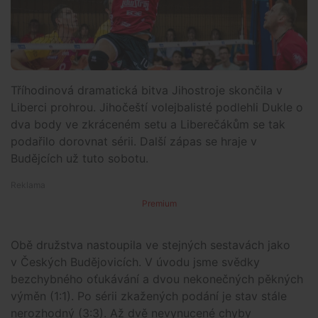
Tříhodinová dramatická bitva Jihostroje skončila v
Liberci prohrou. Jihočeští volejbalisté podlehli Dukle o
dva body ve zkráceném setu a Liberečákům se tak
podařilo dorovnat sérii. Další zápas se hraje v
Budějcích už tuto sobotu.
Premium
Obě družstva nastoupila ve stejných sestavách jako
v Českých Budějovicích. V úvodu jsme svědky
bezchybného oťukávání a dvou nekonečných pěkných
výměn (1:1). Po sérii zkažených podání je stav stále
nerozhodný (3:3). Až dvě nevynucené chyby