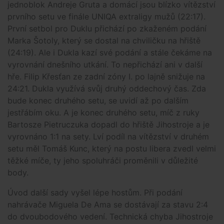
jednoblok Andreje Gruta a domácí jsou blízko vítězství
prvního setu ve finále UNIQA extraligy mužů (22:17).
První setbol pro Duklu přichází po zkaženém podání
Marka Šotoly, který se dostal na chviličku na hřiště
(24:19). Ale i Dukla kazí své podání a stále čekáme na
vyrovnání dnešního utkání. To nepřichází ani v další
hře. Filip Křesťan ze zadní zóny I. po lajně snižuje na
24:21. Dukla využívá svůj druhý oddechový čas. Zda
bude konec druhého setu, se uvidí až po dalším
jestřábím oku. A je konec druhého setu, míč z ruky
Bartosze Pietruczuka dopadl do hřiště Jihostroje a je
vyrovnáno 1:1 na sety. Lví podíl na vítězství v druhém
setu měl Tomáš Kunc, který na postu libera zvedl velmi
těžké míče, ty jeho spoluhráči proměnili v důležité
body.
Úvod další sady vyšel lépe hostům. Při podání
nahrávače Miguela De Ama se dostávají za stavu 2:4
do dvoubodového vedení. Technická chyba Jihostroje