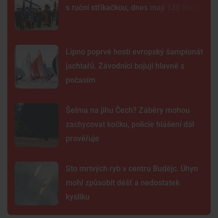
s ruční stříkačkou, dnes mají 130 členů
Lipno poprvé hostí evropský šampionát
jachtařů. Závodníci bojují hlavně s
počasím
Šelma na jihu Čech? Záběry mohou
zachycovat kočku, policie hlášení dál
prověřuje
Sto mrtvých ryb v centru Budějc. Úhyn
mohl způsobit déšť a nedostatek
kyslíku