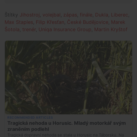
Štítky
Jihostroj
,
volejbal
,
zápas
,
finále
,
Dukla
,
Liberec
,
Max Staples
,
Filip Křesťan
,
České Budějovice
,
Marek
Šotola
,
trenér
,
Uniqa Insurance Group
,
Martin Kryštof