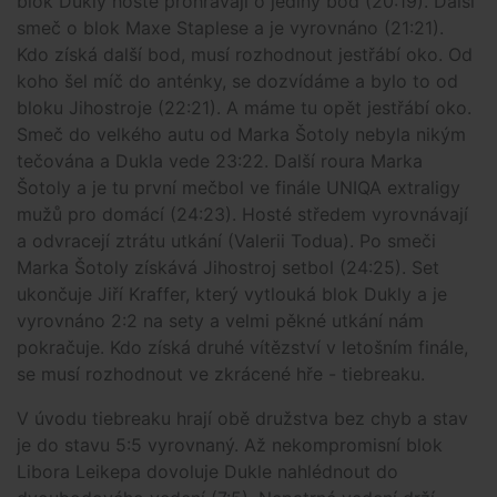
blok Dukly hosté prohrávají o jediný bod (20:19). Další
smeč o blok Maxe Staplese a je vyrovnáno (21:21).
Kdo získá další bod, musí rozhodnout jestřábí oko. Od
koho šel míč do anténky, se dozvídáme a bylo to od
bloku Jihostroje (22:21). A máme tu opět jestřábí oko.
Smeč do velkého autu od Marka Šotoly nebyla nikým
tečována a Dukla vede 23:22. Další roura Marka
Šotoly a je tu první mečbol ve finále UNIQA extraligy
mužů pro domácí (24:23). Hosté středem vyrovnávají
a odvracejí ztrátu utkání (Valerii Todua). Po smeči
Marka Šotoly získává Jihostroj setbol (24:25). Set
ukončuje Jiří Kraffer, který vytlouká blok Dukly a je
vyrovnáno 2:2 na sety a velmi pěkné utkání nám
pokračuje. Kdo získá druhé vítězství v letošním finále,
se musí rozhodnout ve zkrácené hře - tiebreaku.
V úvodu tiebreaku hrají obě družstva bez chyb a stav
je do stavu 5:5 vyrovnaný. Až nekompromisní blok
Libora Leikepa dovoluje Dukle nahlédnout do