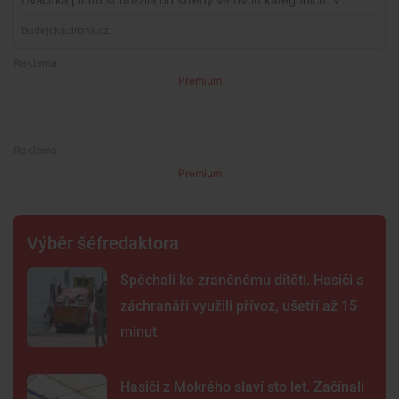
Premium
Premium
Výběr šéfredaktora
Spěchali ke zraněnému dítěti. Hasiči a
záchranáři využili přívoz, ušetří až 15
minut
Hasiči z Mokrého slaví sto let. Začínali