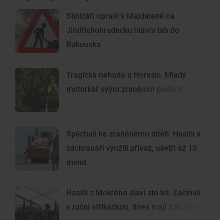
Silničáři opraví v Majdaleně na
Jindřichohradecku hlavní tah do
Rakouska
Tragická nehoda u Horusic. Mladý
motorkář svým zraněním podlehl
Spěchali ke zraněnému dítěti. Hasiči a
záchranáři využili přívoz, ušetří až 15
minut
Hasiči z Mokrého slaví sto let. Začínali
s ruční stříkačkou, dnes mají 130 členů