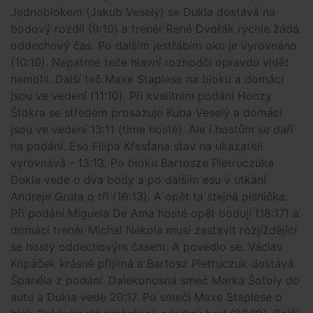
Jednoblokem (Jakub Veselý) se Dukla dostává na
bodový rozdíl (9:10) a trenér René Dvořák rychle žádá
oddechový čas. Po dalším jestřábím oku je vyrovnáno
(10:10). Nepatrné teče hlavní rozhodčí opravdu vidět
nemohl. Další teč Maxe Staplese na bloku a domácí
jsou ve vedení (11:10). Při kvalitním podání Honzy
Štokra se středem prosazuje Kuba Veselý a domácí
jsou ve vedení 13:11 (time hosté). Ale i hostům se daří
na podání. Eso Filipa Křesťana stav na ukazateli
vyrovnává - 13:13. Po bloku Bartosze Pietruczuka
Dukla vede o dva body a po dalším esu v utkání
Andreje Gruta o tři (16:13). A opět ta stejná písnička.
Při podání Miguela De Ama hosté opět bodují (18:17) a
domácí trenér Michal Nekola musí zastavit rozjíždějící
se hosty oddechovým časem. A povedlo se. Václav
Kopáček krásně přijímá a Bartosz Pietruczuk dostává
Španěla z podání. Dalekonosná smeč Marka Šotoly do
autu a Dukla vede 20:17. Po smeči Maxe Staplese o