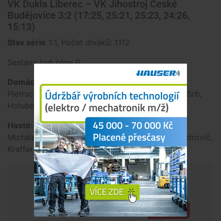
VK Dukla Liberec – VK Jihostroj České
Budějovice 3:2 (17:25, 25:21, 25:23, 24:26,
15:13)
Stav série
1:1, Počet diváků: 1112
Sestavy (od zóny I):
Domácí:
Leikep, Štokr, Grut, Veselý, Biernat,
Pietruczuk, libera Kopáček, Kunc. Střídali: Indra, Srb,
Holubec, Správka
Hosté:
Mach, Křesťan, Staples, Todua, De Amo,
Michálek, libero Kryštof. Střídali: Fila, Šotola, Ondrovič,
Kraffer
Chceš mít přehled o tom, co se
děje kolem tebe?
Přihlásit