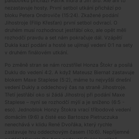
palubovku přichází Patrik Indra a Jiří Srb. Ale ani to
nezastavuje hosty. První setbol utkání přichází po
bloku Petera Ondroviče (15:24). Zkažené podání
Jihostroje (Filip Křesťan) první setbol odvrací. O
druhém musí rozhodnout jestřábí oko, ale opět měli
rozhodčí pravdu a set nám pokračuje dál. Vzápětí
Dukla kazí podání a hosté se ujímají vedení 0:1 na sety
v druhém finálovém utkání.
Po změně stran se nám rozstřílel Honza Štokr a posílá
Duklu do vedení 4:2. A když Mateusz Biernat zastavuje
blokem Maxe Staplese (5:2), máme tu nejvyšší dnešní
vedení Dukly a oddechový čas na straně Jihostroje.
Třetí jestřábí oko si žádá Jihostroj při podání Maxe
Staplese – nyní se rozhodčí mýlí a je sníženo (6:5 -
eso). Jednoblok Honzy Štokra vrací tříbodové vedení
domácím (9:6) a čisté eso Bartosze Pietruczuka
nenechává v klidu René Dvořáka, který rychle
zastavuje hru oddechovým časem (10:6). Nepříjemné