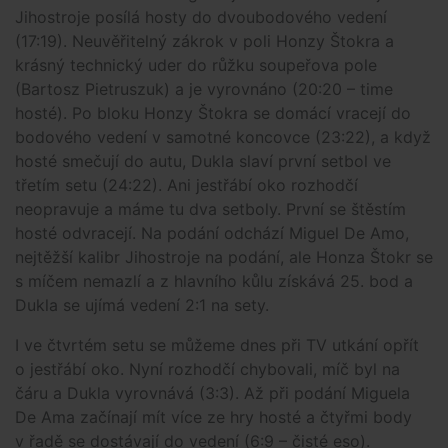
Jihostroje posílá hosty do dvoubodového vedení
(17:19). Neuvěřitelný zákrok v poli Honzy Štokra a
krásný technický uder do růžku soupeřova pole
(Bartosz Pietruszuk) a je vyrovnáno (20:20 – time
hosté). Po bloku Honzy Štokra se domácí vracejí do
bodového vedení v samotné koncovce (23:22), a když
hosté smečují do autu, Dukla slaví první setbol ve
třetím setu (24:22). Ani jestřábí oko rozhodčí
neopravuje a máme tu dva setboly. První se štěstím
hosté odvracejí. Na podání odchází Miguel De Amo,
nejtěžší kalibr Jihostroje na podání, ale Honza Štokr se
s míčem nemazlí a z hlavního kůlu získává 25. bod a
Dukla se ujímá vedení 2:1 na sety.
I ve čtvrtém setu se můžeme dnes při TV utkání opřít
o jestřábí oko. Nyní rozhodčí chybovali, míč byl na
čáru a Dukla vyrovnává (3:3). Až při podání Miguela
De Ama začínají mít více ze hry hosté a čtyřmi body
v řadě se dostávají do vedení (6:9 – čisté eso).