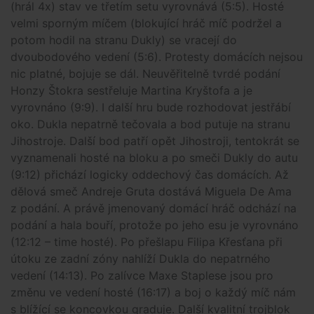
(hrál 4x) stav ve třetím setu vyrovnává (5:5). Hosté
velmi sporným míčem (blokující hráč míč podržel a
potom hodil na stranu Dukly) se vracejí do
dvoubodového vedení (5:6). Protesty domácích nejsou
nic platné, bojuje se dál. Neuvěřitelně tvrdé podání
Honzy Štokra sestřeluje Martina Kryštofa a je
vyrovnáno (9:9). I další hru bude rozhodovat jestřábí
oko. Dukla nepatrně tečovala a bod putuje na stranu
Jihostroje. Další bod patří opět Jihostroji, tentokrát se
vyznamenali hosté na bloku a po smeči Dukly do autu
(9:12) přichází logicky oddechový čas domácích. Až
dělová smeč Andreje Gruta dostává Miguela De Ama
z podání. A právě jmenovaný domácí hráč odchází na
podání a hala bouří, protože po jeho esu je vyrovnáno
(12:12 – time hosté). Po přešlapu Filipa Křesťana při
útoku ze zadní zóny nahlíží Dukla do nepatrného
vedení (14:13). Po zalívce Maxe Staplese jsou pro
změnu ve vedení hosté (16:17) a boj o každý míč nám
s blížící se koncovkou graduje. Další kvalitní trojblok