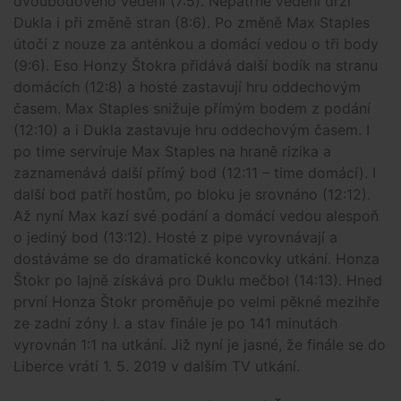
dvoubodového vedení (7:5). Nepatrné vedení drží
Dukla i při změně stran (8:6). Po změně Max Staples
útočí z nouze za anténkou a domácí vedou o tři body
(9:6). Eso Honzy Štokra přidává další bodík na stranu
domácích (12:8) a hosté zastavují hru oddechovým
časem. Max Staples snižuje přímým bodem z podání
(12:10) a i Dukla zastavuje hru oddechovým časem. I
po time servíruje Max Staples na hraně rizika a
zaznamenává další přímý bod (12:11 – time domácí). I
další bod patří hostům, po bloku je srovnáno (12:12).
Až nyní Max kazí své podání a domácí vedou alespoň
o jediný bod (13:12). Hosté z pipe vyrovnávají a
dostáváme se do dramatické koncovky utkání. Honza
Štokr po lajně získává pro Duklu mečbol (14:13). Hned
první Honza Štokr proměňuje po velmi pěkné mezihře
ze zadní zóny I. a stav finále je po 141 minutách
vyrovnán 1:1 na utkání. Již nyní je jasné, že finále se do
Liberce vrátí 1. 5. 2019 v dalším TV utkání.