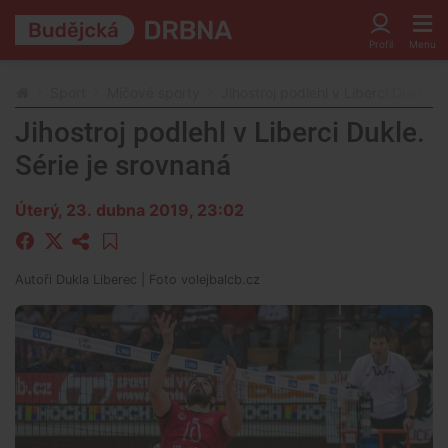
Sport
Míčové sporty
Jihostroj podlehl v Liberci Dukle. 
Jihostroj podlehl v Liberci Dukle.
Série je srovnaná
Úterý, 23. dubna 2019, 23:02
Autoři
Dukla Liberec
| Foto
volejbalcb.cz