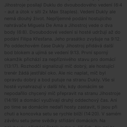
Jihostroje posílají Duklu do dvoubodového vedení (6:4
- aut a útok v síti 2x Max Staples). Vedení Dukly ale
nemá dlouhý život. Nepříjemné podání hostujícího
nahrávače Miguela De Ama a Jihostroj vede o dva
body (6:8). Dvoubodové vedení si hosté udržují až do
podání Filipa Křesťana. Jeho prasátko zvyšuje na 9:12.
Po oddechovém čase Dukly Jihostroj přidává další
bod blokem a ujímá se vedení 9:13. První sporný
okamžik přichází za nepříznivého stavu pro domácí
(13:17). Rozhodčí signalizují míč dobrý, ale hostující
trenér žádá jestřábí oko. Ale nic naplat, míč byl
opravdu dobrý a bod putuje na stranu Dukly. Vše si
hosté vynahrazují v další hře, kdy domácím se
nepodařilo chycený míč přepravit na stranu Jihostroje
(14:19) a domácí využívají druhý oddechový čas. Ani
po time se domácím nedaří hosty zastavit, ti jsou při
chuti a koncovka setu se rychle blíží (14:20). V samém
závěru setu jsme svědky střídání domácích. Na