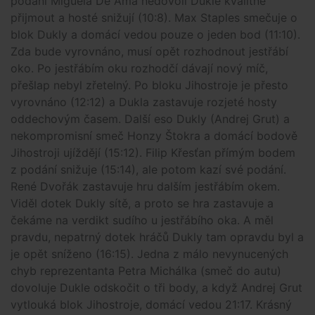
podání Miguela De Ama nedovolí Dukle kvalitně
přijmout a hosté snižují (10:8). Max Staples smečuje o
blok Dukly a domácí vedou pouze o jeden bod (11:10).
Zda bude vyrovnáno, musí opět rozhodnout jestřábí
oko. Po jestřábím oku rozhodčí dávají nový míč,
přešlap nebyl zřetelný. Po bloku Jihostroje je přesto
vyrovnáno (12:12) a Dukla zastavuje rozjeté hosty
oddechovým časem. Další eso Dukly (Andrej Grut) a
nekompromisní smeč Honzy Štokra a domácí bodově
Jihostroji ujíždějí (15:12). Filip Křesťan přímým bodem
z podání snižuje (15:14), ale potom kazí své podání.
René Dvořák zastavuje hru dalším jestřábím okem.
Viděl dotek Dukly sítě, a proto se hra zastavuje a
čekáme na verdikt sudího u jestřábího oka. A měl
pravdu, nepatrný dotek hráčů Dukly tam opravdu byl a
je opět sníženo (16:15). Jedna z málo nevynucených
chyb reprezentanta Petra Michálka (smeč do autu)
dovoluje Dukle odskočit o tři body, a když Andrej Grut
vytlouká blok Jihostroje, domácí vedou 21:17. Krásný