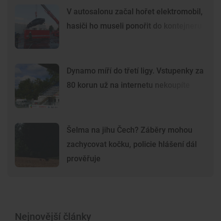
V autosalonu začal hořet elektromobil,
hasiči ho museli ponořit do kontejneru
Dynamo míří do třetí ligy. Vstupenky za
80 korun už na internetu nekoupíte
Šelma na jihu Čech? Záběry mohou
zachycovat kočku, policie hlášení dál
prověřuje
Nejnovější články