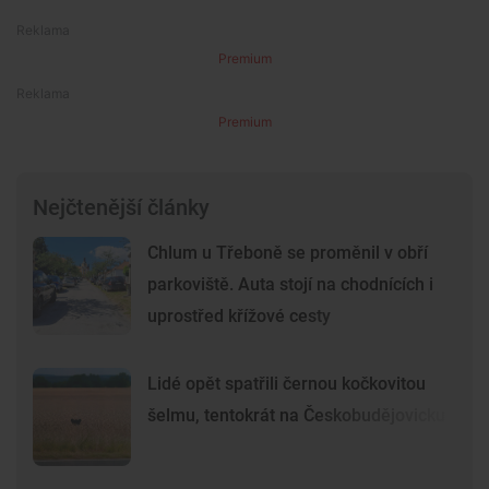
Premium
Premium
Nejčtenější články
Chlum u Třeboně se proměnil v obří
parkoviště. Auta stojí na chodnících i
uprostřed křížové cesty
Lidé opět spatřili černou kočkovitou
šelmu, tentokrát na Českobudějovicku