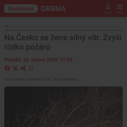
Z kraje
Písecko
Na Česko se žene silný vítr. Zvýší rizik
Na Česko se žene silný vítr. Zvýší
riziko požárů
Pondělí, 22. dubna 2019, 13:02
Autoři
Elmira Talířová, ČTK
| Foto
Redakce