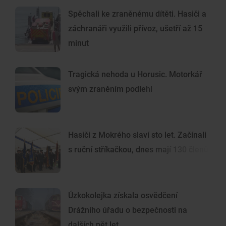
Spěchali ke zraněnému dítěti. Hasiči a
záchranáři využili přívoz, ušetří až 15
minut
Tragická nehoda u Horusic. Motorkář
svým zraněním podlehl
Hasiči z Mokrého slaví sto let. Začínali
s ruční stříkačkou, dnes mají 130 členů
Úzkokolejka získala osvědčení
Drážního úřadu o bezpečnosti na
dalších pět let