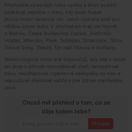
Přechodně výraznější riziko vzniku a šíření požárů
očekávají zejména v úterý, kdy bude foukat
jihovýchodní nárazový vítr. Jejich výstraha platí pro
většinu území státu. V Jihočeském kraji jde hlavně
o Blatnou, České Budějovice, Dačice, Jindřichův
Hradec, Milevsko, Písek, Soběslav, Strakonice, Tábor,
Trhové Sviny, Třeboň, Týn nad Vltavou a Vodňany.
Meteorologové mimo jiné doporučují, aby lidé v lesích
ani jinde v přírodě nerozdělávali oheň, nevypalovali
trávu, neodhazovali cigaretové nedopalky na zem a
nepoužívali přenosné vařiče a jiné zdroje otevřeného
ohně.
Chceš mít přehled o tom, co se
děje kolem tebe?
Přihlásit