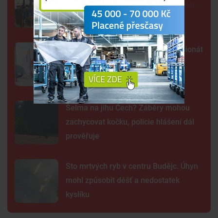
s ruční stříkačkou, dnes mají 130 členů
Lipno poprvé hostí evropský šampionát
jachtařů. Závodníci bojují hlavně s
počasím
Šelma na jihu Čech? Záběry mohou
zachycovat kočku, policie hlášení dál
prověřuje
Sto mrtvých ryb v centru Budějc. Úhyn
mohl způsobit déšť a nedostatek
kyslíku