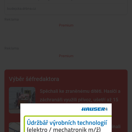
Premium
Premium
Výběr šéfredaktora
Spěchali ke zraněnému dítěti. Hasiči a
záchranáři využili přívoz, ušetří až 15
minut
Hasiči z Mokrého slaví sto let. Začínali