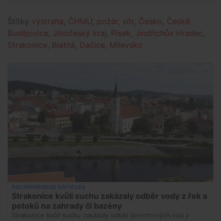
Štítky
výstraha
,
ČHMÚ
,
požár
,
vítr
,
Česko
,
České
Budějovice
,
Jihočeský kraj
,
Písek
,
Jindřichův Hradec
,
Strakonice
,
Blatná
,
Dačice
,
Milevsko