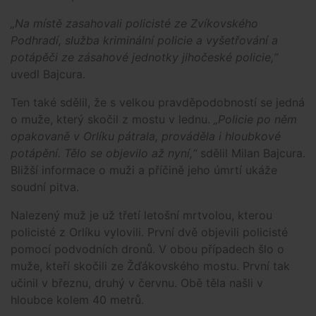
„Na místě zasahovali policisté ze Zvíkovského
Podhradí, služba kriminální policie a vyšetřování a
potápěči ze zásahové jednotky jihočeské policie,“
uvedl Bajcura.
Ten také sdělil, že s velkou pravděpodobností se jedná
o muže, který skočil z mostu v lednu.
„Policie po něm
opakovaně v Orlíku pátrala, prováděla i hloubkové
potápění. Tělo se objevilo až nyní,“
sdělil Milan Bajcura.
Bližší informace o muži a příčině jeho úmrtí ukáže
soudní pitva.
Nalezený muž je už třetí letošní mrtvolou, kterou
policisté z Orlíku vylovili. První dvě objevili policisté
pomocí podvodních dronů. V obou případech šlo o
muže, kteří skočili ze Žďákovského mostu. První tak
učinil v březnu, druhý v červnu. Obě těla našli v
hloubce kolem 40 metrů.