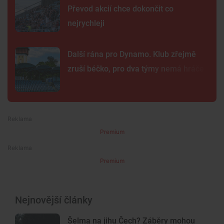
Převod akcií chce dokončit co
nejrychleji
Další rána pro Dynamo. Klub zřejmě
zruší béčko, pro dva týmy nemá hráče
Premium
Premium
Nejnovější články
Šelma na jihu Čech? Záběry mohou