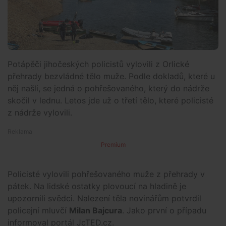
Potápěči jihočeských policistů vylovili z Orlické
přehrady bezvládné tělo muže. Podle dokladů, které u
něj našli, se jedná o pohřešovaného, který do nádrže
skočil v lednu. Letos jde už o třetí tělo, které policisté
z nádrže vylovili.
Premium
Policisté vylovili pohřešovaného muže z přehrady v
pátek. Na lidské ostatky plovoucí na hladině je
upozornili svědci. Nalezení těla novinářům potvrdil
policejní mluvčí
Milan Bajcura
. Jako první o případu
informoval portál JcTED.cz.