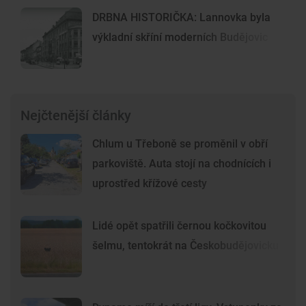
DRBNA HISTORIČKA: Lannovka byla
výkladní skříní moderních Budějovic
Nejčtenější články
Chlum u Třeboně se proměnil v obří
parkoviště. Auta stojí na chodnících i
uprostřed křížové cesty
Lidé opět spatřili černou kočkovitou
šelmu, tentokrát na Českobudějovicku