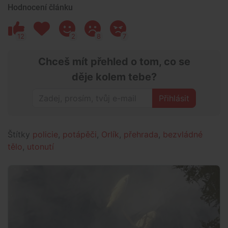
Hodnocení článku
12
2
8
7
Chceš mít přehled o tom, co se
děje kolem tebe?
Přihlásit
Štítky
policie
,
potápěči
,
Orlík
,
přehrada
,
bezvládné
tělo
,
utonutí