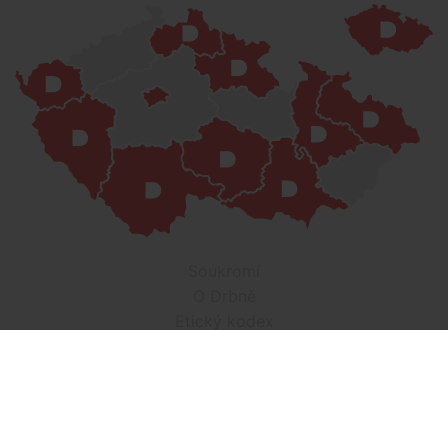
Soukromí
O Drbně
Etický kodex
Kontakt
Inzerce
Práce v Drbně
Nastavení cookies