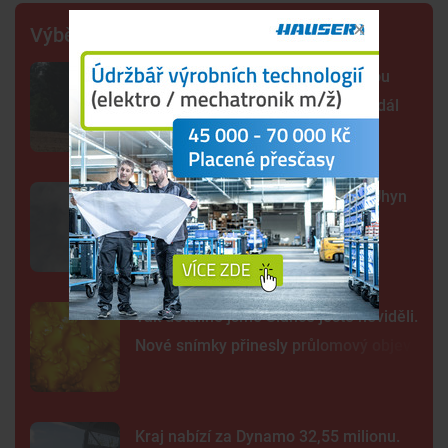
Výběr šéfredaktora
Šelma na jihu Čech? Záběry mohou
zachycovat kočku, policie hlášení dál
prověřuje
Sto mrtvých ryb v centru Budějc. Úhyn
mohl způsobit déšť a nedostatek
kyslíku
Tak detailně jsme Slunce ještě neviděli.
Nové snímky přinesly průlomový objev
Kraj nabízí za Dynamo 32,55 milionu.