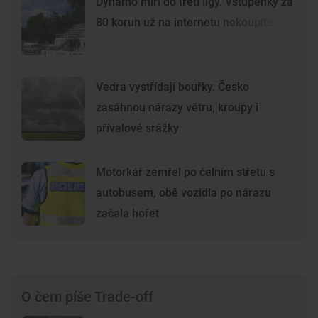
Dynamo míří do třetí ligy. Vstupenky za
80 korun už na internetu nekoupíte
Vedra vystřídají bouřky. Česko
zasáhnou nárazy větru, kroupy i
přívalové srážky
Motorkář zemřel po čelním střetu s
autobusem, obě vozidla po nárazu
začala hořet
O čem píše Trade-off