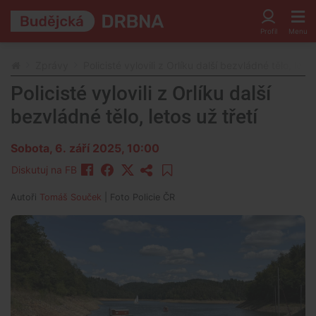
Zprávy
Policisté vylovili z Orlíku další bezvládné tělo, letos
Policisté vylovili z Orlíku další
bezvládné tělo, letos už třetí
Sobota, 6. září 2025, 10:00
Diskutuj na FB
Autoři
Tomáš Souček
| Foto
Policie ČR