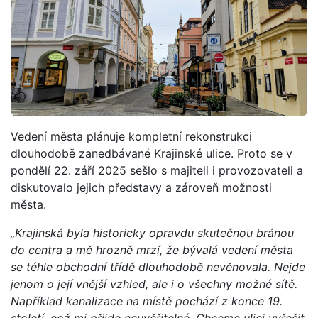
Vedení města plánuje kompletní rekonstrukci
dlouhodobě zanedbávané Krajinské ulice. Proto se v
pondělí 22. září 2025 sešlo s majiteli i provozovateli a
diskutovalo jejich představy a zároveň možnosti
města.
„Krajinská byla historicky opravdu skutečnou bránou
do centra a mě hrozně mrzí, že bývalá vedení města
se téhle obchodní třídě dlouhodobě nevěnovala. Nejde
jenom o její vnější vzhled, ale i o všechny možné sítě.
Například kanalizace na místě pochází z konce 19.
století, což mi přijde neuvěřitelné. Chceme ulici vyřešit