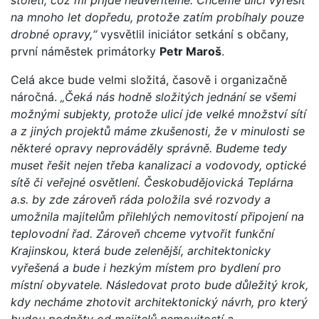
na mnoho let dopředu, protože zatím probíhaly pouze
drobné opravy,“
vysvětlil iniciátor setkání s občany,
první náměstek primátorky
Petr Maroš
.
Celá akce bude velmi složitá, časově i organizačně
náročná.
„Čeká nás hodně složitých jednání se všemi
možnými subjekty, protože ulicí jde velké množství sítí
a z jiných projektů máme zkušenosti, že v minulosti se
některé opravy neprováděly správně. Budeme tedy
muset řešit nejen třeba kanalizaci a vodovody, optické
sítě či veřejné osvětlení. Českobudějovická Teplárna
a.s. by zde zároveň ráda položila své rozvody a
umožnila majitelům přilehlých nemovitostí připojení na
teplovodní řad. Zároveň chceme vytvořit funkční
Krajinskou, která bude zelenější, architektonicky
vyřešená a bude i hezkým místem pro bydlení pro
místní obyvatele. Následovat proto bude důležitý krok,
kdy necháme zhotovit architektonický návrh, pro který
budou podněty od majitelů nemovitostí a