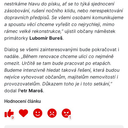
nestrkáme hlavu do písku, ať se to týká sjednocení
zásobování, rušení nočního klidu, nebo nerespektování
dopravních předpisů. Se všemi osobami komunikujeme
a spoustu věcí chceme vyřešit co nejrychleji, mimo
rámec velké rekonstrukce,“
ujistil občany náměstek
primátorky
Lubomír Bureš
.
Dialog se všemi zainteresovanými bude pokračovat i
nadále.
„Během renovace chceme ulici co nejméně
omezit. Určitě se tam bude pracovat po etapách.
Budeme intenzivně hledat taková řešení, která budou
nejvíce vyhovovat občanům, majitelům nemovitostí i
provozovatelům. Důkazem toho je i toto setkání,“
dodal P
etr Maroš
.
Hodnocení článku
9
1