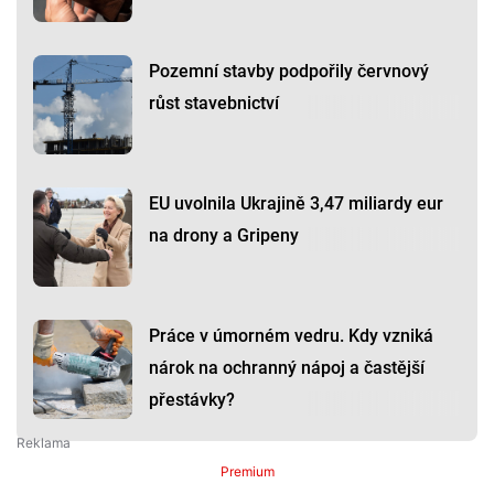
Pozemní stavby podpořily červnový
růst stavebnictví
EU uvolnila Ukrajině 3,47 miliardy eur
na drony a Gripeny
Práce v úmorném vedru. Kdy vzniká
nárok na ochranný nápoj a častější
přestávky?
Premium