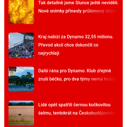
Tak detailně jsme Slunce ještě neviděli.
Nové snímky přinesly průlomový objev
Kraj nabízí za Dynamo 32,55 milionu.
Převod akcií chce dokončit co
nejrychleji
Další rána pro Dynamo. Klub zřejmě
zruší béčko, pro dva týmy nemá hráče
Lidé opět spatřili černou kočkovitou
šelmu, tentokrát na Českobudějovicku