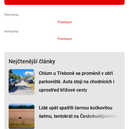
Premium
Premium
Nejčtenější články
Chlum u Třeboně se proměnil v obří
parkoviště. Auta stojí na chodnících i
uprostřed křížové cesty
Lidé opět spatřili černou kočkovitou
šelmu, tentokrát na Českobudějovicku