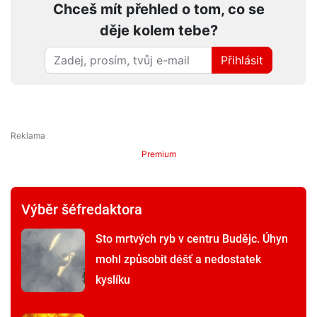
Chceš mít přehled o tom, co se
děje kolem tebe?
Přihlásit
Premium
Výběr šéfredaktora
Sto mrtvých ryb v centru Budějc. Úhyn
mohl způsobit déšť a nedostatek
kyslíku