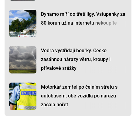
Dynamo míří do třetí ligy. Vstupenky za
80 korun už na internetu nekoupíte
Vedra vystřídají bouřky. Česko
zasáhnou nárazy větru, kroupy i
přívalové srážky
Motorkář zemřel po čelním střetu s
autobusem, obě vozidla po nárazu
začala hořet