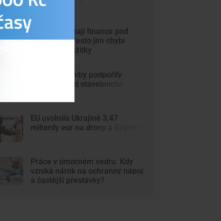
stoupla
Mladí Češi mají finance pod
kontrolou. Přesto jim chybí
peníze na zážitky
Pozemní stavby podpořily
červnový růst stavebnictví
EU uvolnila Ukrajině 3,47
miliardy eur na drony a Gripeny
Práce v úmorném vedru. Kdy
vzniká nárok na ochranný nápoj
a častější přestávky?