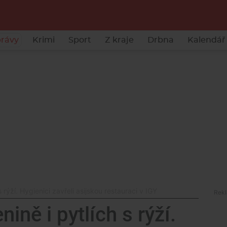
rávy
Krimi
Sport
Z kraje
Drbna
Kalendář 
s rýží. Hygienici zavřeli asijskou restauraci v IGY
nině i pytlích s rýží.