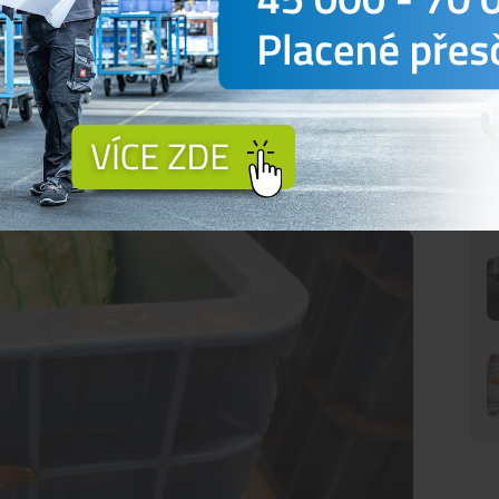
traviny na pranýři.
ý hmyz vedle lednic i pod pracovním pultem, kde
oblémem byl podle nich také dlouhodobě zanedbaný
noty, nečistot a zbytků připravovaných pokrmů,“
ká inspekce.