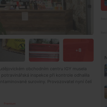
+
8
N
obudějovickém obchodním centru IGY musela
 potravinářská inspekce při kontrole odhalila
ontaminované suroviny. Provozovatel nyní čelí
Premium