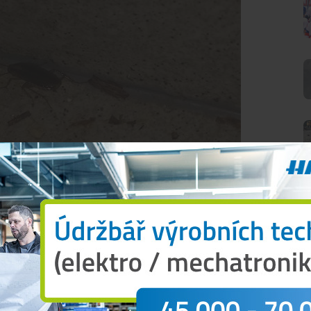
O
dlaze, kartonových krabicích s balenými nudlemi či
le i přímo po zelenině a surovinách,“
uvedli ve