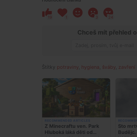
19
1
3
24
Chceš mít přehled o
Štítky
potraviny
,
hygiena
,
šváby
,
zavření