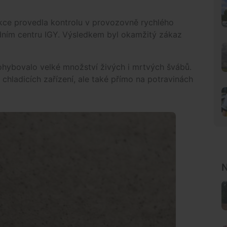
ekce provedla kontrolu v provozovně rychlého
hodním centru IGY. Výsledkem byl okamžitý zákaz
pohybovalo velké množství živých i mrtvých švábů.
chladicích zařízení, ale také přímo na potravinách
N