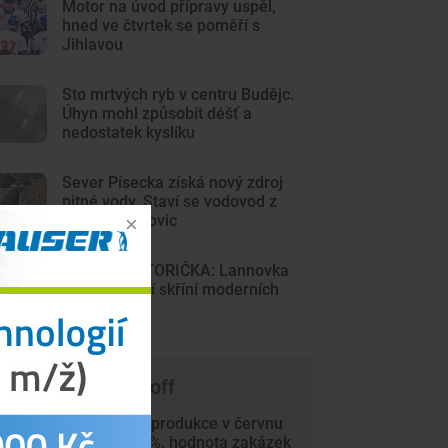
Motor na úvod přípravy uspěl,
hned ve čtvrtek se poměří s
Jihlavou
Sto mrtvých ryb v centru Budějc.
Úhyn mohl způsobit déšť a
nedostatek kyslíku
Sever Písecka získá nový zdroj
pitné vody. Staví se vodovod z
Krsic do Mirovic
DRBNA HISTORIČKA: Lannovka
byla výkladní skříní moderních
Budějovic
 čem píše Trade-off
Průmyslová produkce v červnu
vzrostla o 4 %, hodnota zakázek