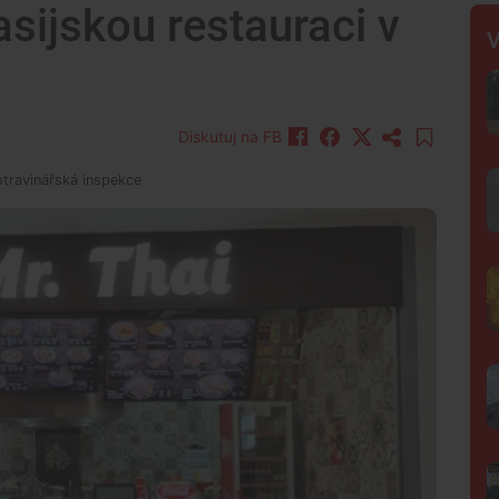
asijskou restauraci v
V
Diskutuj na FB
otravinářská inspekce