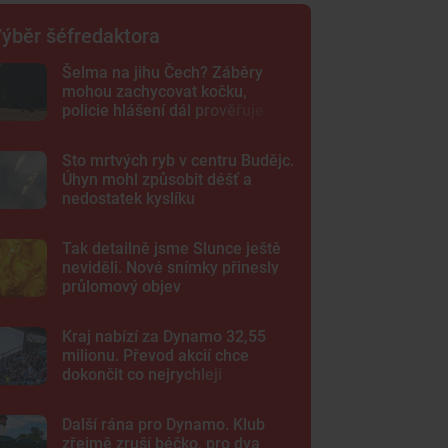
ýběr šéfredaktora
Šelma na jihu Čech? Záběry
mohou zachycovat kočku,
policie hlášení dál prověřuje
Sto mrtvých ryb v centru Budějc.
Úhyn mohl způsobit déšť a
nedostatek kyslíku
Tak detailně jsme Slunce ještě
neviděli. Nové snímky přinesly
průlomový objev
Kraj nabízí za Dynamo 32,55
milionu. Převod akcií chce
dokončit co nejrychleji
Další rána pro Dynamo. Klub
zřejmě zruší béčko, pro dva