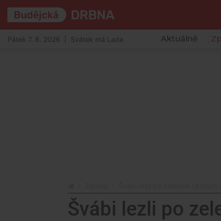
Pátek 7. 8. 2026 | Svátek má Lada
Aktuálně
Zp
Zprávy
Švábi lezli po zelenině i pytlích 
Švábi lezli po zele