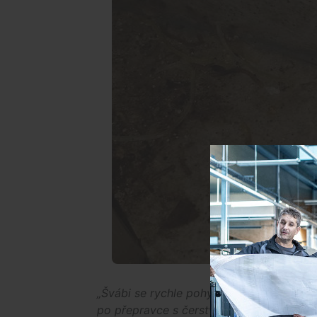
„Švábi se rychle pohybovali nejen po po
po přepravce s čerstvým zelím a cibulí, a