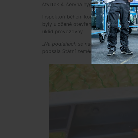
čtvrtek 4. června hygienici na portálu Po
Inspektoři během kontroly objevili mrtv
byly uložené otevřené pytle s rýží. Pr
úklid provozovny.
„Na podlahách se nacházely nánosy mast
popsala Státní zemědělská a potravinářs