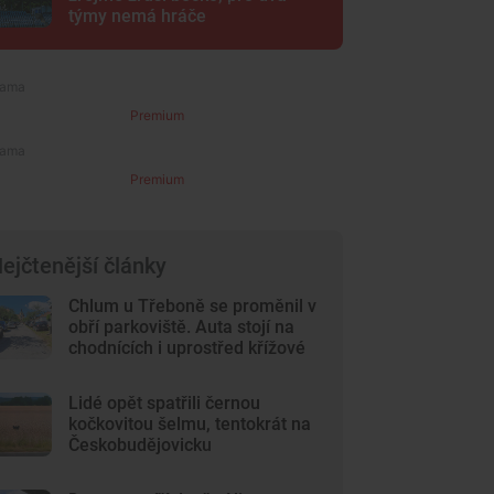
týmy nemá hráče
Premium
Premium
ejčtenější články
Chlum u Třeboně se proměnil v
obří parkoviště. Auta stojí na
chodnících i uprostřed křížové
cesty
Lidé opět spatřili černou
kočkovitou šelmu, tentokrát na
Českobudějovicku