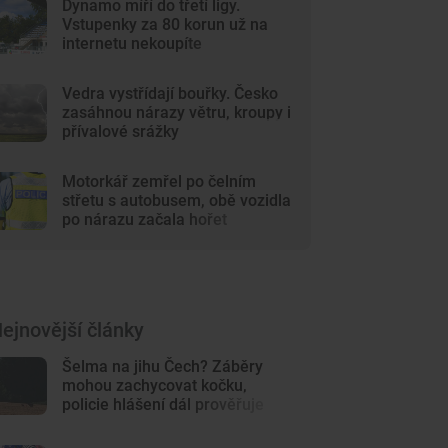
Dynamo míří do třetí ligy.
Vstupenky za 80 korun už na
internetu nekoupíte
Vedra vystřídají bouřky. Česko
zasáhnou nárazy větru, kroupy i
přívalové srážky
Motorkář zemřel po čelním
střetu s autobusem, obě vozidla
po nárazu začala hořet
ejnovější články
Šelma na jihu Čech? Záběry
mohou zachycovat kočku,
policie hlášení dál prověřuje