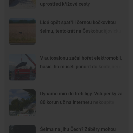
uprostřed křížové cesty
Lidé opět spatřili černou kočkovitou
šelmu, tentokrát na Českobudějovicku
V autosalonu začal hořet elektromobil,
hasiči ho museli ponořit do kontejneru
Dynamo míří do třetí ligy. Vstupenky za
80 korun už na internetu nekoupíte
Šelma na jihu Čech? Záběry mohou