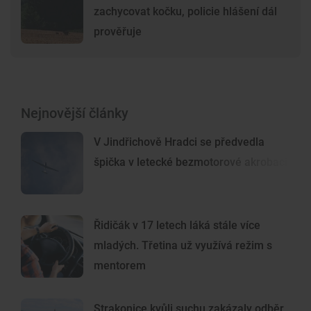
zachycovat kočku, policie hlášení dál
prověřuje
Nejnovější články
V Jindřichově Hradci se předvedla
špička v letecké bezmotorové akrobacii
Řidičák v 17 letech láká stále více
mladých. Třetina už využívá režim s
mentorem
Strakonice kvůli suchu zakázaly odběr