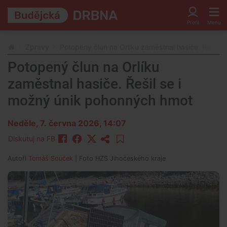
Zprávy
Potopený člun na Orlíku zaměstnal hasiče. Řešil 
Potopený člun na Orlíku
zaměstnal hasiče. Řešil se i
možný únik pohonných hmot
Neděle, 7. června 2026, 14:07
Diskutuj na FB
Autoři
Tomáš Souček
| Foto
HZS Jihočeského kraje