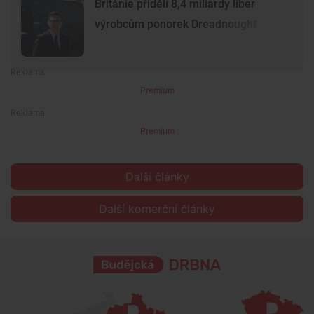
Británie přidělí 8,4 miliardy liber
výrobcům ponorek Dreadnought
Premium
Premium
Další články
Další komerční články