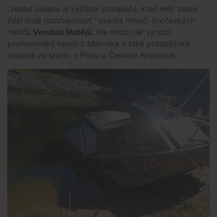
„Velitel zásahu si vyžádal potápěče, kteří měli zadní
část lodě nadzvednout,“
uvedla mluvčí jihočeských
hasičů
Vendula Matějů
. Na místo tak vyrazili
profesionální hasiči z Milevska a také potápěčská
skupina ze stanic v Písku a Českém Krumlově.