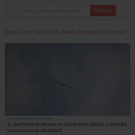
Přihlásit
Štítky
vodní nádrž
,
orlík
,
hasiči
,
potopený člun
,
hasiči