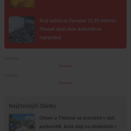
Kraj nabízí za Dynamo 32,55 milionu.
Převod akcií chce dokončit co
nejrychleji
Premium
Premium
Nejčtenější články
Chlum u Třeboně se proměnil v obří
parkoviště. Auta stojí na chodnících i