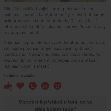
Milevští hasiči loď zajistili proti pohybu a kolem
instalovali sorpční hady, které měly zachytit případný
únik provozních látek do přehrady. O situaci hasiči
informovali také Státní plavební správu, Povodí Vltavy
a vodoprávní úřad.
Nakonec se podařilo loď vyzvednout pomocí norných
stěn ještě před samotným nasazením potápěčů.
„Nedošlo ani k žádnému úniku provozních látek. Po
vyzvednutí lodi jsme z ní odčerpali vodu a předali ji
majiteli,“
doplnila Matějů.
Hodnocení článku
4
Chceš mít přehled o tom, co se
děje kolem tebe?