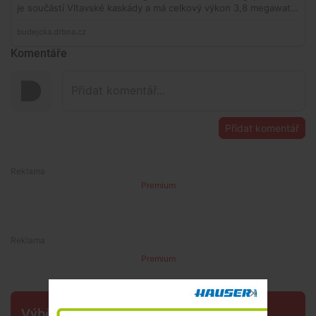
Komentáře
Přidat komentář
Premium
Premium
Výběr šéfredaktora