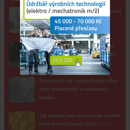
Lipno poprvé hostí evropský šampionát
jachtařů. Závodníci bojují hlavně s
počasím
Šelma na jihu Čech? Záběry mohou
zachycovat kočku, policie hlášení dál
prověřuje
Sto mrtvých ryb v centru Budějc. Úhyn
mohl způsobit déšť a nedostatek
kyslíku
Tak detailně jsme Slunce ještě neviděli.
Nové snímky přinesly průlomový objev