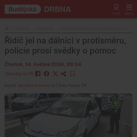
Zprávy
Doprava
Řidič jel na dálnici v protisměru, poli
Řidič jel na dálnici v protisměru,
policie prosí svědky o pomoc
Čtvrtek, 14. května 2026, 09:34
Diskutuj na FB
Autoři
Veronika Kotmanová
| Foto
Policie ČR