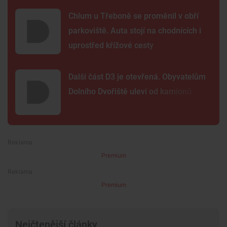
Chlum u Třeboně se proměnil v obří
parkoviště. Auta stojí na chodnících i
uprostřed křížové cesty
Další část D3 je otevřená. Obyvatelům
Dolního Dvořiště uleví od kamionů
Premium
Premium
Nejčtenější články