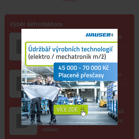
Výběr šéfredaktora
Další rána pro Dynamo. Klub zřejmě
zruší béčko, pro dva týmy nemá hráče
Lidé opět spatřili černou kočkovitou
šelmu, tentokrát na Českobudějovicku
Rybníky vysychají před očima. Rybáři
omezují krmení a přesouvají ryby ve
velkém