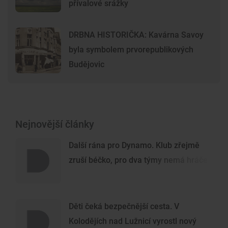
přívalové srážky
DRBNA HISTORIČKA: Kavárna Savoy
byla symbolem prvorepublikových
Budějovic
Nejnovější články
Další rána pro Dynamo. Klub zřejmě
zruší béčko, pro dva týmy nemá hráče
Děti čeká bezpečnější cesta. V
Kolodějích nad Lužnicí vyrostl nový