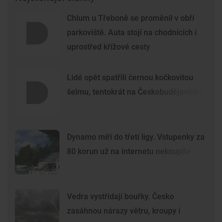
Chlum u Třeboně se proměnil v obří
parkoviště. Auta stojí na chodnících i
uprostřed křížové cesty
Lidé opět spatřili černou kočkovitou
šelmu, tentokrát na Českobudějovicku
Dynamo míří do třetí ligy. Vstupenky za
80 korun už na internetu nekoupíte
Vedra vystřídají bouřky. Česko
zasáhnou nárazy větru, kroupy i