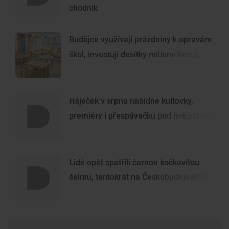
chodník
Budějce využívají prázdniny k opravám
škol, investují desítky milionů korun
Háječek v srpnu nabídne kultovky,
premiéry i přespávačku pod hvězdami
Lidé opět spatřili černou kočkovitou
šelmu, tentokrát na Českobudějovicku