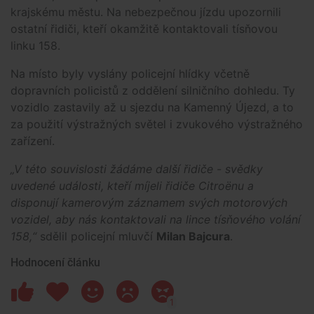
krajskému městu. Na nebezpečnou jízdu upozornili
ostatní řidiči, kteří okamžitě kontaktovali tísňovou
linku 158.
Na místo byly vyslány policejní hlídky včetně
dopravních policistů z oddělení silničního dohledu. Ty
vozidlo zastavily až u sjezdu na Kamenný Újezd, a to
za použití výstražných světel i zvukového výstražného
zařízení.
„V této souvislosti žádáme další řidiče - svědky
uvedené události, kteří míjeli řidiče Citroënu a
disponují kamerovým záznamem svých motorových
vozidel, aby nás kontaktovali na lince tísňového volání
158,“
sdělil policejní mluvčí
Milan Bajcura
.
Hodnocení článku
1