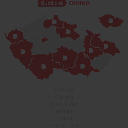
Soukromí
O Drbně
Etický kodex
Kontakt
Inzerce
Práce v Drbně