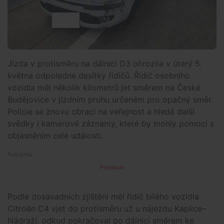
Jízda v protisměru na dálnici D3 ohrozila v úterý 5.
května odpoledne desítky řidičů. Řidič osobního
vozidla měl několik kilometrů jet směrem na České
Budějovice v jízdním pruhu určeném pro opačný směr.
Policie se znovu obrací na veřejnost a hledá další
svědky i kamerové záznamy, které by mohly pomoci s
objasněním celé události.
Premium
Podle dosavadních zjištění měl řidič bílého vozidla
Citroën C4 vjet do protisměru už u nájezdu Kaplice–
Nádraží, odkud pokračoval po dálnici směrem ke