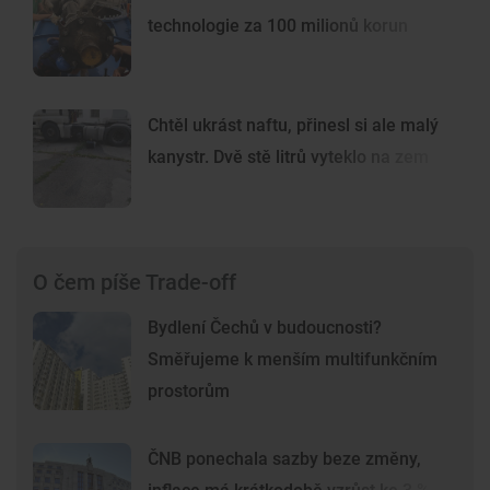
technologie za 100 milionů korun
Chtěl ukrást naftu, přinesl si ale malý
kanystr. Dvě stě litrů vyteklo na zem
O čem píše Trade-off
Bydlení Čechů v budoucnosti?
Směřujeme k menším multifunkčním
prostorům
ČNB ponechala sazby beze změny,