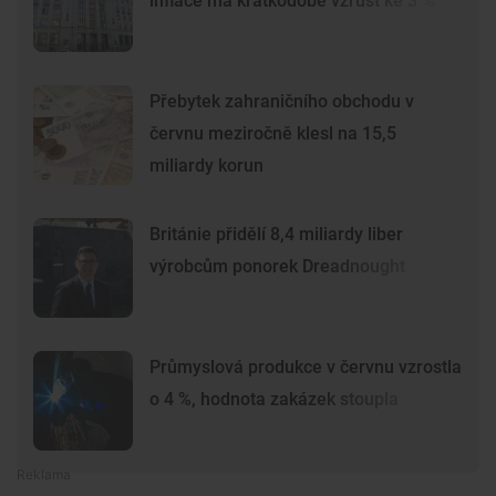
inflace má krátkodobě vzrůst ke 3 %
Přebytek zahraničního obchodu v
červnu meziročně klesl na 15,5
miliardy korun
Británie přidělí 8,4 miliardy liber
výrobcům ponorek Dreadnought
Průmyslová produkce v červnu vzrostla
o 4 %, hodnota zakázek stoupla