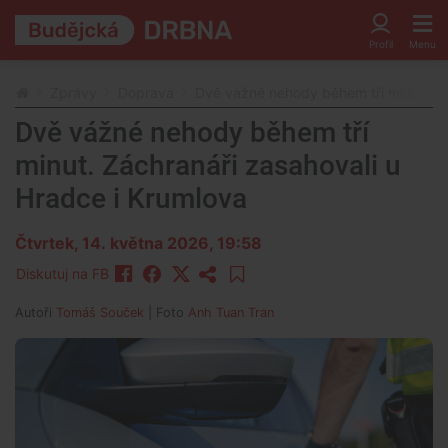
Zprávy
Doprava
Dvě vážné nehody během tří minut. Zá
Dvě vážné nehody během tří
minut. Záchranáři zasahovali u
Hradce i Krumlova
Čtvrtek, 14. května 2026, 19:58
Diskutuj na FB
Autoři
Tomáš Souček
| Foto
Anh Tuan Tran