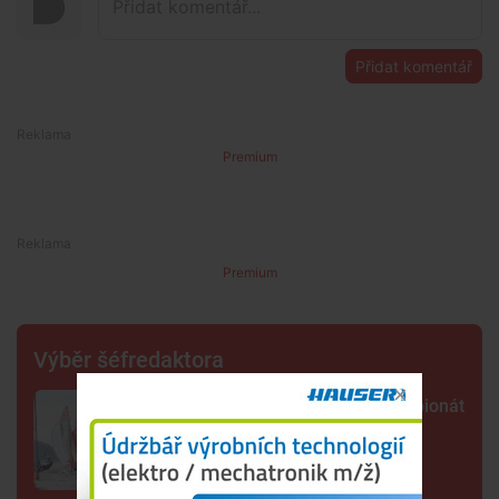
Přidat komentář
Premium
Premium
Výběr šéfredaktora
Lipno poprvé hostí evropský šampionát
jachtařů. Závodníci bojují hlavně s
počasím