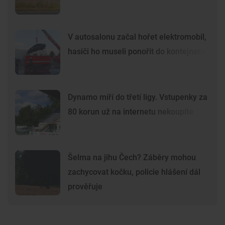
V autosalonu začal hořet elektromobil,
hasiči ho museli ponořit do kontejneru
Dynamo míří do třetí ligy. Vstupenky za
80 korun už na internetu nekoupíte
Šelma na jihu Čech? Záběry mohou
zachycovat kočku, policie hlášení dál
prověřuje