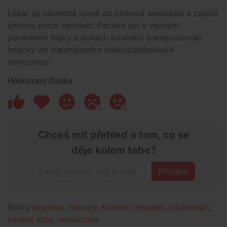
Lékař jej následně uvedl do celkové anestezie a zajistil
umělou plicní ventilaci. Pacient byl s vážným
poraněním hlavy a dolních končetin transportován
letecky do traumacentra českobudějovické
nemocnice.
Hodnocení článku
1
1
Chceš mít přehled o tom, co se
děje kolem tebe?
Přihlásit
Štítky
doprava
,
nehody
,
Krumlov
,
Hradec
,
záchranáři
,
osobní auta
,
nemocnice