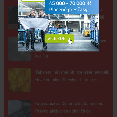
Šelma na jihu Čech? Záběry mohou
zachycovat kočku, policie hlášení dál
prověřuje
Sto mrtvých ryb v centru Budějc. Úhyn
mohl způsobit déšť a nedostatek
kyslíku
Tak detailně jsme Slunce ještě neviděli.
Nové snímky přinesly průlomový objev
Kraj nabízí za Dynamo 32,55 milionu.
Převod akcií chce dokončit co