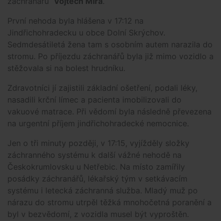
záchranářů
Vojtěch Míra
.
První nehoda byla hlášena v 17:12 na
Jindřichohradecku u obce Dolní Skrýchov.
Sedmdesátiletá žena tam s osobním autem narazila do
stromu. Po příjezdu záchranářů byla již mimo vozidlo a
stěžovala si na bolest hrudníku.
Zdravotníci jí zajistili základní ošetření, podali léky,
nasadili krční límec a pacienta imobilizovali do
vakuové matrace. Při vědomí byla následně převezena
na urgentní příjem jindřichohradecké nemocnice.
Jen o tři minuty později, v 17:15, vyjížděly složky
záchranného systému k další vážné nehodě na
Českokrumlovsku u Netřebic. Na místo zamířily
posádky záchranářů, lékařský tým v setkávacím
systému i letecká záchranná služba. Mladý muž po
nárazu do stromu utrpěl těžká mnohočetná poranění a
byl v bezvědomí, z vozidla musel být vyproštěn.