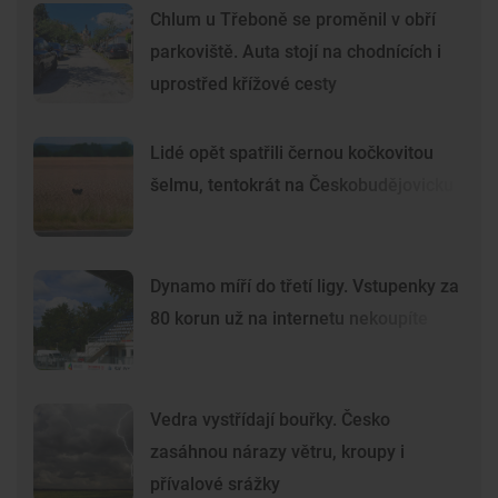
Chlum u Třeboně se proměnil v obří
parkoviště. Auta stojí na chodnících i
uprostřed křížové cesty
Lidé opět spatřili černou kočkovitou
šelmu, tentokrát na Českobudějovicku
Dynamo míří do třetí ligy. Vstupenky za
80 korun už na internetu nekoupíte
Vedra vystřídají bouřky. Česko
zasáhnou nárazy větru, kroupy i
přívalové srážky