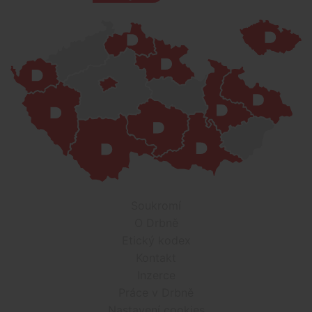
Soukromí
O Drbně
Etický kodex
Kontakt
Inzerce
Práce v Drbně
Nastavení cookies