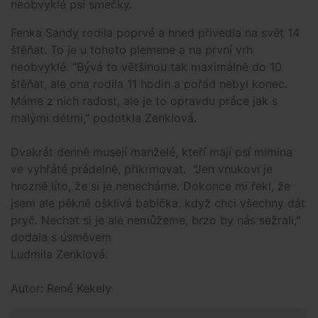
neobvyklé psí smečky.
Fenka Sandy rodila poprvé a hned přivedla na svět 14
štěňat. To je u tohoto plemene a na první vrh
neobvyklé. "Bývá to většinou tak maximálně do 10
štěňat, ale ona rodila 11 hodin a pořád nebyl konec.
Máme z nich radost, ale je to opravdu práce jak s
malými dětmi," podotkla Zenklová.
Dvakrát denně musejí manželé, kteří mají psí mimina
ve vyhřáté prádelně, přikrmovat. "Jen vnukovi je
hrozně líto, že si je nenecháme. Dokonce mi řekl, že
jsem ale pěkně ošklivá babička, když chci všechny dát
pryč. Nechat si je ale nemůžeme, brzo by nás sežrali,"
dodala s úsměvem
Ludmila Zenklová.
Autor: René Kekely