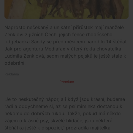
Naprosto nečekaný a unikátní přírůstek mají manželé
Zenklovi z jižních Čech, jejich fence rhodéského
ridgebacka Sandy se před měsícem narodilo 14 štěňat.
Jak pro agenturu Mediafax v úterý řekla chovatelka
Ludmila Zenklová, sedm malých pejsků je ještě stále k
odebrání.
Premium
"Je to neskutečný nápor, a i když jsou krásní, budeme
rádi a oddychneme si, až se psí miminka dostanou k
někomu do dobrých rukou. Takže, pokud má někdo
zájem o krásné psy, skvělé hlídače, jsou některá
štěňátka ještě k dispozici," prozradila majitelka