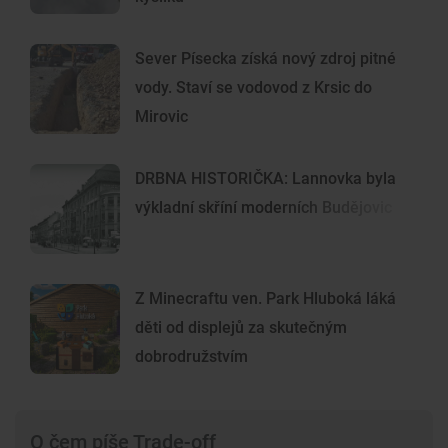
Sever Písecka získá nový zdroj pitné
vody. Staví se vodovod z Krsic do
Mirovic
DRBNA HISTORIČKA: Lannovka byla
výkladní skříní moderních Budějovic
Z Minecraftu ven. Park Hluboká láká
děti od displejů za skutečným
dobrodružstvím
O čem píše Trade-off