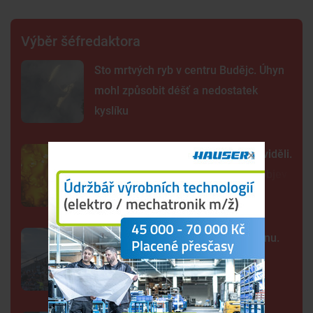
Výběr šéfredaktora
Sto mrtvých ryb v centru Budějc. Úhyn
mohl způsobit déšť a nedostatek
kyslíku
Tak detailně jsme Slunce ještě neviděli.
Nové snímky přinesly průlomový objev
Kraj nabízí za Dynamo 32,55 milionu.
Převod akcií chce dokončit co
nejrychleji