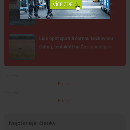
Další rána pro Dynamo. Klub zřejmě
zruší béčko, pro dva týmy nemá hráče
Lidé opět spatřili černou kočkovitou
šelmu, tentokrát na Českobudějovicku
Premium
Premium
Nejčtenější články