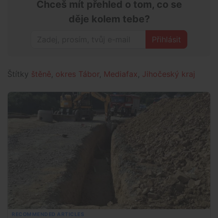
Chceš mít přehled o tom, co se
děje kolem tebe?
Přihlásit
Štítky
štěně
,
okres Tábor
,
Mediafax
,
Jihočeský kraj