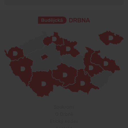
Soukromí
O Drbně
Etický kodex