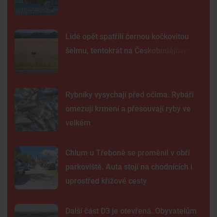
Lidé opět spatřili černou kočkovitou
šelmu, tentokrát na Českobudějovicku
Rybníky vysychají před očima. Rybáři
omezují krmení a přesouvají ryby ve
velkém
Chlum u Třeboně se proměnil v obří
parkoviště. Auta stojí na chodnících i
uprostřed křížové cesty
Další část D3 je otevřená. Obyvatelům