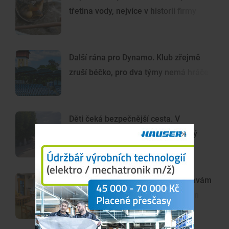
třetina vody, nejvíce v historii firmy
Další rána pro Dynamo. Klub zřejmě
zruší béčko, pro dva týmy nemá hráče
Děti čeká bezpečnější cesta. V
Kolodějích nad Lužnicí vyrostl nový
chodník
Budějce využívají prázdniny k opravám
škol, investují desítky milionů korun