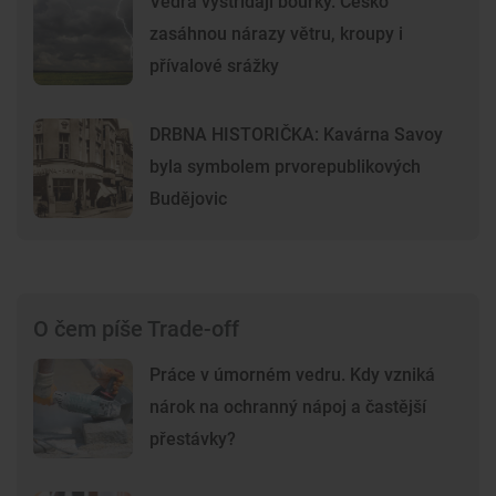
Vedra vystřídají bouřky. Česko
zasáhnou nárazy větru, kroupy i
přívalové srážky
DRBNA HISTORIČKA: Kavárna Savoy
byla symbolem prvorepublikových
Budějovic
O čem píše Trade-off
Práce v úmorném vedru. Kdy vzniká
nárok na ochranný nápoj a častější
přestávky?