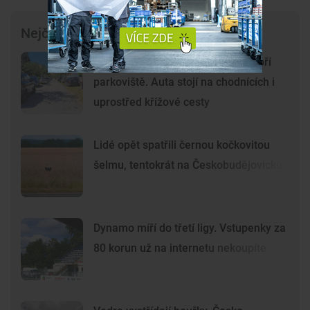
Nejčtenější články
Chlum u Třeboně se proměnil v obří
parkoviště. Auta stojí na chodnících i
uprostřed křížové cesty
Lidé opět spatřili černou kočkovitou
šelmu, tentokrát na Českobudějovicku
Dynamo míří do třetí ligy. Vstupenky za
80 korun už na internetu nekoupíte