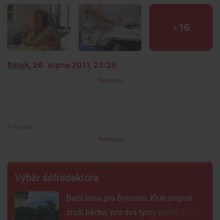
+
16
Pátek, 26. srpna 2011, 23:25
Premium
Premium
Výběr šéfredaktora
Další rána pro Dynamo. Klub zřejmě
zruší béčko, pro dva týmy nemá hráče