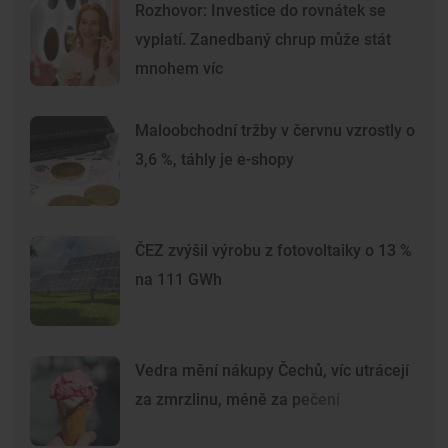
Rozhovor: Investice do rovnátek se
vyplatí. Zanedbaný chrup může stát
mnohem víc
Maloobchodní tržby v červnu vzrostly o
3,6 %, táhly je e-shopy
ČEZ zvýšil výrobu z fotovoltaiky o 13 %
na 111 GWh
Vedra mění nákupy Čechů, víc utrácejí
za zmrzlinu, méně za pečení