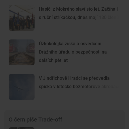
Hasiči z Mokrého slaví sto let. Začínali
s ruční stříkačkou, dnes mají 130 členů
Úzkokolejka získala osvědčení
Drážního úřadu o bezpečnosti na
dalších pět let
V Jindřichově Hradci se předvedla
špička v letecké bezmotorové akrobacii
O čem píše Trade-off