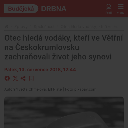
Zprávy
Společnost
Otec hledá vodáky, kteří ve Větřní 
Otec hledá vodáky, kteří ve Větřní
na Českokrumlovsku
zachraňovali život jeho synovi
Pátek, 13. července 2018, 12:44
Autoři
Yvetta Chmelová, Ell Plate
| Foto
pixabay.com