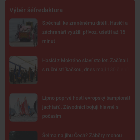
Výběr šéfredaktora
Spěchali ke zraněnému dítěti. Hasiči a
záchranáři využili přívoz, ušetří až 15
minut
Hasiči z Mokrého slaví sto let. Začínali
s ruční stříkačkou, dnes mají 130 členů
Lipno poprvé hostí evropský šampionát
jachtařů. Závodníci bojují hlavně s
počasím
Šelma na jihu Čech? Záběry mohou