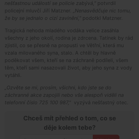
nešťastnou událostí se policie zabývá,"
potvrdil
policejní mluvčí Jiří Matzner.
„Nenasvědčuje nic tomu,
že by se jednalo o cizí zavinění,"
podotkl Matzner.
Tragická nehoda mladého vodáka velice zasáhla
všechny z jeho okolí, rodina je zdrcena. Tatínek by rád
zjistil, co se přesně na propusti ve Větřní, která mu
vzala milovaného syna, stalo. A chtěl by hlavně
poděkovat všem, kteří se na záchraně podíleli, všem
těm, kteří sami nasazovali život, aby jeho syna z vody
vytáhli.
„Ozvěte se mi, prosím, všichni, kdo jste se do
záchranné akce zapojili nebo vše alespoň viděli na
telefonní číslo 725 100 987,"
vyzývá nešťastný otec.
Chceš mít přehled o tom, co se
děje kolem tebe?