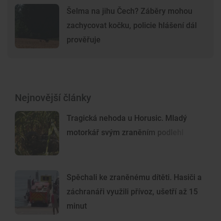
Šelma na jihu Čech? Záběry mohou
zachycovat kočku, policie hlášení dál
prověřuje
Nejnovější články
Tragická nehoda u Horusic. Mladý
motorkář svým zraněním podlehl
Spěchali ke zraněnému dítěti. Hasiči a
záchranáři využili přívoz, ušetří až 15
minut