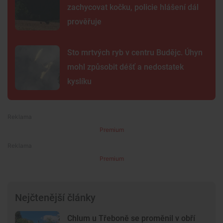
zachycovat kočku, policie hlášení dál
prověřuje
Sto mrtvých ryb v centru Budějc. Úhyn
mohl způsobit déšť a nedostatek
kyslíku
Premium
Premium
Nejčtenější články
Chlum u Třeboně se proměnil v obří