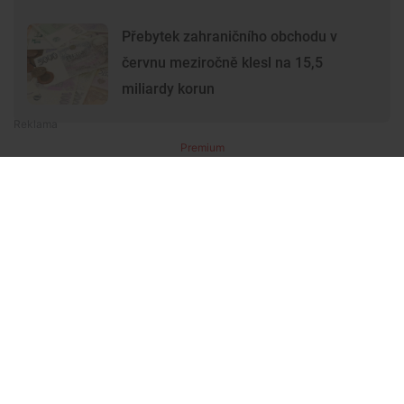
Přebytek zahraničního obchodu v
červnu meziročně klesl na 15,5
miliardy korun
Premium
Premium
Další články
Další komerční články