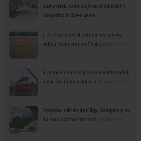
parkoviště. Auta stojí na chodnících i
uprostřed křížové cesty
Lidé opět spatřili černou kočkovitou
šelmu, tentokrát na Českobudějovicku
V autosalonu začal hořet elektromobil,
hasiči ho museli ponořit do kontejneru
Dynamo míří do třetí ligy. Vstupenky za
80 korun už na internetu nekoupíte