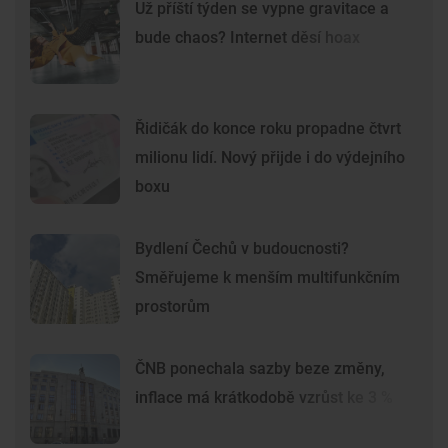
Už příští týden se vypne gravitace a
bude chaos? Internet děsí hoax
Řidičák do konce roku propadne čtvrt
milionu lidí. Nový přijde i do výdejního
boxu
Bydlení Čechů v budoucnosti?
Směřujeme k menším multifunkčním
prostorům
ČNB ponechala sazby beze změny,
inflace má krátkodobě vzrůst ke 3 %