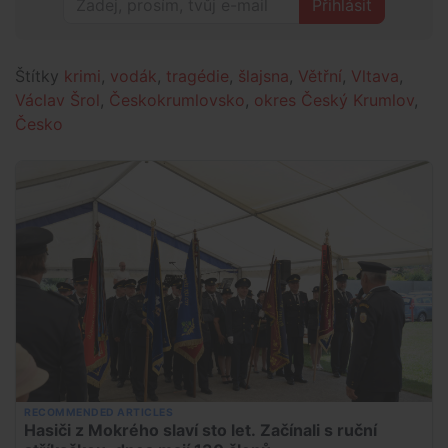
Přihlásit
Štítky
krimi
,
vodák
,
tragédie
,
šlajsna
,
Větřní
,
Vltava
,
Václav Šrol
,
Českokrumlovsko
,
okres Český Krumlov
,
Česko