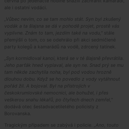
června po jedenácté hodině snažili zachránit kamarádi,
ale i ostatní vodáci.
„Vůbec nevím, co se tam mohlo stát. Syn byl zkušený
vodák a ta šlajsna se dá v pohodě projet, prostě vás
vyplivne. Znám to tam, jezdím také na vodu,"
stále
přemýšlí o tom, co se odehrálo při akci sedmičlené
party kolegů a kamarádů na vodě, zdrcený tatínek.
„Syn kormidloval kanoi, která se v té šlajsně převrátila.
Jeho parťák hned vyplaval, ale syn ne. Snad prý se mu
tam někde zachytila noha, byl pod vodou hrozně
dlouhou dobu. Když se ho povedlo z vody vytáhnout
pořád žil. A bojoval. Byl na přístrojích v
českokrumlovské nemocnici, ale bohužel, i přes
veškerou snahu lékařů, po čtyřech dnech zemřel,"
dodává otec šestadvacetiletého policisty z
Borovanska.
Tragickým případem se zabývá i policie.
„Ano, touto