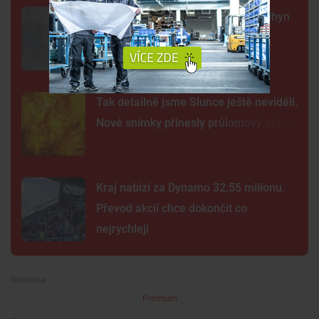
Sto mrtvých ryb v centru Budějc. Úhyn
mohl způsobit déšť a nedostatek
kyslíku
Tak detailně jsme Slunce ještě neviděli.
Nové snímky přinesly průlomový objev
Kraj nabízí za Dynamo 32,55 milionu.
Převod akcií chce dokončit co
nejrychleji
Premium