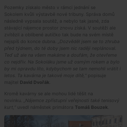
Pozemky získalo město v rámci jednání se
Sokolem kvůli výstavbě nové tribuny. Správa domů
následně vypsala soutěž, a nebylo tak jasné, zda
stávající nájemce prostor znovu získá. V soutěži ale
zvítězil a oblíbené autíčko tak bude na svém místě
nejspíš do konce dubna.
„Dozvěděl jsem se to zhruba
před týdnem, do té doby jsem nic raději neplánoval.
Teď už ale na všem makáme a doufám, že otevřeme
co nejdřív. Na Sokoláku jsme už osmým rokem a bylo
by mi opravdu líto, kdybychom se tam nemohli vrátit i
letos. Ta kavárna je takové moje dítě,“
popisuje
majitel
David Dvořák
.
Kromě kavárny se ale mohou lidé těšit na
novinku.
„Nájemce zpřístupní veřejnosti také tenisový
kurt,“
uvedl náměstek primátora
Tomáš Bouzek
.