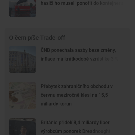
hasiči ho museli ponořit do kontejneru
O čem píše Trade-off
ČNB ponechala sazby beze změny,
inflace má krátkodobě vzrůst ke 3 %
Přebytek zahraničního obchodu v
červnu meziročně klesl na 15,5
miliardy korun
Británie přidělí 8,4 miliardy liber
výrobcům ponorek Dreadnought