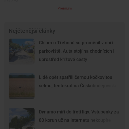
Premium
Nejčtenější články
Chlum u Třeboně se proměnil v obří
parkoviště. Auta stojí na chodnících i
uprostřed křížové cesty
Lidé opět spatřili černou kočkovitou
šelmu, tentokrát na Českobudějovicku
Dynamo míří do třetí ligy. Vstupenky za
80 korun už na internetu nekoupíte