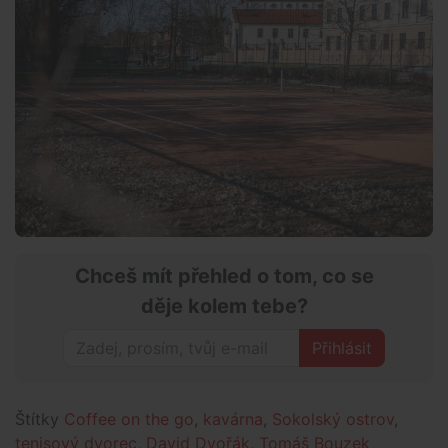
Chceš mít přehled o tom, co se
děje kolem tebe?
Přihlásit
Štítky
Coffee on the go
,
kavárna
,
Sokolský ostrov
,
tenisový dvorec
,
David Dvořák
,
Tomáš Bouzek