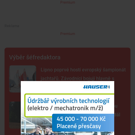
Premium
Premium
Výběr šéfredaktora
Lipno poprvé hostí evropský šampionát
jachtařů. Závodníci bojují hlavně s
počasím
Šelma na jihu Čech? Záběry mohou
zachycovat kočku, policie hlášení dál
prověřuje