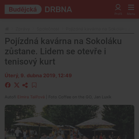
Zprávy
Společnost
Pojízdná kavárna na Sokoláku zůstan
Pojízdná kavárna na Sokoláku
zůstane. Lidem se otevře i
tenisový kurt
Úterý, 9. dubna 2019, 12:49
Autoři
Elmira Talířová
| Foto
Coffee on the GO, Jan Luxík