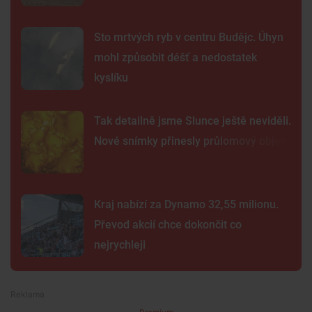
Sto mrtvých ryb v centru Budějc. Úhyn
mohl způsobit déšť a nedostatek
kyslíku
Tak detailně jsme Slunce ještě neviděli.
Nové snímky přinesly průlomový objev
Kraj nabízí za Dynamo 32,55 milionu.
Převod akcií chce dokončit co
nejrychleji