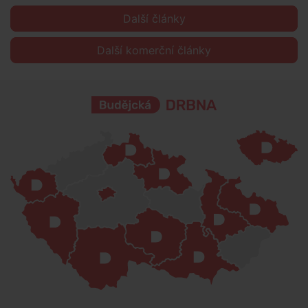
Další články
Další komerční články