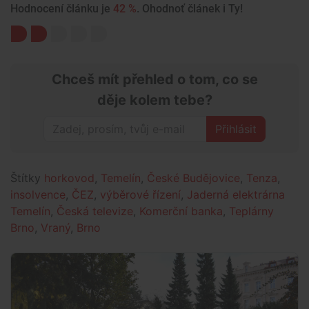
Hodnocení článku je
42 %
. Ohodnoť článek i Ty!
Chceš mít přehled o tom, co se
děje kolem tebe?
Přihlásit
Štítky
horkovod
,
Temelín
,
České Budějovice
,
Tenza
,
insolvence
,
ČEZ
,
výběrové řízení
,
Jaderná elektrárna
Temelín
,
Česká televize
,
Komerční banka
,
Teplárny
Brno
,
Vraný
,
Brno