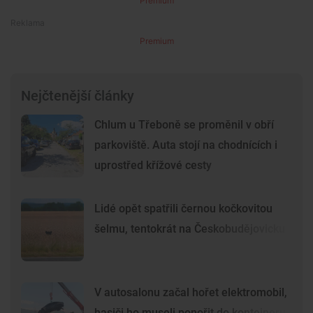
Premium
Premium
Nejčtenější články
Chlum u Třeboně se proměnil v obří
parkoviště. Auta stojí na chodnících i
uprostřed křížové cesty
Lidé opět spatřili černou kočkovitou
šelmu, tentokrát na Českobudějovicku
V autosalonu začal hořet elektromobil,
hasiči ho museli ponořit do kontejneru