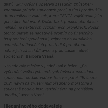
dluhů.
„Mimořádná opatření zásadním způsobem
zpomalila průběh stavebních prací, a tím i prodloužila
dobu realizace zakázek, které TENZA zajišťovala jako
generální dodavatel. Došlo tak k posunu platebních
milníků na některých významných projektech. Posun
těchto plateb se negativně promítl do finančního
hospodaření společnosti, zejména do aktuálního
nedostatku finančních prostředků pro úhradu
některých závazků,“
uvedla před časem mluvčí
společnosti
Barbora Vraná
.
Následovaly měsíce vyjednávání a řešení.
„Po
vyčerpání veškerých možných řešení konsolidace
společnosti podalo vedení Tenzy v pátek 19. února
2021 návrh na zrušení mimořádného moratoria a
současně podalo insolvenční návrh na prohlášení
úpadku,“
uvedla Vraná.
Hledání nového dodavatele