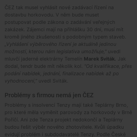
ČEZ tak musel vyhlásit nové zadávací řízení na
dostavbu horkovodu. V něm bude muset
postupovat podle zákona o zadávání veřejných
zakázek. Zájemci mají na přihlášku 30 dní, musí mít
kromě jiného zkušenosti s podobným typem staveb.
„Vyhlášení výběrového řízení je aktuálně jedinou
možností, kterou nám legislativa umožňuje,"
uvedl
mluvčí jaderné elektrárny Temelín
Marek Sviták
.
Jak
dodal, tendr bude mít několik kol.
"Od kvalifikace, přes
podání nabídek, jednání, finalizace nabídek až po
vyhodnocení,"
uvedl Sviták.
Problémy s firmou nemá jen ČEZ
Problémy s insolvencí Tenzy mají také Teplárny Brno,
pro které měla vyměnit parovody za horkovody v Brně
Poříčí. Ani zde Tenza projekt nedokončí a Teplárny
budou řešit výběr nového zhotovitele. Kvůli úpadku
evidují problém i subdodavatelé Tenzy. Podle České