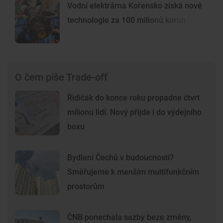
Vodní elektrárna Kořensko získá nové
technologie za 100 milionů korun
O čem píše Trade-off
Řidičák do konce roku propadne čtvrt
milionu lidí. Nový přijde i do výdejního
boxu
Bydlení Čechů v budoucnosti?
Směřujeme k menším multifunkčním
prostorům
ČNB ponechala sazby beze změny,