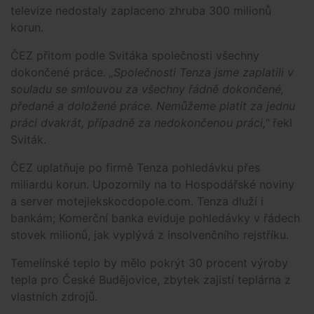
televize nedostaly zaplaceno zhruba 300 milionů
korun.
ČEZ přitom podle Svitáka společnosti všechny
dokončené práce.
„Společnosti Tenza jsme zaplatili v
souladu se smlouvou za všechny řádně dokončené,
předané a doložené práce. Nemůžeme platit za jednu
práci dvakrát, případně za nedokončenou práci,"
řekl
Sviták.
ČEZ uplatňuje po firmě Tenza pohledávku přes
miliardu korun. Upozornily na to Hospodářské noviny
a server motejlekskocdopole.com. Tenza dluží i
bankám; Komerční banka eviduje pohledávky v řádech
stovek milionů, jak vyplývá z insolvenčního rejstříku.
Temelínské teplo by mělo pokrýt 30 procent výroby
tepla pro České Budějovice, zbytek zajistí teplárna z
vlastních zdrojů.