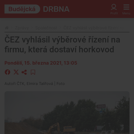
Zprávy
Společnost
ČEZ vyhlásil výběrové řízení na fir
ČEZ vyhlásil výběrové řízení na
firmu, která dostaví horkovod
Pondělí, 15. března 2021, 13:05
Autoři
ČTK, Elmira Talířová
| Foto