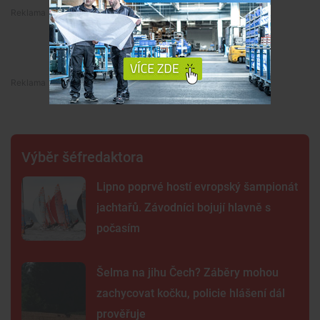
Premium
Premium
Výběr šéfredaktora
Lipno poprvé hostí evropský šampionát
jachtařů. Závodníci bojují hlavně s
počasím
Šelma na jihu Čech? Záběry mohou
zachycovat kočku, policie hlášení dál
prověřuje