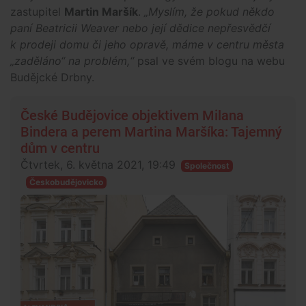
zastupitel
Martin Maršík
.
„Myslím, že pokud někdo
paní Beatricii Weaver nebo její dědice nepřesvědčí
k prodeji domu či jeho opravě, máme v centru města
„zaděláno“ na problém,“
psal ve svém blogu na webu
Budějcké Drbny.
České Budějovice objektivem Milana
Bindera a perem Martina Maršíka: Tajemný
dům v centru
Čtvrtek, 6. května 2021, 19:49
Společnost
Českobudějovicko