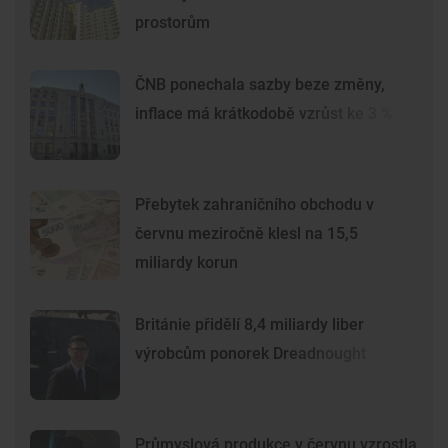
prostorům
ČNB ponechala sazby beze změny,
inflace má krátkodobě vzrůst ke 3 %
Přebytek zahraničního obchodu v
červnu meziročně klesl na 15,5
miliardy korun
Británie přidělí 8,4 miliardy liber
výrobcům ponorek Dreadnought
Průmyslová produkce v červnu vzrostla