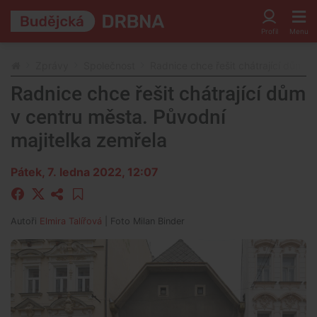
Zprávy
Společnost
Radnice chce řešit chátrající dům v
Radnice chce řešit chátrající dům
v centru města. Původní
majitelka zemřela
Pátek, 7. ledna 2022, 12:07
Autoři
Elmira Talířová
| Foto
Milan Binder