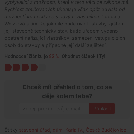
vyplývající z možností, které v této věci ze zákona má.
Rychlost zmiňovaných úkonů je však opět odvislá od
možností komunikace s novým vlastníkem,"
dodala
Welzlová s tím, že jakmile bude uvnitř stavby zjištěn
její stavebně technický stav, bude úřadem vydáno
opatření nařizující vlastníkovi zamezení vstupu cizích
osob do stavby a případně její další zajištění.
Hodnocení článku je
82 %
. Ohodnoť článek i Ty!
Chceš mít přehled o tom, co se
děje kolem tebe?
Přihlásit
Štítky
stavební úřad
,
dům
,
Karla IV.
,
České Budějovice
,