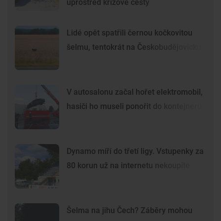
uprostřed křížové cesty
Lidé opět spatřili černou kočkovitou
šelmu, tentokrát na Českobudějovicku
V autosalonu začal hořet elektromobil,
hasiči ho museli ponořit do kontejneru
Dynamo míří do třetí ligy. Vstupenky za
80 korun už na internetu nekoupíte
Šelma na jihu Čech? Záběry mohou