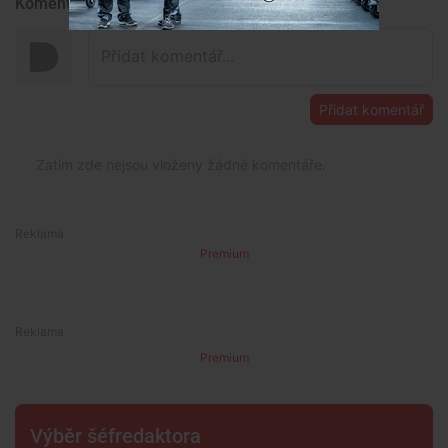
Komentáře
Přidat komentář
Zatím zde nejsou vloženy žádné komentáře.
Premium
Premium
Výběr šéfredaktora