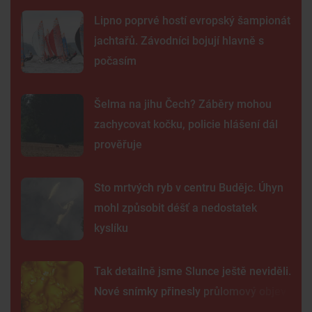
Lipno poprvé hostí evropský šampionát
jachtařů. Závodníci bojují hlavně s
počasím
Šelma na jihu Čech? Záběry mohou
zachycovat kočku, policie hlášení dál
prověřuje
Sto mrtvých ryb v centru Budějc. Úhyn
mohl způsobit déšť a nedostatek
kyslíku
Tak detailně jsme Slunce ještě neviděli.
Nové snímky přinesly průlomový objev