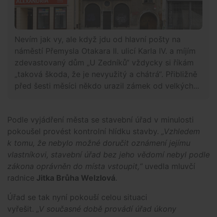
Nevím jak vy, ale když jdu od hlavní pošty na
náměstí Přemysla Otakara II. ulicí Karla IV. a míjím
zdevastovaný dům „U Zedníků“ vždycky si říkám
„taková škoda, že je nevyužitý a chátrá“. Přibližně
před šesti měsíci někdo urazil zámek od velkých...
Podle vyjádření města se stavební úřad v minulosti
pokoušel provést kontrolní hlídku stavby.
„Vzhledem
k tomu, že nebylo možné doručit oznámení jejímu
vlastníkovi, stavební úřad bez jeho vědomí nebyl podle
zákona oprávněn do místa vstoupit,“
uvedla mluvčí
radnice
Jitka Brůha Welzlová
.
Úřad se tak nyní pokouší celou situaci
vyřešit.
„V současné době provádí úřad úkony