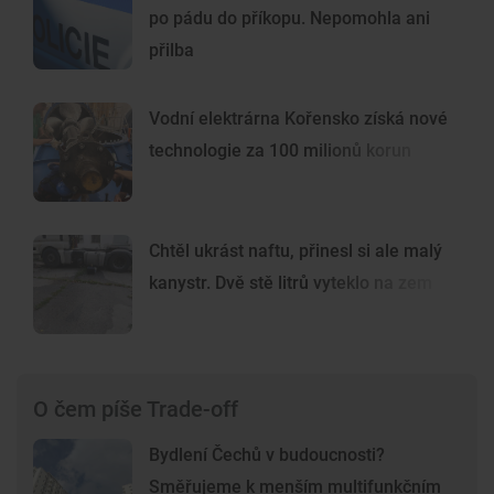
po pádu do příkopu. Nepomohla ani
přilba
Vodní elektrárna Kořensko získá nové
technologie za 100 milionů korun
Chtěl ukrást naftu, přinesl si ale malý
kanystr. Dvě stě litrů vyteklo na zem
O čem píše Trade-off
Bydlení Čechů v budoucnosti?
Směřujeme k menším multifunkčním