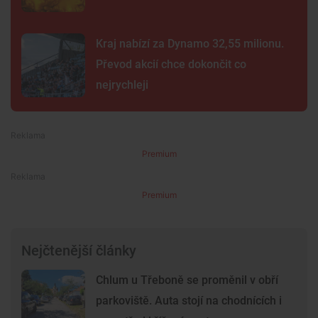
Kraj nabízí za Dynamo 32,55 milionu.
Převod akcií chce dokončit co
nejrychleji
Premium
Premium
Nejčtenější články
Chlum u Třeboně se proměnil v obří
parkoviště. Auta stojí na chodnících i