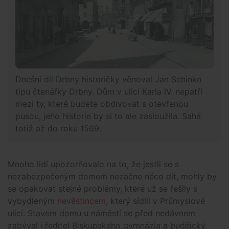
Dnešní díl Drbny historičky věnoval Jan Schinko
tipu čtenářky Drbny. Dům v ulici Karla IV. nepatří
mezi ty, které budete obdivovat s otevřenou
pusou, jeho historie by si to ale zasloužila. Sahá
totiž až do roku 1569.
Mnoho lidí upozorňovalo na to, že jestli se s
nezabezpečeným domem nezačne něco dít, mohly by
se opakovat stejné problémy, které už se řešily s
vybydleným
nevěstincem
, který sídlil v Průmyslové
ulici. Stavem domu u náměstí se před nedávnem
zabýval i ředitel Biskupského gymnázia a budějcký