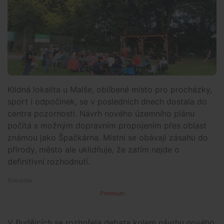
Klidná lokalita u Malše, oblíbené místo pro procházky,
sport i odpočinek, se v posledních dnech dostala do
centra pozornosti. Návrh nového územního plánu
počítá s možným dopravním propojením přes oblast
známou jako Špačkárna. Místní se obávají zásahu do
přírody, město ale uklidňuje, že zatím nejde o
definitivní rozhodnutí.
Premium
V Budějcích se rozhořela debata kolem návrhu nového