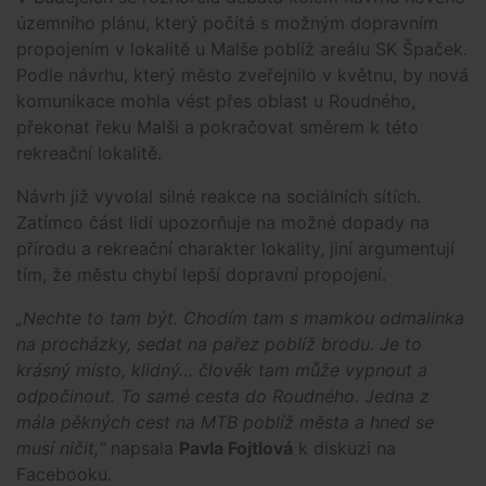
územního plánu, který počítá s možným dopravním
propojením v lokalitě u Malše poblíž areálu SK Špaček.
Podle návrhu, který město zveřejnilo v květnu, by nová
komunikace mohla vést přes oblast u Roudného,
překonat řeku Malši a pokračovat směrem k této
rekreační lokalitě.
Návrh již vyvolal silné reakce na sociálních sítích.
Zatímco část lidí upozorňuje na možné dopady na
přírodu a rekreační charakter lokality, jiní argumentují
tím, že městu chybí lepší dopravní propojení.
„Nechte to tam být. Chodím tam s mamkou odmalinka
na procházky, sedat na pařez poblíž brodu. Je to
krásný místo, klidný… člověk tam může vypnout a
odpočinout. To samé cesta do Roudného. Jedna z
mála pěkných cest na MTB poblíž města a hned se
musí ničit,“
napsala
Pavla Fojtlová
k diskuzi na
Facebooku.