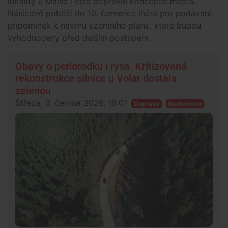
lokality u Malše i celé dopravní koncepce města.
Následně poběží do 10. července lhůta pro podávání
připomínek k návrhu územního plánu, které budou
vyhodnoceny před dalším postupem.
Obavy o perlorodku i rysa. Kritizovaná
rekonstrukce silnice u Volar dostala
zelenou
Středa, 3. června 2026, 18:01
Doprava
Společnost