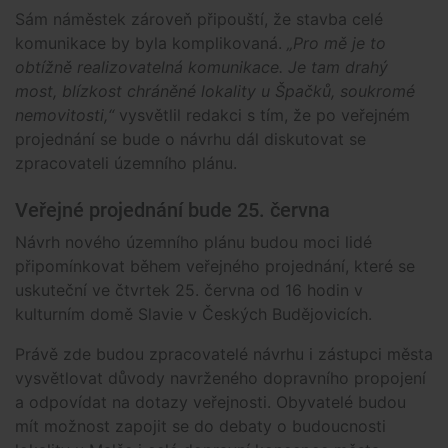
Sám náměstek zároveň připouští, že stavba celé
komunikace by byla komplikovaná.
„Pro mě je to
obtížně realizovatelná komunikace. Je tam drahý
most, blízkost chráněné lokality u Špačků, soukromé
nemovitosti,“
vysvětlil redakci s tím, že po veřejném
projednání se bude o návrhu dál diskutovat se
zpracovateli územního plánu.
Veřejné projednání bude 25. června
Návrh nového územního plánu budou moci lidé
připomínkovat během veřejného projednání, které se
uskuteční ve čtvrtek 25. června od 16 hodin v
kulturním domě Slavie v Českých Budějovicích.
Právě zde budou zpracovatelé návrhu i zástupci města
vysvětlovat důvody navrženého dopravního propojení
a odpovídat na dotazy veřejnosti. Obyvatelé budou
mít možnost zapojit se do debaty o budoucnosti