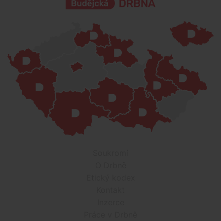
Soukromí
O Drbně
Etický kodex
Kontakt
Inzerce
Práce v Drbně