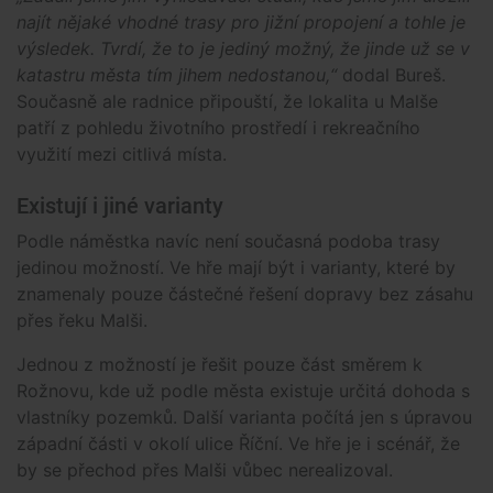
najít nějaké vhodné trasy pro jižní propojení a tohle je
výsledek. Tvrdí, že to je jediný možný, že jinde už se v
katastru města tím jihem nedostanou,“
dodal Bureš.
Současně ale radnice připouští, že lokalita u Malše
patří z pohledu životního prostředí i rekreačního
využití mezi citlivá místa.
Existují i jiné varianty
Podle náměstka navíc není současná podoba trasy
jedinou možností. Ve hře mají být i varianty, které by
znamenaly pouze částečné řešení dopravy bez zásahu
přes řeku Malši.
Jednou z možností je řešit pouze část směrem k
Rožnovu, kde už podle města existuje určitá dohoda s
vlastníky pozemků. Další varianta počítá jen s úpravou
západní části v okolí ulice Říční. Ve hře je i scénář, že
by se přechod přes Malši vůbec nerealizoval.