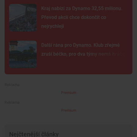
Kraj nabízí za Dynamo 32,55 milionu.
Převod akcií chce dokončit co
nejrychleji
Další rána pro Dynamo. Klub zřejmě
zruší béčko, pro dva týmy nemá hráče
Premium
Premium
Nejčtenější články