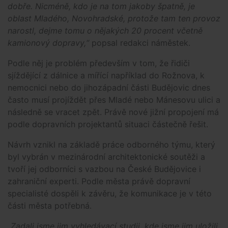
dobře. Nicméně, kdo je na tom jakoby špatně, je
oblast Mladého, Novohradské, protože tam ten provoz
narostl, dejme tomu o nějakých 20 procent včetně
kamionový dopravy,“
popsal redakci náměstek.
Podle něj je problém především v tom, že řidiči
sjíždějící z dálnice a mířící například do Rožnova, k
nemocnici nebo do jihozápadní části Budějovic dnes
často musí projíždět přes Mladé nebo Mánesovu ulici a
následně se vracet zpět. Právě nové jižní propojení má
podle dopravních projektantů situaci částečně řešit.
Návrh vznikl na základě práce odborného týmu, který
byl vybrán v mezinárodní architektonické soutěži a
tvoří jej odborníci s vazbou na České Budějovice i
zahraniční experti. Podle města právě dopravní
specialisté dospěli k závěru, že komunikace je v této
části města potřebná.
„Zadali jsme jim vyhledávací studii, kde jsme jim uložili