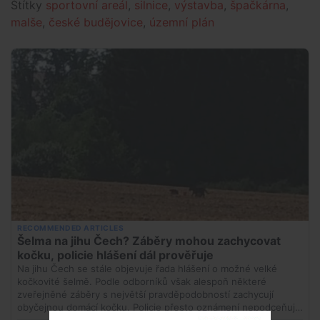
Štítky
sportovní areál
,
silnice
,
výstavba
,
špačkárna
,
malše
,
české budějovice
,
územní plán