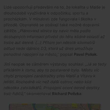
Lidé upozorňují především na to, že lokalita u Malše je
dlouhodobě využívána k odpočinku, sportu a
procházkám. V minulosti zde fungovala i školka v
přírodě. Obyvatelé se obávají také možné dopravní
zátěže.
„Plánovaná silnice by navíc měla podle
dostupných informací přivést do této klidné oblasti až
tisíce aut denně. (…) Přitom jen několik kilometrů
odtud vede dálnice D3, která už dnes umožňuje
pohodlné napojení na město,“
popsal
Pavel Poliak
.
Jiní naopak se záměrem výstavby souhlasí.
„Já se tedy
přikláním k tomu, aby to postavené bylo. Městu víc
chybí propojení zanádražky přes Malši a Vltavu k
letišti. Rozhodně víc než další ostrov, nebo klid
několika zahrádkářů. Propojení ocení denně desítky
tisíc řidičů,“
okomentoval
Richard Polívka
.