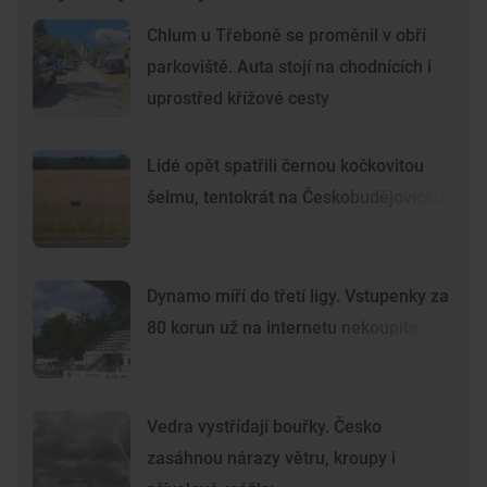
Chlum u Třeboně se proměnil v obří
parkoviště. Auta stojí na chodnících i
uprostřed křížové cesty
Lidé opět spatřili černou kočkovitou
šelmu, tentokrát na Českobudějovicku
Dynamo míří do třetí ligy. Vstupenky za
80 korun už na internetu nekoupíte
Vedra vystřídají bouřky. Česko
zasáhnou nárazy větru, kroupy i