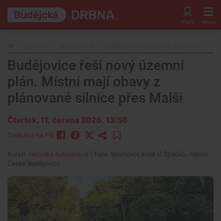
Zprávy
Společnost
Budějovice řeší nový územní plán. Mí
Budějovice řeší nový územní
plán. Místní mají obavy z
plánované silnice přes Malši
Čtvrtek, 11. června 2026, 13:56
Diskutuj na FB
Autoři
Veronika Kotmanová
| Foto
Sportovní areál U Špačků, město
České Budějovice