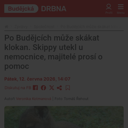
Zprávy
Společnost
Po Budějcích může skákat klokan. S
Po Budějcích může skákat
klokan. Skippy utekl u
nemocnice, majitelé prosí o
pomoc
Pátek, 12. června 2026, 14:07
Diskutuj na FB
Autoři
Veronika Kotmanová
| Foto
Tomáš Řehout