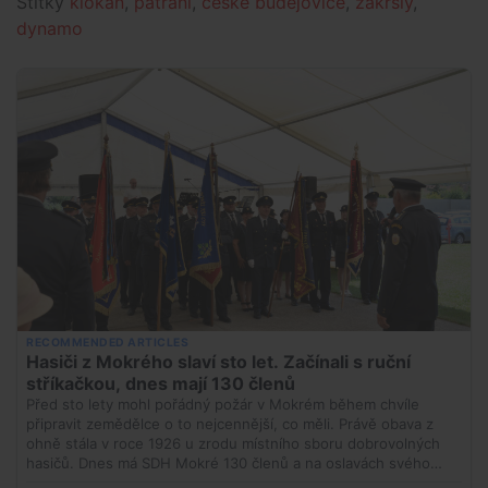
Štítky
klokan
,
pátrání
,
české budějovice
,
zakrslý
,
dynamo