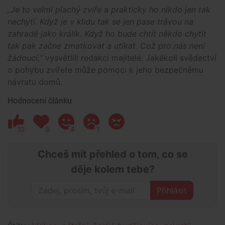
„Je to velmi plachý zvíře a prakticky ho nikdo jen tak
nechytí. Když je v klidu tak se jen pase trávou na
zahradě jako králík. Když ho bude chtít někdo chytit
tak pak začne zmatkovat a utíkat. Což pro nás není
žádoucí,“
vysvětlili redakci majitelé. Jakékoli svědectví
o pohybu zvířete může pomoci k jeho bezpečnému
návratu domů.
Hodnocení článku
10
3
4
1
Chceš mít přehled o tom, co se
děje kolem tebe?
Přihlásit