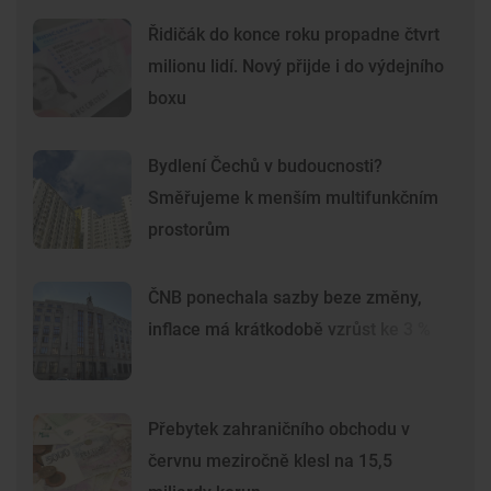
Řidičák do konce roku propadne čtvrt
milionu lidí. Nový přijde i do výdejního
boxu
Bydlení Čechů v budoucnosti?
Směřujeme k menším multifunkčním
prostorům
ČNB ponechala sazby beze změny,
inflace má krátkodobě vzrůst ke 3 %
Přebytek zahraničního obchodu v
červnu meziročně klesl na 15,5