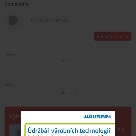
Komentáře
Přidat komentář
Premium
Premium
Výběr šéfredaktora
Spěchali ke zraněnému dítěti. Hasiči a