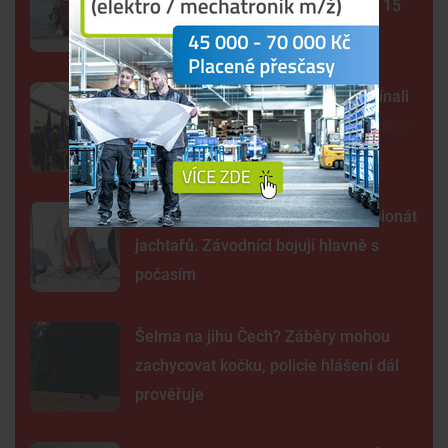
záchranáři využili přívoz, ušetří až 15
minut
Hasiči z Mokrého slaví sto let. Začínali
s ruční stříkačkou, dnes mají 130 členů
Lipno poprvé hostí evropský šampionát
jachtařů. Závodníci bojují hlavně s
počasím
Šelma na jihu Čech? Záběry mohou
zachycovat kočku, policie hlášení dál
prověřuje