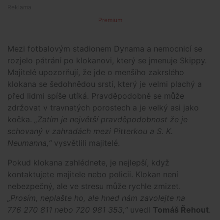
Premium
Mezi fotbalovým stadionem Dynama a nemocnicí se
rozjelo pátrání po klokanovi, který se jmenuje Skippy.
Majitelé upozorňují, že jde o menšího zakrslého
klokana se šedohnědou srstí, který je velmi plachý a
před lidmi spíše utíká. Pravděpodobně se může
zdržovat v travnatých porostech a je velký asi jako
kočka.
„Zatím je největší pravděpodobnost že je
schovaný v zahradách mezi Pitterkou a S. K.
Neumanna,“
vysvětlili majitelé.
Pokud klokana zahlédnete, je nejlepší, když
kontaktujete majitele nebo policii. Klokan není
nebezpečný, ale ve stresu může rychle zmizet.
„Prosím, neplašte ho, ale hned nám zavolejte na
776 270 811 nebo 720 981 353,“
uvedl
Tomáš Řehout
.