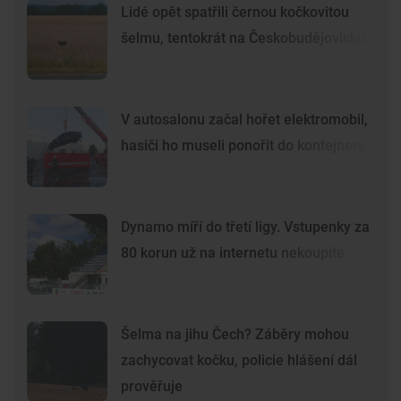
Lidé opět spatřili černou kočkovitou
šelmu, tentokrát na Českobudějovicku
V autosalonu začal hořet elektromobil,
hasiči ho museli ponořit do kontejneru
Dynamo míří do třetí ligy. Vstupenky za
80 korun už na internetu nekoupíte
Šelma na jihu Čech? Záběry mohou
zachycovat kočku, policie hlášení dál
prověřuje