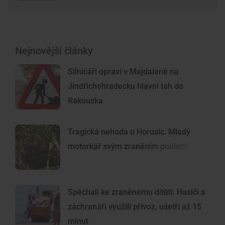
Nejnovější články
Silničáři opraví v Majdaleně na
Jindřichohradecku hlavní tah do
Rakouska
Tragická nehoda u Horusic. Mladý
motorkář svým zraněním podlehl
Spěchali ke zraněnému dítěti. Hasiči a
záchranáři využili přívoz, ušetří až 15
minut