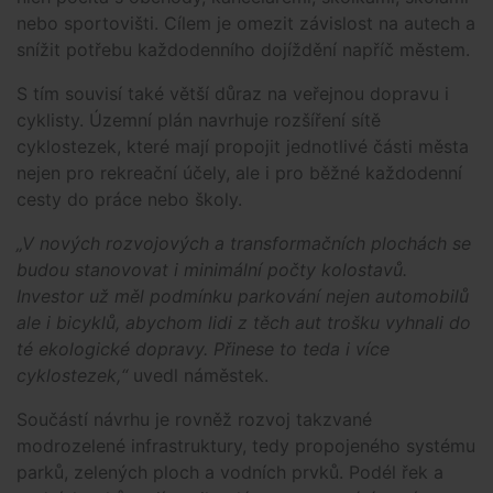
nebo sportovišti. Cílem je omezit závislost na autech a
snížit potřebu každodenního dojíždění napříč městem.
S tím souvisí také větší důraz na veřejnou dopravu i
cyklisty. Územní plán navrhuje rozšíření sítě
cyklostezek, které mají propojit jednotlivé části města
nejen pro rekreační účely, ale i pro běžné každodenní
cesty do práce nebo školy.
„V nových rozvojových a transformačních plochách se
budou stanovovat i minimální počty kolostavů.
Investor už měl podmínku parkování nejen automobilů
ale i bicyklů, abychom lidi z těch aut trošku vyhnali do
té ekologické dopravy. Přinese to teda i více
cyklostezek,“
uvedl náměstek.
Součástí návrhu je rovněž rozvoj takzvané
modrozelené infrastruktury, tedy propojeného systému
parků, zelených ploch a vodních prvků. Podél řek a