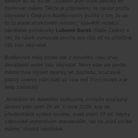
dalších 40 až 50 let.
„Územní plán bude desítky let
formovat město. Takže je připravený na nárůst počtu
obyvatel v Českých Budějovicích, počítá s tím, že se
to tu stane atraktivním místem,“
vysvětlil redakci
náměstek primátorky
Lubomír Bureš
(Naše Česko) s
tím, že návrh vymezuje plochy pro růst až na přibližně
135 tisíc obyvatel.
Budějovice měly podle dat z minulého roku přes
devadesát sedm tisíc obyvatel. Nový plán ale podle
města musí myslet desítky let dopředu. Současně
platný územní plán platí už více než čtvrt století a je
tedy zastaralý.
„Koukáme do dalekého budoucna, protože současný
územní plán platí 26 let. V roce 2028, kdy se
předpokládá vydání nového, bude platit 28 let. Kdyby
odpovídal jednotlivým standardům, tak ho ještě pořád
máme,“
doplnil náměstek.