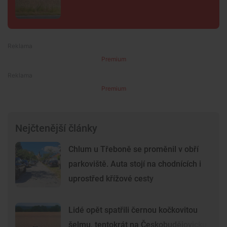
Premium
Premium
Nejčtenější články
Chlum u Třeboně se proměnil v obří
parkoviště. Auta stojí na chodnících i
uprostřed křížové cesty
Lidé opět spatřili černou kočkovitou
šelmu, tentokrát na Českobudějovicku