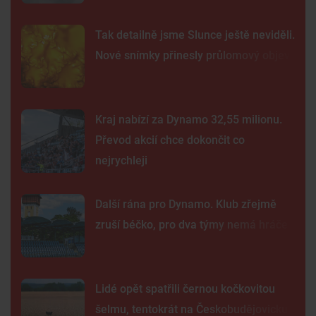
Tak detailně jsme Slunce ještě neviděli.
Nové snímky přinesly průlomový objev
Kraj nabízí za Dynamo 32,55 milionu.
Převod akcií chce dokončit co
nejrychleji
Další rána pro Dynamo. Klub zřejmě
zruší béčko, pro dva týmy nemá hráče
Lidé opět spatřili černou kočkovitou
šelmu, tentokrát na Českobudějovicku