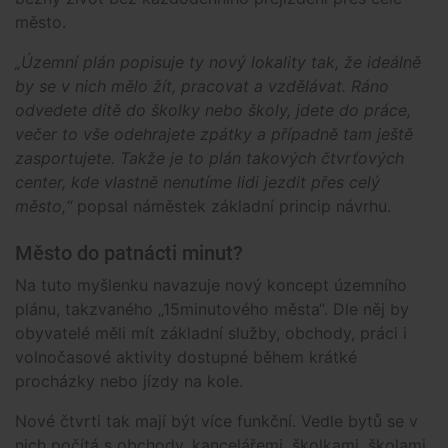
město.
„Územní plán popisuje ty nový lokality tak, že ideálně
by se v nich mělo žít, pracovat a vzdělávat. Ráno
odvedete dítě do školky nebo školy, jdete do práce,
večer to vše odehrajete zpátky a případně tam ještě
zasportujete. Takže je to plán takových čtvrťových
center, kde vlastně nenutíme lidi jezdit přes celý
město,“
popsal náměstek základní princip návrhu.
Město do patnácti minut?
Na tuto myšlenku navazuje nový koncept územního
plánu, takzvaného „15minutového města“. Dle něj by
obyvatelé měli mít základní služby, obchody, práci i
volnočasové aktivity dostupné během krátké
procházky nebo jízdy na kole.
Nové čtvrti tak mají být více funkční. Vedle bytů se v
nich počítá s obchody, kancelářemi, školkami, školami