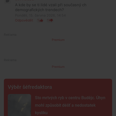
A kde by se ti lidé vzali při současný ch
demografických trendech?
Pondělí, 15. června 2026, 14:54
Odpovědět
1
1
Premium
Premium
Výběr šéfredaktora
Sto mrtvých ryb v centru Budějc. Úhyn
mohl způsobit déšť a nedostatek
kyslíku