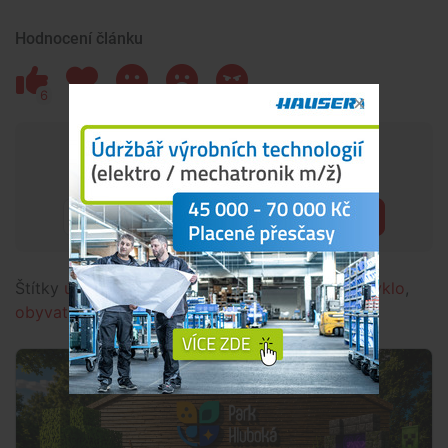
Hodnocení článku
6
1
1
2
19
Chceš mít přehled o tom, co se
děje kolem tebe?
Přihlásit
Štítky
územní plán
,
české budějovice
,
stavby
,
cyklo
,
obyvatelé