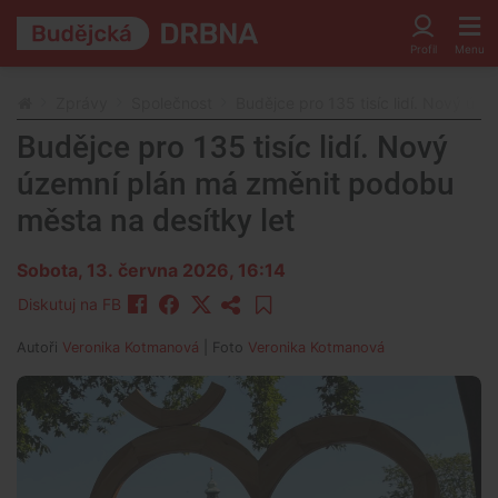
Zprávy
Společnost
Budějce pro 135 tisíc lidí. Nový úz
Budějce pro 135 tisíc lidí. Nový
územní plán má změnit podobu
města na desítky let
Sobota, 13. června 2026, 16:14
Diskutuj na FB
Autoři
Veronika Kotmanová
| Foto
Veronika Kotmanová