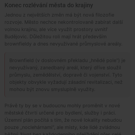
Konec rozlévání města do krajiny
Jednou z největších změn má být nová filozofie
rozvoje. Město nechce nekontrolovaně zabírat další
volnou krajinu, ale více využít prostory uvnitř
Budějovic. Důležitou roli mají hrát především
brownfieldy a dnes nevyužívané průmyslové areály.
Brownfield (v doslovném překladu „hnědé pole“) je
nevyužívaný, zanedbaný areál, který dříve sloužil
průmyslu, zemědělství, dopravě či vojenství. Tyto
objekty obvykle vyžadují zásadní revitalizaci, než
mohou být znovu smysluplně využity.
Právě ty by se v budoucnu mohly proměnit v nové
městské čtvrti určené pro bydlení, služby i práci.
Územní plán počítá s tím, že nové lokality nebudou
pouze „noclehárnami“, ale místy, kde lidé zvládnou
běžný život bez každodenního přejíždění přes celé