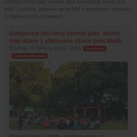
vodních toků mají vznikat lépe prostupná území pro
pěší i cyklisty, zároveň se počítá s omezením výstavby
v záplavových oblastech.
Budějovice řeší nový územní plán. Místní
mají obavy z plánované silnice přes Malši
Čtvrtek, 11. června 2026, 13:56
Společnost
Českobudějovicko
Klidná lokalita u Malše, oblíbené místo pro