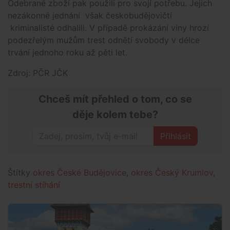
Odebrané zboží pak použili pro svojí potřebu. Jejich
nezákonné jednání však českobudějovičtí
kriminalisté odhalili. V případě prokázání viny hrozí
podezřelým mužům trest odnětí svobody v délce
trvání jednoho roku až pěti let.
Zdroj: PČR JČK
Chceš mít přehled o tom, co se
děje kolem tebe?
Přihlásit
Štítky
okres České Budějovice
,
okres Český Krumlov
,
trestní stíhání