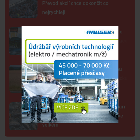
Převod akcií chce dokončit co
nejrychleji
Další rána pro Dynamo. Klub zřejmě
zruší béčko, pro dva týmy nemá hráče
Lidé opět spatřili černou kočkovitou
šelmu, tentokrát na Českobudějovicku
Rybníky vysychají před očima. Rybáři
omezují krmení a přesouvají ryby ve
velkém