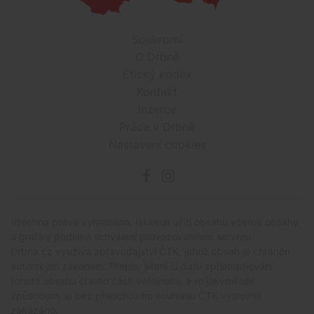
Soukromí
O Drbně
Etický kodex
Kontakt
Inzerce
Práce v Drbně
Nastavení cookies
Všechna práva vyhrazena, jakékoli užití obsahu včetné obsahu
a grafiky podléhá schválení provozovatelem serveru.
Drbna.cz využívá zpravodajství ČTK, jehož obsah je chráněn
autorským zákonem. Přepis, šíření či další zpřístupňování
tohoto obsahu či jeho částí veřejnosti, a to jakýmkoliv
způsobem, je bez předchozího souhlasu ČTK výslovně
zakázáno.