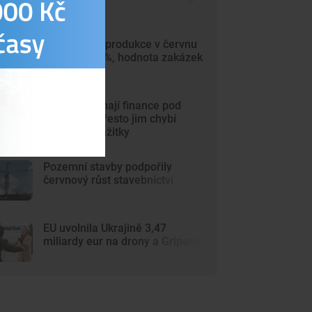
Průmyslová produkce v červnu
vzrostla o 4 %, hodnota zakázek
stoupla
Mladí Češi mají finance pod
kontrolou. Přesto jim chybí
peníze na zážitky
Pozemní stavby podpořily
červnový růst stavebnictví
EU uvolnila Ukrajině 3,47
miliardy eur na drony a Gripeny