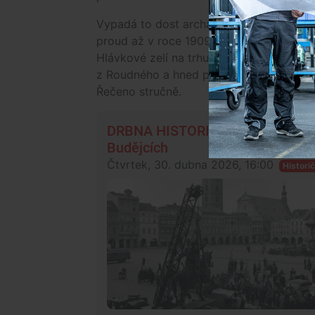
Vypadá to dost archaicky, ale to byl úpl
proud až v roce 1909. Většina ulic mimo 
Hlávkové zelí na trhu bylo většinou laci
z Roudného a hned prodával bez marže př
Řečeno stručně.
DRBNA HISTORIČKA: Od zákazů k m
Budějcích
Čtvrtek, 30. dubna 2026, 16:00
Histori