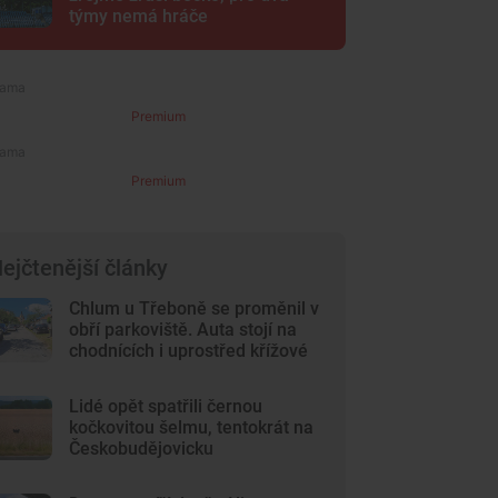
týmy nemá hráče
Premium
Premium
ejčtenější články
Chlum u Třeboně se proměnil v
obří parkoviště. Auta stojí na
chodnících i uprostřed křížové
cesty
Lidé opět spatřili černou
kočkovitou šelmu, tentokrát na
Českobudějovicku