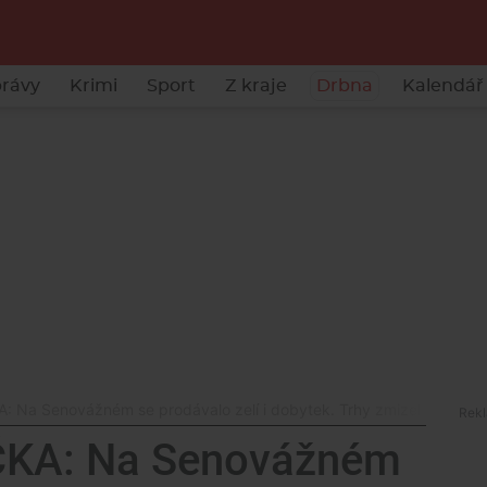
rávy
Krimi
Sport
Z kraje
Drbna
Kalendář 
Na Senovážném se prodávalo zelí i dobytek. Trhy zmizely až s p
KA: Na Senovážném