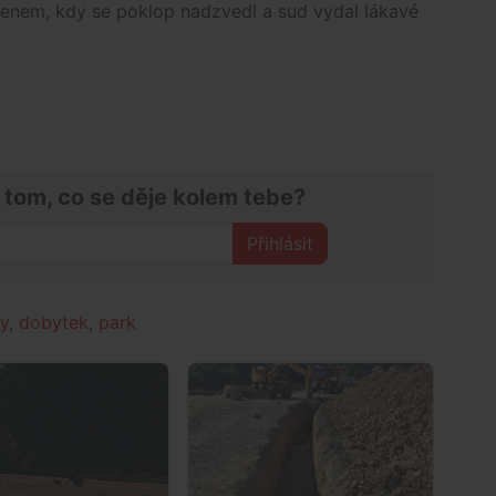
enem, kdy se poklop nadzvedl a sud vydal lákavé
 tom, co se děje kolem tebe?
Přihlásit
hy
,
dobytek
,
park