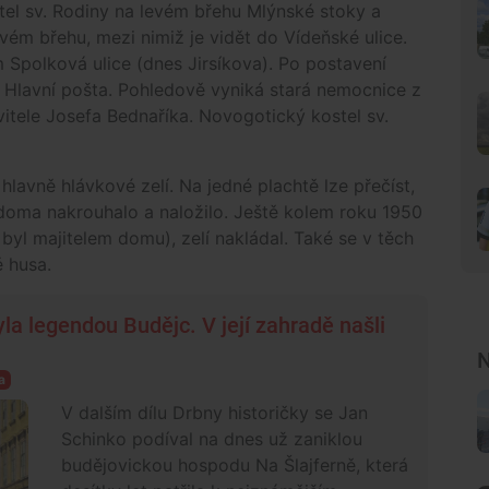
kostel sv. Rodiny na levém břehu Mlýnské stoky a
avém břehu, mezi nimiž je vidět do Vídeňské ulice.
 Spolková ulice (dnes Jirsíkova). Po postavení
 Hlavní pošta. Pohledově vyniká stará nemocnice z
itele Josefa Bednaříka. Novogotický kostel sv.
lavně hlávkové zelí. Na jedné plachtě lze přečíst,
, doma nakrouhalo a naložilo. Ještě kolem roku 1950
byl majitelem domu), zelí nakládal. Také se v těch
ě husa.
a legendou Budějc. V její zahradě našli
N
a
V dalším dílu Drbny historičky se Jan
Schinko podíval na dnes už zaniklou
budějovickou hospodu Na Šlajferně, která