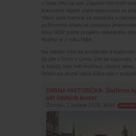
v čase trhu na zelí. Západní linii tvoří 
klasicistní objekt staré nemocnice na pr
Vlevo jede tramvaj ze zastávky s názvem
poštovního úřadu se zastávka jmenovala
roku 1829 podle projektu městského stav
Rodiny je z roku 1888.
Na zelném trhu se prodávalo a kupovalo h
že jde o firmu z Lince. Zelí se kupovalo
si každý, kdo měl možnost (dobrý sklep, 
letech po druhé válce šiškovala v posad
DRBNA HISTORIČKA: Šlajferna byl
pět lidských koster
Čtvrtek, 7. května 2026, 16:00
Historičk