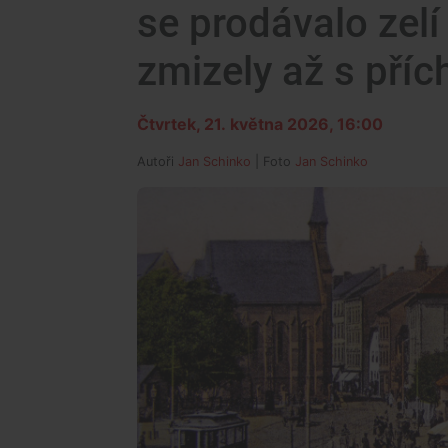
se prodávalo zelí
zmizely až s pří
Čtvrtek, 21. května 2026, 16:00
Autoři
Jan Schinko
| Foto
Jan Schinko