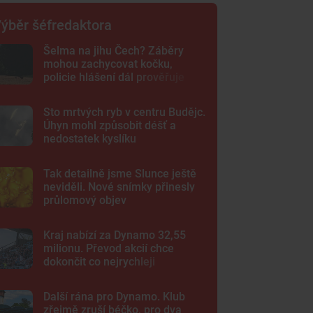
ýběr šéfredaktora
Šelma na jihu Čech? Záběry
mohou zachycovat kočku,
policie hlášení dál prověřuje
Sto mrtvých ryb v centru Budějc.
Úhyn mohl způsobit déšť a
nedostatek kyslíku
Tak detailně jsme Slunce ještě
neviděli. Nové snímky přinesly
průlomový objev
Kraj nabízí za Dynamo 32,55
milionu. Převod akcií chce
dokončit co nejrychleji
Další rána pro Dynamo. Klub
zřejmě zruší béčko, pro dva