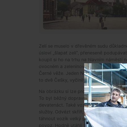
Zelí se muselo v dřevěném sudu důkladně
úsloví „šlapat zelí“, přeneseně podupávat 
koupil si ho na trhu na hlavním náměstí 
ovocném a zeleninovém trhu pod Černou 
Černé věže. Jeden Němec si koupil dvě h
to dvě Češky, vyčinily mu a přinutily ho, 
Na obrázku si lze prohlédnout různé druh
To byl běžný dopravní prostředek v době
devatenáct. Také vozík byl za c. k. mal
služby. Odvézt skříň, něco nábytku, plné
táhnout vozík velký pes. Vozily mléko z
povoz. Hodně utáhli voli.