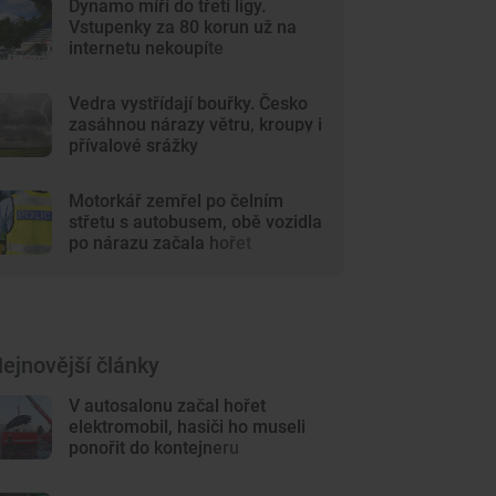
Dynamo míří do třetí ligy.
Vstupenky za 80 korun už na
internetu nekoupíte
Vedra vystřídají bouřky. Česko
zasáhnou nárazy větru, kroupy i
přívalové srážky
Motorkář zemřel po čelním
střetu s autobusem, obě vozidla
po nárazu začala hořet
ejnovější články
V autosalonu začal hořet
elektromobil, hasiči ho museli
ponořit do kontejneru