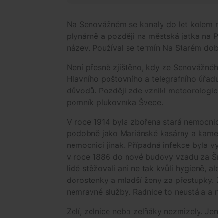
Na Senovážném se konaly do let kolem ro
plynárně a později na městská jatka na 
název. Používal se termín Na Starém dob
Není přesně zjištěno, kdy ze Senovážného
Hlavního poštovního a telegrafního úřadu.
důvodů. Později zde vznikl meteorologick
pomník plukovníka Švece.
V roce 1914 byla zbořena stará nemocnic
podobně jako Mariánské kasárny a kamer
nemocnici jinak. Případná infekce byla v
v roce 1886 do nové budovy vzadu za Šm
lidé stěžovali ani ne tak kvůli hygieně, 
dorostenky a mladší ženy za přestupky. 
nemravné služby. Radnice to neustála a 
Zelí, zelnice nebo zelňáky nezmizely. Jen