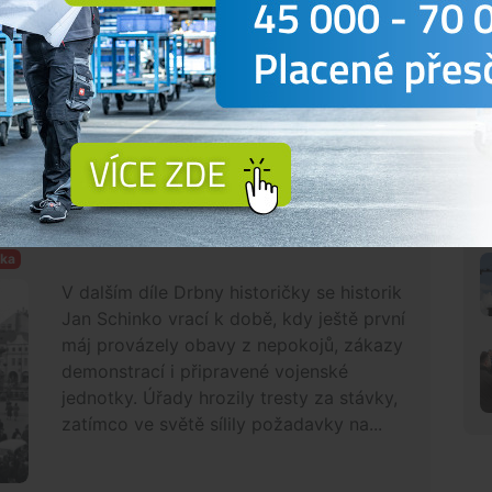
ně jiný čas. Např. městská elektrárna začala dodávat
centrum se začala dláždit až po roce 1924.
nější než v kamenném obchodě. Sedlák přijel s koňmi
ekupníka a obchodníka. Platil jen trhový poplatek.
anifestacím. Jak se rodil první máj v
čka
V dalším díle Drbny historičky se historik
Jan Schinko vrací k době, kdy ještě první
máj provázely obavy z nepokojů, zákazy
demonstrací i připravené vojenské
jednotky. Úřady hrozily tresty za stávky,
zatímco ve světě sílily požadavky na...