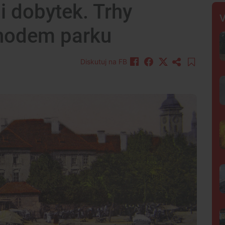
 i dobytek. Trhy
V
chodem parku
Diskutuj na FB