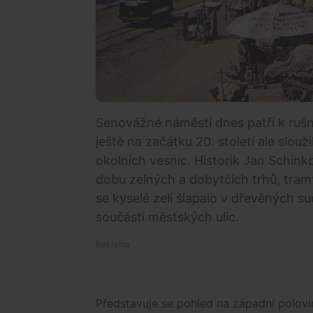
Senovážné náměstí dnes patří k ru
ještě na začátku 20. století ale slo
okolních vesnic. Historik Jan Schink
dobu zelných a dobytčích trhů, tramv
se kyselé zelí šlapalo v dřevěných 
součástí městských ulic.
Představuje se pohled na západní polov