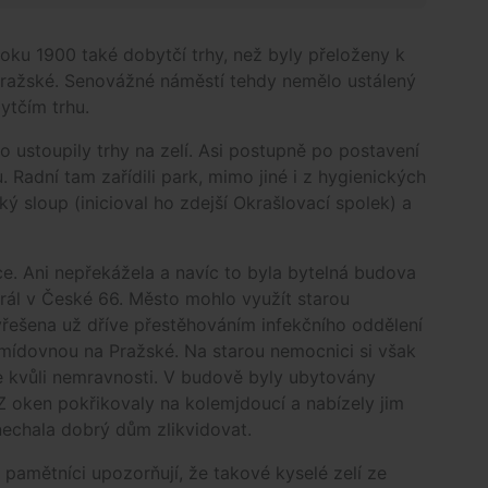
ku 1900 také dobytčí trhy, než byly přeloženy k
Pražské. Senovážné náměstí tehdy nemělo ustálený
ytčím trhu.
 ustoupily trhy na zelí. Asi postupně po postavení
 Radní tam zařídili park, mimo jiné i z hygienických
ý sloup (inicioval ho zdejší Okrašlovací spolek) a
e. Ani nepřekážela a navíc to byla bytelná budova
ál v České 66. Město mohlo využít starou
yřešena už dříve přestěhováním infekčního oddělení
ídovnou na Pražské. Na starou nemocnici si však
ale kvůli nemravnosti. V budově byly ubytovány
Z oken pokřikovaly na kolemjdoucí a nabízely jim
nechala dobrý dům zlikvidovat.
 pamětníci upozorňují, že takové kyselé zelí ze