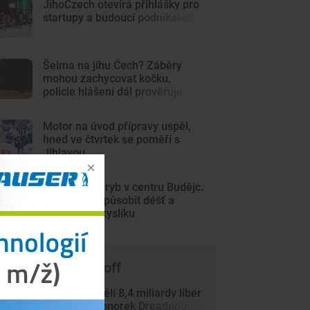
JihoCzech otevírá přihlášky pro
startupy a budoucí podnikatele
Šelma na jihu Čech? Záběry
mohou zachycovat kočku,
policie hlášení dál prověřuje
Motor na úvod přípravy uspěl,
hned ve čtvrtek se poměří s
Jihlavou
Sto mrtvých ryb v centru Budějc.
Úhyn mohl způsobit déšť a
nedostatek kyslíku
 čem píše Trade-off
Británie přidělí 8,4 miliardy liber
výrobcům ponorek Dreadnought