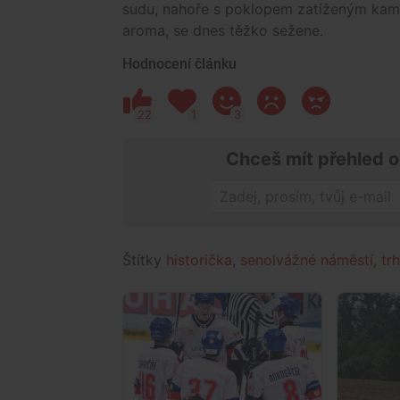
sudu, nahoře s poklopem zatíženým kam
aroma, se dnes těžko sežene.
Hodnocení článku
22
1
3
Chceš mít přehled o
Štítky
historička
,
senolvážné náměstí
,
tr