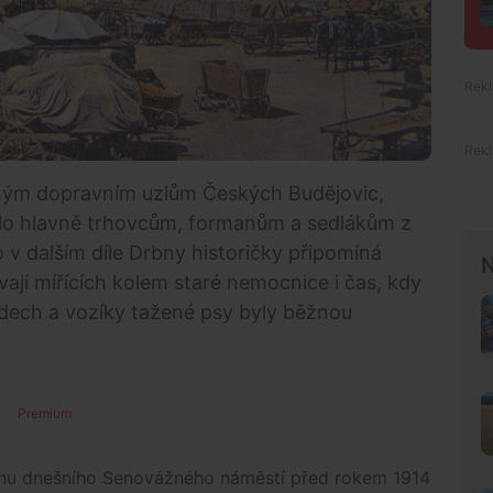
šným dopravním uzlům Českých Budějovic,
užilo hlavně trhovcům, formanům a sedlákům z
o v dalším díle Drbny historičky připomíná
N
ají mířících kolem staré nemocnice i čas, kdy
sudech a vozíky tažené psy byly běžnou
Premium
inu dnešního Senovážného náměstí před rokem 1914