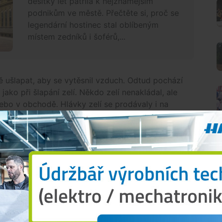
desítky let patřila k nejznámějším
podnikům ve městě. Přečtěte si, proč se
legendární hostinec stal oblíbeným
místem zedníků i šoférů,...
 ušlapat, aby se vytěsnil vzduch. Odtud pochází
jako při šlapání zelí. Někdo zelí nenakládal, ale
nebo v obchodě. Hlávky zelí se prodávaly i na
věží. Tradovala se příhoda se zelím právě zpod
lávky a nadával německy, že jsou špatné. Slyšely
aby se omluvil a dal 10 Kč na Matici školskou. Dal.
y a velikosti bednění vozíků, kár, dvoukoláků apod.
, kdy bylo ve městě asi pět automobilů a po válce
ý majetek. Kdo měl dvoukolák, mohl poskytovat
O
 pytle, prostě cokoli uvezl. Mlékařkám pomáhal
 okolních vesnic. Movitým majetkem byl kůň a