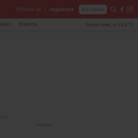
Přihlásit se
/
registrace
Bez reklam
Počasí dnes
23,8 °C
akcí
Inzerce
říchodem parku
Premium