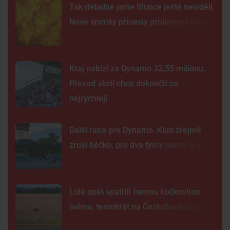
Tak detailně jsme Slunce ještě neviděli.
Nové snímky přinesly průlomový objev
Kraj nabízí za Dynamo 32,55 milionu.
Převod akcií chce dokončit co
nejrychleji
Další rána pro Dynamo. Klub zřejmě
zruší béčko, pro dva týmy nemá hráče
Lidé opět spatřili černou kočkovitou
šelmu, tentokrát na Českobudějovicku