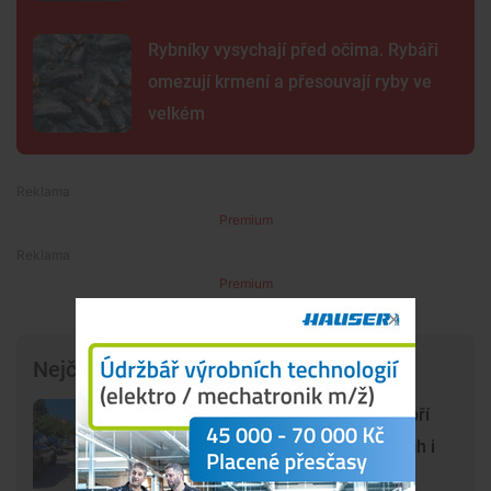
Rybníky vysychají před očima. Rybáři
omezují krmení a přesouvají ryby ve
velkém
Premium
Premium
Nejčtenější články
Chlum u Třeboně se proměnil v obří
parkoviště. Auta stojí na chodnících i
uprostřed křížové cesty