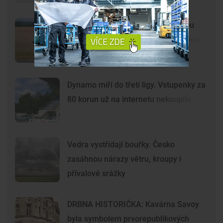
Lidé opět spatřili černou kočkovitou
šelmu, tentokrát na Českobudějovicku
Dynamo míří do třetí ligy. Vstupenky za
80 korun už na internetu nekoupíte
Vedra vystřídají bouřky. Česko
zasáhnou nárazy větru, kroupy i
přívalové srážky
DRBNA HISTORIČKA: Kavárna Savoy
byla symbolem prvorepublikových