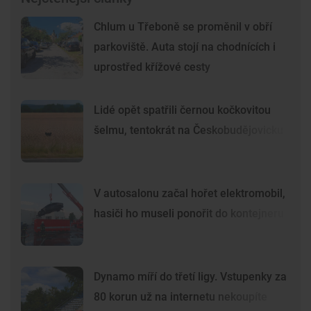
Chlum u Třeboně se proměnil v obří
parkoviště. Auta stojí na chodnících i
uprostřed křížové cesty
Lidé opět spatřili černou kočkovitou
šelmu, tentokrát na Českobudějovicku
V autosalonu začal hořet elektromobil,
hasiči ho museli ponořit do kontejneru
Dynamo míří do třetí ligy. Vstupenky za
80 korun už na internetu nekoupíte