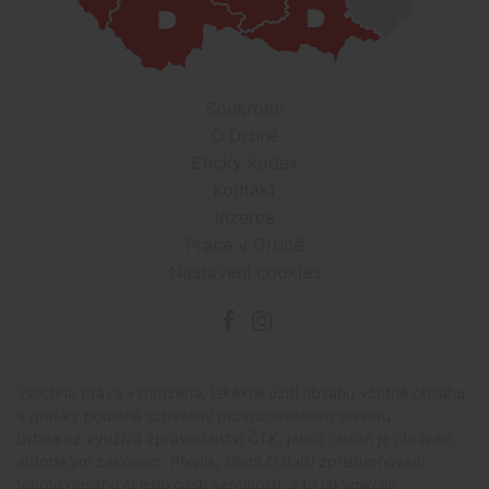
Soukromí
O Drbně
Etický kodex
Kontakt
Inzerce
Práce v Drbně
Nastavení cookies
Všechna práva vyhrazena, jakékoli užití obsahu včetné obsahu
a grafiky podléhá schválení provozovatelem serveru.
Drbna.cz využívá zpravodajství ČTK, jehož obsah je chráněn
autorským zákonem. Přepis, šíření či další zpřístupňování
tohoto obsahu či jeho částí veřejnosti, a to jakýmkoliv