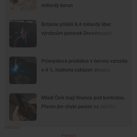
miliardy korun
Británie přidělí 8,4 miliardy liber
výrobcům ponorek Dreadnought
Průmyslová produkce v červnu vzrostla
o 4 %, hodnota zakázek stoupla
Mladí Češi mají finance pod kontrolou.
Přesto jim chybí peníze na zážitky
Premium