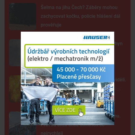
Šelma na jihu Čech? Záběry mohou
zachycovat kočku, policie hlášení dál
prověřuje
Sto mrtvých ryb v centru Budějc. Úhyn
mohl způsobit déšť a nedostatek
kyslíku
Tak detailně jsme Slunce ještě neviděli.
Nové snímky přinesly průlomový objev
Kraj nabízí za Dynamo 32,55 milionu.
Převod akcií chce dokončit co
nejrychleji