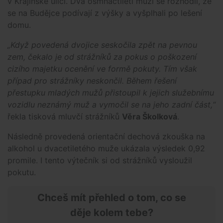
v Krajinské ulici. Dva osmnáctiletí muži se rozhodli, že
se na Budějce podívají z výšky a vyšplhali po lešení
domu.
„Když povedená dvojice seskočila zpět na pevnou
zem, čekalo je od strážníků za pokus o poškození
cizího majetku ocenění ve formě pokuty. Tím však
případ pro strážníky neskončil. Během řešení
přestupku mladých mužů přistoupil k jejich služebnímu
vozidlu neznámý muž a vymočil se na jeho zadní část,“
řekla tisková mluvčí strážníků
Věra Školková
.
Následně provedená orientační dechová zkouška na
alkohol u dvacetiletého muže ukázala výsledek 0,92
promile. I tento výtečník si od strážníků vysloužil
pokutu.
Chceš mít přehled o tom, co se
děje kolem tebe?