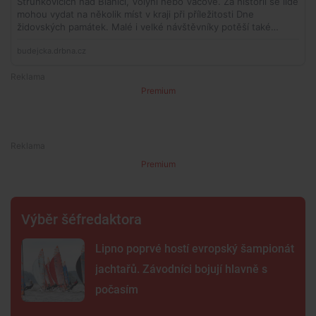
Premium
Premium
Výběr šéfredaktora
Lipno poprvé hostí evropský šampionát
jachtařů. Závodníci bojují hlavně s
počasím