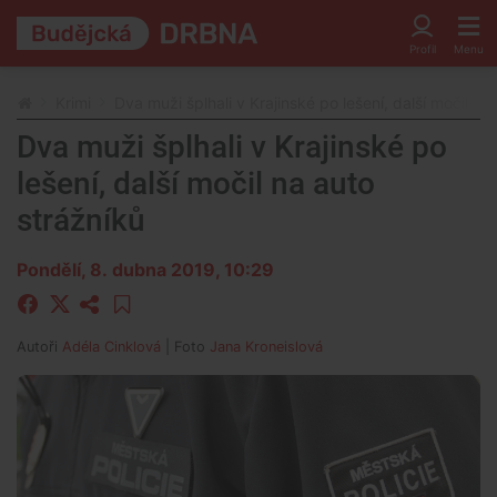
Krimi
Dva muži šplhali v Krajinské po lešení, další močil na
Dva muži šplhali v Krajinské po
lešení, další močil na auto
strážníků
Pondělí, 8. dubna 2019, 10:29
Autoři
Adéla Cinklová
| Foto
Jana Kroneislová