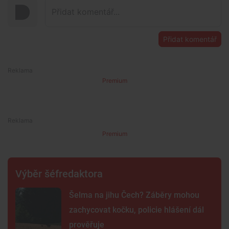
Přidat komentář
Premium
Premium
Výběr šéfredaktora
Šelma na jihu Čech? Záběry mohou
zachycovat kočku, policie hlášení dál
prověřuje