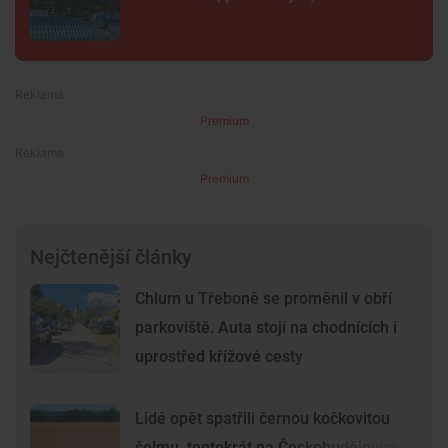
Premium
Premium
Nejčtenější články
Chlum u Třeboně se proměnil v obří
parkoviště. Auta stojí na chodnících i
uprostřed křížové cesty
Lidé opět spatřili černou kočkovitou
šelmu, tentokrát na Českobudějovicku