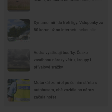
Dynamo míří do třetí ligy. Vstupenky za
80 korun už na internetu nekoupíte
Vedra vystřídají bouřky. Česko
zasáhnou nárazy větru, kroupy i
přívalové srážky
Motorkář zemřel po čelním střetu s
autobusem, obě vozidla po nárazu
začala hořet