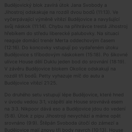
Budějovický blok zavírá útok Jana Svobody a
Jihostroj odskakuje na rozdíl dvou bodů (11:13). Ve
vyčerpávající výměně vítězí Budějovice a navyšující
svůj náskok (11:14). Chybu na přihrávce trestá Jihostroj
hřebíkem do středu liberecké palubovky. Na situaci
reaguje domácí trenér Merta oddechovým časem
(12:16). Do koncovky vstupují po vydařeném útoku
Budějovice s tříbodovým náskokem (15:18). Po šikovné
ulívce House dělí Duklu jeden bod do srovnání (18:19).
V závěru Budějovice blokem Okolice odskakují na
rozdíl tří bodů. Petty vyhazuje míč do autu a
Budějovice vítězí 21:25.
Do druhého setu vstupují lépe Budějovice, které hned
v úvodu vedou 3:1, vzápětí ale House srovnává esem
na 3:3. Nikpoor dává eso a Budějovice jdou do vedení
(5:8). Útok z pipu Jihostroji nevychází a máme opět
srovnáno (9:9). Štěpán Svoboda útočí do zámezí a
Budějovice mají znovu tři body navrch (10:13). House