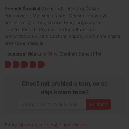
Zdeněk Šmejkal
(trenér VK Jihostroj České
Budějovice): My jsme šťastní. Dnešní zápas byl
nebezpečný v tom, že oba týmy bojovaly se
soustředěností. Pro nás to dopadlo dobře.
Koncentrovaně jsme odehráli zápas, který nám zajistil
bronzové medaile.
Hodnocení článku je
94 %
. Ohodnoť článek i Ty!
Chceš mít přehled o tom, co se
děje kolem tebe?
Přihlásit
Štítky
Jihostroj
,
volejbal
,
finále
,
bronz