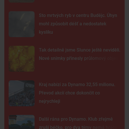
Sto mrtvých ryb v centru Budějc. Úhyn
mohl způsobit déšť a nedostatek
kyslíku
Tak detailně jsme Slunce ještě neviděli.
Nové snímky přinesly průlomový objev
Kraj nabízí za Dynamo 32,55 milionu.
Převod akcií chce dokončit co
nejrychleji
Další rána pro Dynamo. Klub zřejmě
zruší béčko, pro dva týmy nemá hráče