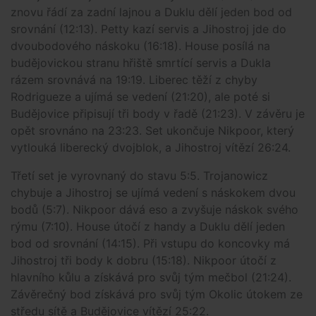
znovu řádí za zadní lajnou a Duklu dělí jeden bod od
srovnání (12:13). Petty kazí servis a Jihostroj jde do
dvoubodového náskoku (16:18). House posílá na
budějovickou stranu hřiště smrtící servis a Dukla
rázem srovnává na 19:19. Liberec těží z chyby
Rodrigueze a ujímá se vedení (21:20), ale poté si
Budějovice připisují tři body v řadě (21:23). V závěru je
opět srovnáno na 23:23. Set ukončuje Nikpoor, který
vytlouká liberecký dvojblok, a Jihostroj vítězí 26:24.
Třetí set je vyrovnaný do stavu 5:5. Trojanowicz
chybuje a Jihostroj se ujímá vedení s náskokem dvou
bodů (5:7). Nikpoor dává eso a zvyšuje náskok svého
rýmu (7:10). House útočí z handy a Duklu dělí jeden
bod od srovnání (14:15). Při vstupu do koncovky má
Jihostroj tři body k dobru (15:18). Nikpoor útočí z
hlavního kůlu a získává pro svůj tým mečbol (21:24).
Závěrečný bod získává pro svůj tým Okolic útokem ze
středu sítě a Budějovice vítězí 25:22.