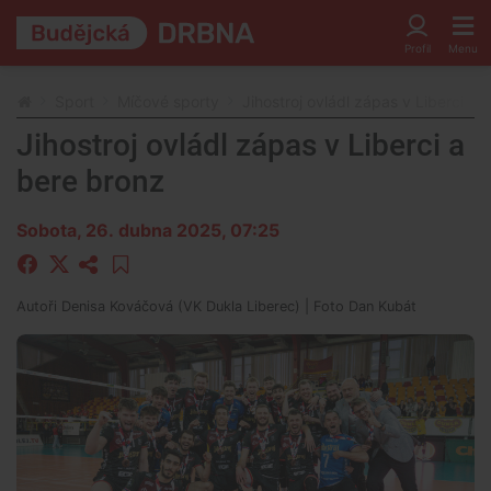
Sport
Míčové sporty
Jihostroj ovládl zápas v Liberci a 
Jihostroj ovládl zápas v Liberci a
bere bronz
Sobota, 26. dubna 2025, 07:25
Autoři
Denisa Kováčová (VK Dukla Liberec)
| Foto
Dan Kubát