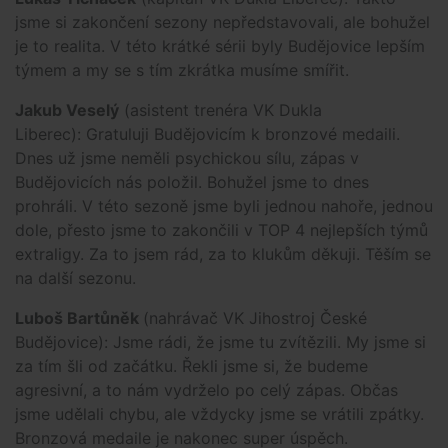
jsme si zakončení sezony nepředstavovali, ale bohužel
je to realita. V této krátké sérii byly Budějovice lepším
týmem a my se s tím zkrátka musíme smířit.
Jakub Veselý
(asistent trenéra VK Dukla
Liberec): Gratuluji Budějovicím k bronzové medaili.
Dnes už jsme neměli psychickou sílu, zápas v
Budějovicích nás položil. Bohužel jsme to dnes
prohráli. V této sezoně jsme byli jednou nahoře, jednou
dole, přesto jsme to zakončili v TOP 4 nejlepších týmů
extraligy. Za to jsem rád, za to klukům děkuji. Těším se
na další sezonu.
Luboš Bartůněk
(nahrávač VK Jihostroj České
Budějovice): Jsme rádi, že jsme tu zvítězili. My jsme si
za tím šli od začátku. Řekli jsme si, že budeme
agresivní, a to nám vydrželo po celý zápas. Občas
jsme udělali chybu, ale vždycky jsme se vrátili zpátky.
Bronzová medaile je nakonec super úspěch.