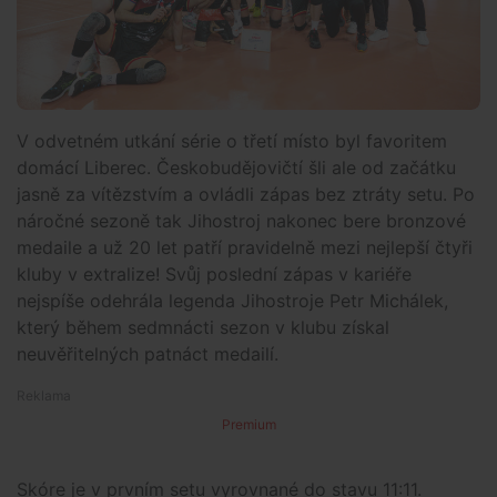
V odvetném utkání série o třetí místo byl favoritem
domácí Liberec. Českobudějovičtí šli ale od začátku
jasně za vítězstvím a ovládli zápas bez ztráty setu. Po
náročné sezoně tak Jihostroj nakonec bere bronzové
medaile a už 20 let patří pravidelně mezi nejlepší čtyři
kluby v extralize! Svůj poslední zápas v kariéře
nejspíše odehrála legenda Jihostroje Petr Michálek,
který během sedmnácti sezon v klubu získal
neuvěřitelných patnáct medailí.
Premium
Skóre je v prvním setu vyrovnané do stavu 11:11.