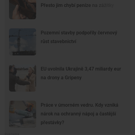
Přesto jim chybí peníze na zážitky
Pozemní stavby podpořily červnový
růst stavebnictví
EU uvolnila Ukrajině 3,47 miliardy eur
na drony a Gripeny
Práce v úmorném vedru. Kdy vzniká
nárok na ochranný nápoj a častější
přestávky?