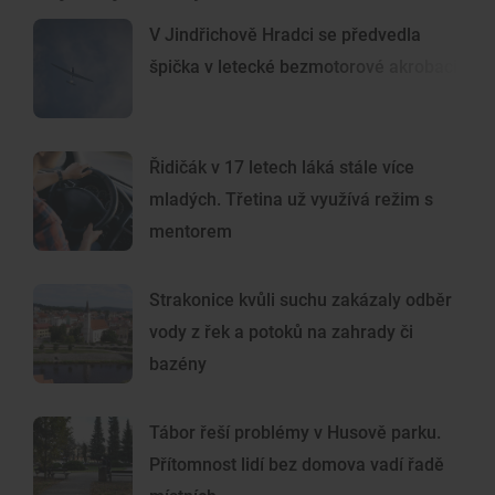
V Jindřichově Hradci se předvedla
špička v letecké bezmotorové akrobacii
Řidičák v 17 letech láká stále více
mladých. Třetina už využívá režim s
mentorem
Strakonice kvůli suchu zakázaly odběr
vody z řek a potoků na zahrady či
bazény
Tábor řeší problémy v Husově parku.
Přítomnost lidí bez domova vadí řadě