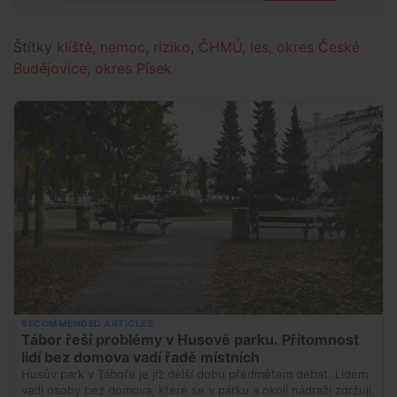
Štítky
klíště
,
nemoc
,
riziko
,
ČHMÚ
,
les
,
okres České
Budějovice
,
okres Písek