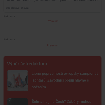
Premium
Premium
Výběr šéfredaktora
Lipno poprvé hostí evropský šampionát
jachtařů. Závodníci bojují hlavně s
počasím
Šelma na jihu Čech? Záběry mohou