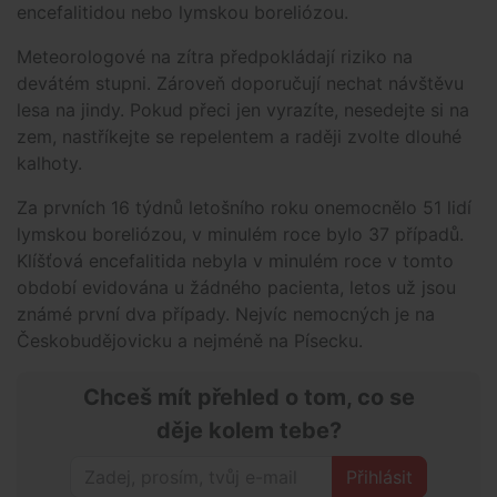
encefalitidou nebo lymskou boreliózou.
Meteorologové na zítra předpokládají riziko na
devátém stupni. Zároveň doporučují nechat návštěvu
lesa na jindy. Pokud přeci jen vyrazíte, nesedejte si na
zem, nastříkejte se repelentem a raději zvolte dlouhé
kalhoty.
Za prvních 16 týdnů letošního roku onemocnělo 51 lidí
lymskou boreliózou, v minulém roce bylo 37 případů.
Klíšťová encefalitida nebyla v minulém roce v tomto
období evidována u žádného pacienta, letos už jsou
známé první dva případy. Nejvíc nemocných je na
Českobudějovicku a nejméně na Písecku.
Chceš mít přehled o tom, co se
děje kolem tebe?
Přihlásit