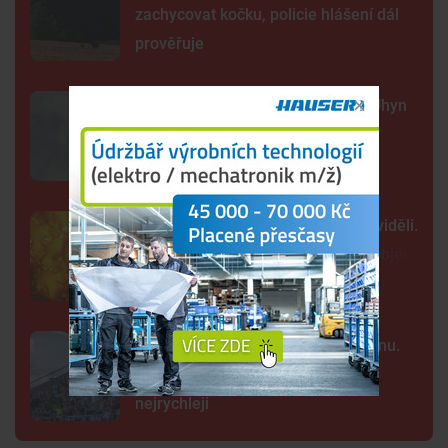
zachycovat kočku, policie hlášení dál
prověřuje
Sto mrtvých ryb v centru Budějc. Úhyn
mohl způsobit déšť a nedostatek
kyslíku
Tak detailně jsme Slunce ještě neviděli.
Nové snímky přinesly průlomový objev
Kraj nabízí za Dynamo 32,55 milionu.
Převod akcií chce dokončit co
nejrychleji