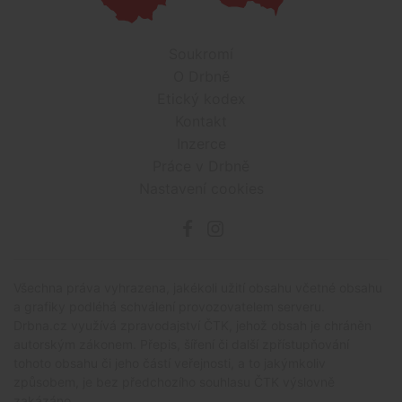
Soukromí
O Drbně
Etický kodex
Kontakt
Inzerce
Práce v Drbně
Nastavení cookies
Všechna práva vyhrazena, jakékoli užití obsahu včetné obsahu
a grafiky podléhá schválení provozovatelem serveru.
Drbna.cz využívá zpravodajství ČTK, jehož obsah je chráněn
autorským zákonem. Přepis, šíření či další zpřístupňování
tohoto obsahu či jeho částí veřejnosti, a to jakýmkoliv
způsobem, je bez předchozího souhlasu ČTK výslovně
zakázáno.