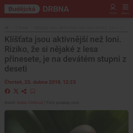
Z kraje
Klíšťata jsou aktivnější než loni. Riziko, že si něja
Klíšťata jsou aktivnější než loni.
Riziko, že si nějaké z lesa
přinesete, je na devátém stupni z
deseti
Čtvrtek, 25. dubna 2019, 12:23
Autoři
Adéla Cinklová
| Foto
pixabay.com