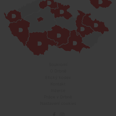
Soukromí
O Drbně
Etický kodex
Kontakt
Inzerce
Práce v Drbně
Nastavení cookies