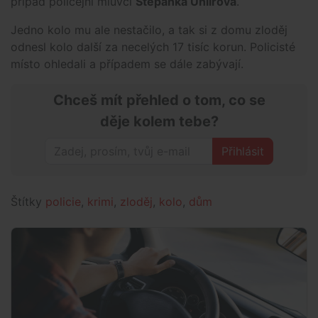
případ policejní mluvčí
Štěpánka Uhlířová
.
Jedno kolo mu ale nestačilo, a tak si z domu zloděj
odnesl kolo další za necelých 17 tisíc korun. Policisté
místo ohledali a případem se dále zabývají.
Chceš mít přehled o tom, co se
děje kolem tebe?
Přihlásit
Štítky
policie
,
krimi
,
zloděj
,
kolo
,
dům