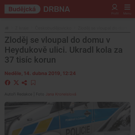
Z kraje
Českobudějovicko
Zloděj se vloupal do domu v 
Zloděj se vloupal do domu v
Heydukově ulici. Ukradl kola za
37 tisíc korun
Neděle, 14. dubna 2019, 12:24
Autoři
Redakce
| Foto
Jana Kroneislová