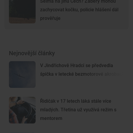
Šelma na jihu Čech? Záběry mohou
zachycovat kočku, policie hlášení dál
prověřuje
Nejnovější články
V Jindřichově Hradci se předvedla
špička v letecké bezmotorové akrobacii
Řidičák v 17 letech láká stále více
mladých. Třetina už využívá režim s
mentorem