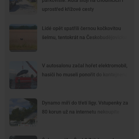
parkoviště. Auta stojí na chodnících i
uprostřed křížové cesty
Lidé opět spatřili černou kočkovitou
šelmu, tentokrát na Českobudějovicku
V autosalonu začal hořet elektromobil,
hasiči ho museli ponořit do kontejneru
Dynamo míří do třetí ligy. Vstupenky za
80 korun už na internetu nekoupíte