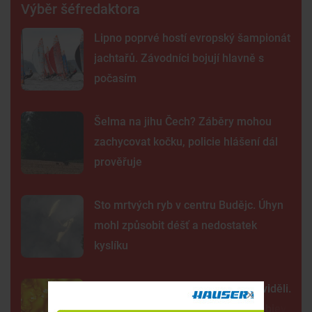
Výběr šéfredaktora
Lipno poprvé hostí evropský šampionát
jachtařů. Závodníci bojují hlavně s
počasím
Šelma na jihu Čech? Záběry mohou
zachycovat kočku, policie hlášení dál
prověřuje
Sto mrtvých ryb v centru Budějc. Úhyn
mohl způsobit déšť a nedostatek
kyslíku
Tak detailně jsme Slunce ještě neviděli.
Nové snímky přinesly průlomový objev