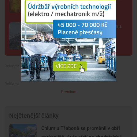
Kraj nabízí za Dynamo 32,55 milionu.
Převod akcií chce dokončit co
nejrychleji
Premium
Premium
Nejčtenější články
Chlum u Třeboně se proměnil v obří