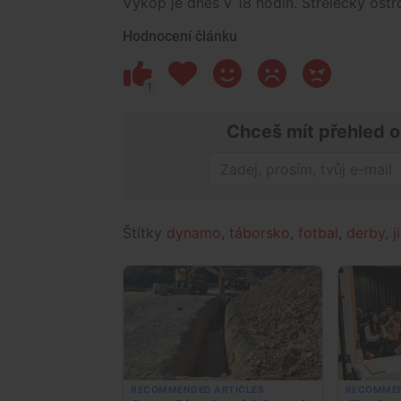
Výkop je dnes v 18 hodin. Střelecký ostr
Hodnocení článku
1
Chceš mít přehled o
Štítky
dynamo
,
táborsko
,
fotbal
,
derby
,
j