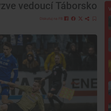
yzve vedoucí Táborsko
V
Diskutuj na FB