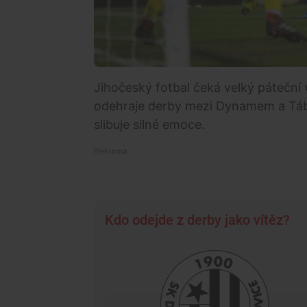
Jihočeský fotbal čeká velký páteční
odehraje derby mezi Dynamem a Tábo
slibuje silné emoce.
Kdo odejde z derby jako vítěz?