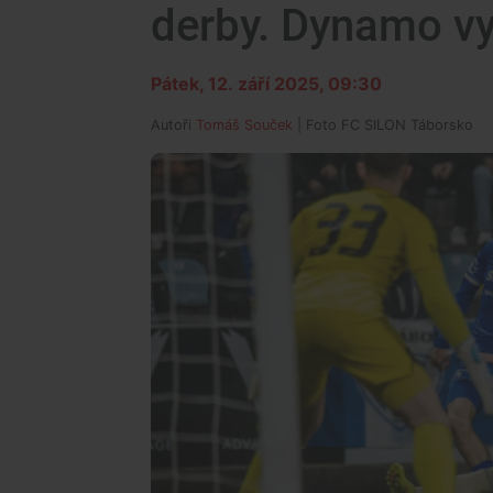
derby. Dynamo v
Pátek, 12. září 2025, 09:30
Autoři
Tomáš Souček
| Foto
FC SILON Táborsko