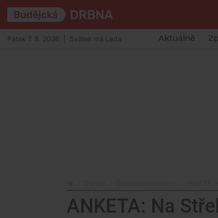
Pátek 7. 8. 2026 | Svátek má Lada
Aktuálně
Zp
Z kraje
Českobudějovicko
ANKETA: N
ANKETA: Na Střel