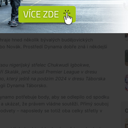
e v derby nehraje roli.
„Stačí dvakrát, třikrát vyhrát
e extrémně vyrovnaná,“
připomíná trenér Kronďák,
respektem, pokorou a bez zbytečného
 hraje hned několik bývalých budějovických
nebo Novák. Prostředí Dynama dobře zná i někdejší
 jsou nigerijský střelec Chukwudi Igbokwe,
ří Skalák, jenž okusil Premier League v dresu
o, který ještě na podzim 2024 v dresu Táborska
egii Dynama Táborsko.
 Dynamo potřebuje body, aby se odlepilo od spodku
ra a ukázat, že právem vládne soutěži. Přímý souboj
O
 odvety – naposledy se totiž oba celky střetly v