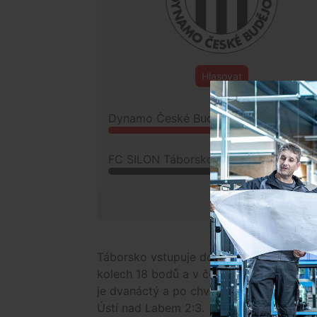
Hlasovat
Dynamo České Budějovice
FC SILON Táborsko
CELKEM HL
Táborsko vstupuje do zápasu z pozice lí
kolech 18 bodů a v čele tabulky drží př
je dvanáctý a po chvilkovém zvednutí fo
Ústí nad Labem 2:3.