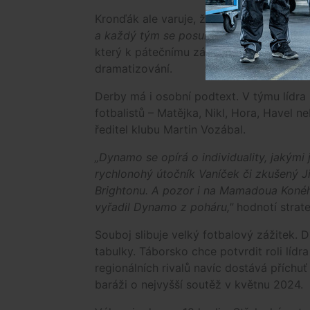
Kronďák ale varuje, že postavení v tabulc
a každý tým se posune nahoru. Soutěž j
který k pátečnímu zápasu přistupuje s 
dramatizování.
Derby má i osobní podtext. V týmu lídra
fotbalistů – Matějka, Nikl, Hora, Havel 
ředitel klubu Martin Vozábal.
„Dynamo se opírá o individuality, jakými
rychlonohý útočník Vaníček či zkušený Ji
Brightonu. A pozor i na Mamadoua Konéh
vyřadil Dynamo z poháru,"
hodnotí strat
Souboj slibuje velký fotbalový zážitek.
tabulky. Táborsko chce potvrdit roli líd
regionálních rivalů navíc dostává příchuť
baráži o nejvyšší soutěž v květnu 2024.