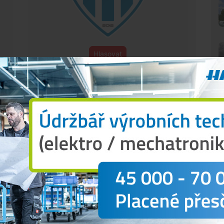
Hlasovat
ASOVALO
86 ČTENÁŘŮ
N
dra. Svěřenci trenéra
Radka Kronďáka
mají po osmi
ed Dynamem náskok deseti bodů. To se zatím trápí,
rmy opět najelo do série proher. Naposledy padlo v