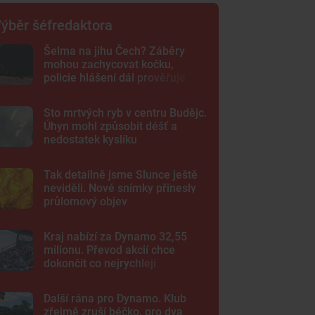
ýběr šéfredaktora
Šelma na jihu Čech? Záběry
mohou zachycovat kočku,
policie hlášení dál prověřuje
Sto mrtvých ryb v centru Budějc.
Úhyn mohl způsobit déšť a
nedostatek kyslíku
Tak detailně jsme Slunce ještě
neviděli. Nové snímky přinesly
průlomový objev
Kraj nabízí za Dynamo 32,55
milionu. Převod akcií chce
dokončit co nejrychleji
Další rána pro Dynamo. Klub
zřejmě zruší béčko, pro dva