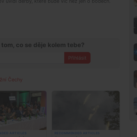
ov uvidí derby, které bude víc než jen o bodech.
 tom, co se děje kolem tebe?
Přihlásit
ižní Čechy