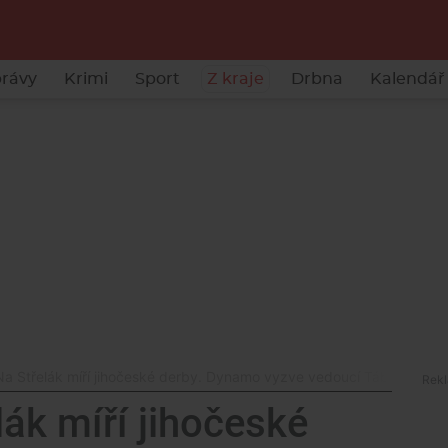
rávy
Krimi
Sport
Z kraje
Drbna
Kalendář 
a Střelák míří jihočeské derby. Dynamo vyzve vedoucí Táborsko
ák míří jihočeské