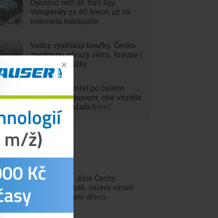
Dynamo míří do třetí ligy.
Vstupenky za 80 korun už na
internetu nekoupíte
Vedra vystřídají bouřky. Česko
zasáhnou nárazy větru, kroupy i
přívalové srážky
Motorkář zemřel po čelním
střetu s autobusem, obě vozidla
po nárazu začala hořet
ejnovější články
Kulturní tipy: Jižní Čechy
nabídnou poutě, oslavy výročí
hasičů i plavení dřeva