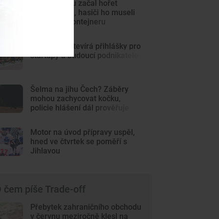
V autosalonu začal hořet
elektromobil, hasiči ho museli
ponořit do kontejneru
JihoCzech otevírá přihlášky pro
startupy a budoucí podnikatele
Šelma na jihu Čech? Záběry
mohou zachycovat kočku,
policie hlášení dál prověřuje
Motor na úvod přípravy uspěl,
hned ve čtvrtek se poměří s
Jihlavou
 čem píše Trade-off
Přebytek zahraničního obchodu
v červnu meziročně klesl na