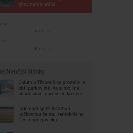
týmy nemá hráče
Premium
Premium
ejčtenější články
Chlum u Třeboně se proměnil v
obří parkoviště. Auta stojí na
chodnících i uprostřed křížové
cesty
Lidé opět spatřili černou
kočkovitou šelmu, tentokrát na
Českobudějovicku