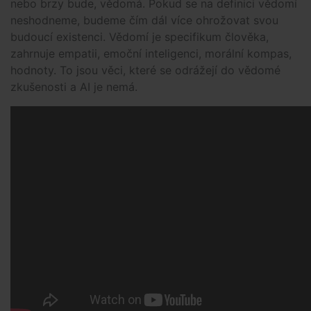
nebo brzy bude, vědomá. Pokud se na definici vědomí
neshodneme, budeme čím dál více ohrožovat svou
budoucí existenci. Vědomí je specifikum člověka,
zahrnuje empatii, emoční inteligenci, morální kompas,
hodnoty. To jsou věci, které se odrážejí do vědomé
zkušenosti a AI je nemá.