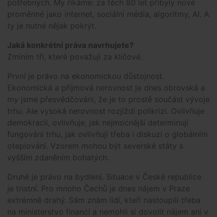
potřebných. My říkáme: za těch 80 let přibyly nové
proměnné jako internet, sociální média, algoritmy, AI. A
ty je nutné nějak pokrýt.
Jaká konkrétní práva navrhujete?
Zmíním tři, které považuji za klíčové.
První je právo na ekonomickou důstojnost.
Ekonomická a příjmová nerovnost je dnes obrovská a
my jsme přesvědčováni, že je to prostě součást vývoje
trhu. Ale vysoká nerovnost rozjíždí polikrizi. Ovlivňuje
demokracii, ovlivňuje, jak nejmocnější determinují
fungování trhu, jak ovlivňují třeba i diskuzi o globálním
oteplování. Vzorem mohou být severské státy s
vyšším zdaněním bohatých.
Druhé je právo na bydlení. Situace v České republice
je tristní. Pro mnoho Čechů je dnes nájem v Praze
extrémně drahý. Sám znám lidi, kteří nastoupili třeba
na ministerstvo financí a nemohli si dovolit nájem ani v