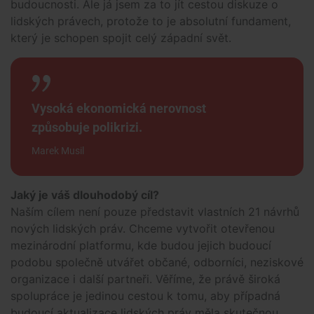
budoucnosti. Ale já jsem za to jít cestou diskuze o
lidských právech, protože to je absolutní fundament,
který je schopen spojit celý západní svět.
Vysoká ekonomická nerovnost
způsobuje polikrizi.
Marek Musil
Jaký je váš dlouhodobý cíl?
Naším cílem není pouze představit vlastních 21 návrhů
nových lidských práv. Chceme vytvořit otevřenou
mezinárodní platformu, kde budou jejich budoucí
podobu společně utvářet občané, odborníci, neziskové
organizace i další partneři. Věříme, že právě široká
spolupráce je jedinou cestou k tomu, aby případná
budoucí aktualizace lidských práv měla skutečnou