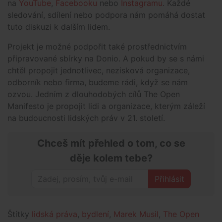
na
YouTube
,
Facebooku
nebo
Instagramu
. Každé
sledování, sdílení nebo podpora nám pomáhá dostat
tuto diskuzi k dalším lidem.
Projekt je možné podpořit také prostřednictvím
připravované sbírky na Donio. A pokud by se s námi
chtěl propojit jednotlivec, nezisková organizace,
odborník nebo firma, budeme rádi, když se nám
ozvou. Jedním z dlouhodobých cílů The Open
Manifesto je propojit lidi a organizace, kterým záleží
na budoucnosti lidských práv v 21. století.
Chceš mít přehled o tom, co se
děje kolem tebe?
Přihlásit
Štítky
lidská práva
,
bydlení
,
Marek Musil
,
The Open