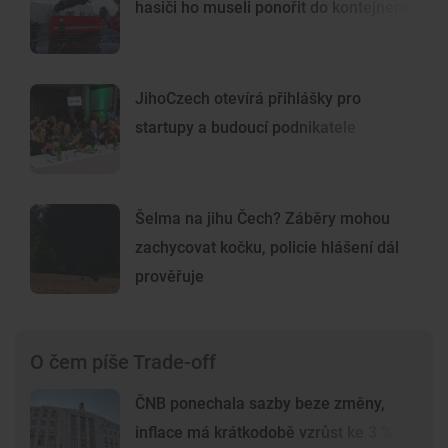
hasiči ho museli ponořit do kontejneru
JihoCzech otevírá přihlášky pro
startupy a budoucí podnikatele
Šelma na jihu Čech? Záběry mohou
zachycovat kočku, policie hlášení dál
prověřuje
O čem píše Trade-off
ČNB ponechala sazby beze změny,
inflace má krátkodobě vzrůst ke 3 %