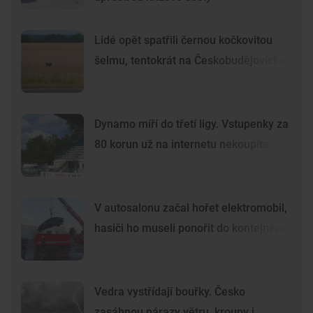
Lidé opět spatřili černou kočkovitou
šelmu, tentokrát na Českobudějovicku
Dynamo míří do třetí ligy. Vstupenky za
80 korun už na internetu nekoupíte
V autosalonu začal hořet elektromobil,
hasiči ho museli ponořit do kontejneru
Vedra vystřídají bouřky. Česko
zasáhnou nárazy větru, kroupy i