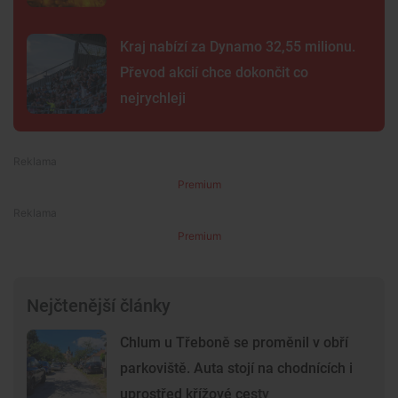
Kraj nabízí za Dynamo 32,55 milionu.
Převod akcií chce dokončit co
nejrychleji
Premium
Premium
Nejčtenější články
Chlum u Třeboně se proměnil v obří
parkoviště. Auta stojí na chodnících i
uprostřed křížové cesty