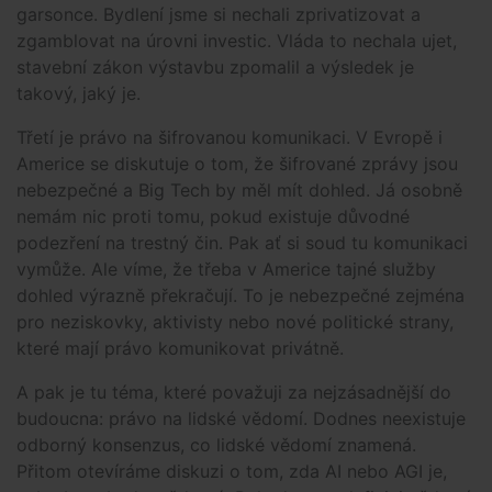
garsonce. Bydlení jsme si nechali zprivatizovat a
zgamblovat na úrovni investic. Vláda to nechala ujet,
stavební zákon výstavbu zpomalil a výsledek je
takový, jaký je.
Třetí je právo na šifrovanou komunikaci. V Evropě i
Americe se diskutuje o tom, že šifrované zprávy jsou
nebezpečné a Big Tech by měl mít dohled. Já osobně
nemám nic proti tomu, pokud existuje důvodné
podezření na trestný čin. Pak ať si soud tu komunikaci
vymůže. Ale víme, že třeba v Americe tajné služby
dohled výrazně překračují. To je nebezpečné zejména
pro neziskovky, aktivisty nebo nové politické strany,
které mají právo komunikovat privátně.
A pak je tu téma, které považuji za nejzásadnější do
budoucna: právo na lidské vědomí. Dodnes neexistuje
odborný konsenzus, co lidské vědomí znamená.
Přitom otevíráme diskuzi o tom, zda AI nebo AGI je,