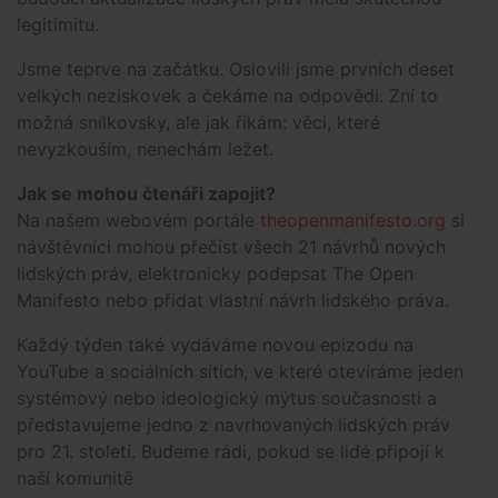
legitimitu.
Jsme teprve na začátku. Oslovili jsme prvních deset
velkých neziskovek a čekáme na odpovědi. Zní to
možná snílkovsky, ale jak říkám: věci, které
nevyzkouším, nenechám ležet.
Jak se mohou čtenáři zapojit?
Na našem webovém portále
theopenmanifesto.org
si
návštěvníci mohou přečíst všech 21 návrhů nových
lidských práv, elektronicky podepsat The Open
Manifesto nebo přidat vlastní návrh lidského práva.
Každý týden také vydáváme novou epizodu na
YouTube a sociálních sítích, ve které otevíráme jeden
systémový nebo ideologický mýtus současnosti a
představujeme jedno z navrhovaných lidských práv
pro 21. století. Budeme rádi, pokud se lidé připojí k
naší komunitě