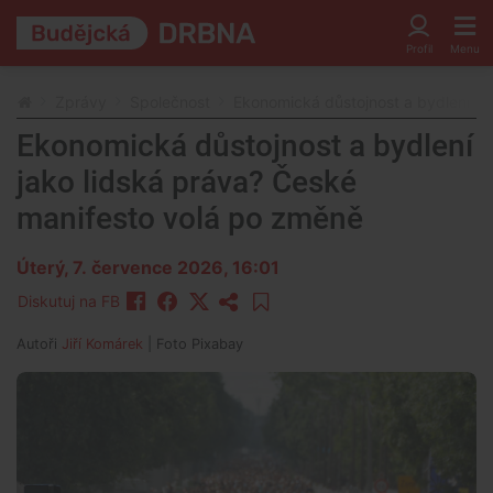
Zprávy
Společnost
Ekonomická důstojnost a bydlení ja
Ekonomická důstojnost a bydlení
jako lidská práva? České
manifesto volá po změně
Úterý, 7. července 2026, 16:01
Diskutuj na FB
Autoři
Jiří Komárek
| Foto
Pixabay