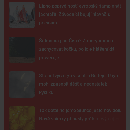
Lipno poprvé hostí evropský šampionát
jachtařů. Závodníci bojují hlavně s
počasím
Šelma na jihu Čech? Záběry mohou
zachycovat kočku, policie hlášení dál
prověřuje
Sto mrtvých ryb v centru Budějc. Úhyn
mohl způsobit déšť a nedostatek
kyslíku
Tak detailně jsme Slunce ještě neviděli.
Nové snímky přinesly průlomový objev