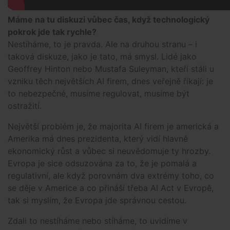
Máme na tu diskuzi vůbec čas, když technologický
pokrok jde tak rychle?
Nestíháme, to je pravda. Ale na druhou stranu – i
taková diskuze, jako je tato, má smysl. Lidé jako
Geoffrey Hinton nebo Mustafa Suleyman, kteří stáli u
vzniku těch největších AI firem, dnes veřejně říkají: je
to nebezpečné, musíme regulovat, musíme být
ostražití.
Největší problém je, že majorita AI firem je americká a
Amerika má dnes prezidenta, který vidí hlavně
ekonomický růst a vůbec si neuvědomuje ty hrozby.
Evropa je sice odsuzována za to, že je pomalá a
regulativní, ale když porovnám dva extrémy toho, co
se děje v Americe a co přináší třeba AI Act v Evropě,
tak si myslím, že Evropa jde správnou cestou.
Zdali to nestíháme nebo stíháme, to uvidíme v