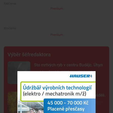
Premium
Premium
Výběr šéfredaktora
Sto mrtvých ryb v centru Budějc. Úhyn
mohl způsobit déšť a nedostatek
kyslíku
Tak detailně jsme Slunce ještě neviděli.
Nové snímky přinesly průlomový objev