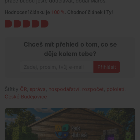
práce budou ještě dodělávat, dodal Maroš.
Hodnocení článku je
100 %
. Ohodnoť článek i Ty!
Chceš mít přehled o tom, co se
děje kolem tebe?
Přihlásit
Štítky
ČR
,
správa
,
hospodářství
,
rozpočet
,
pololetí
,
České Budějovice