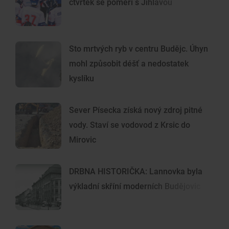
čtvrtek se poměří s Jihlavou
Sto mrtvých ryb v centru Budějc. Úhyn
mohl způsobit déšť a nedostatek
kyslíku
Sever Písecka získá nový zdroj pitné
vody. Staví se vodovod z Krsic do
Mirovic
DRBNA HISTORIČKA: Lannovka byla
výkladní skříní moderních Budějovic