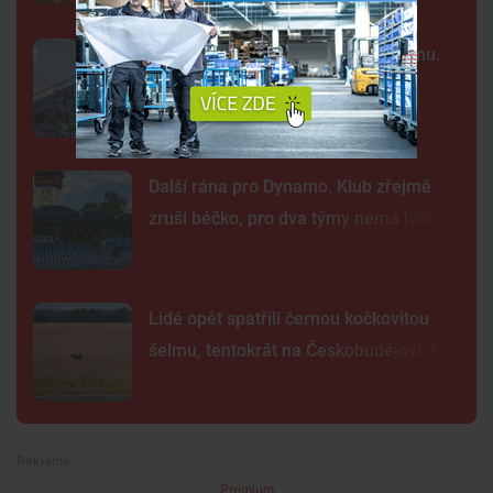
Kraj nabízí za Dynamo 32,55 milionu.
Převod akcií chce dokončit co
nejrychleji
Další rána pro Dynamo. Klub zřejmě
zruší béčko, pro dva týmy nemá hráče
Lidé opět spatřili černou kočkovitou
šelmu, tentokrát na Českobudějovicku
Premium