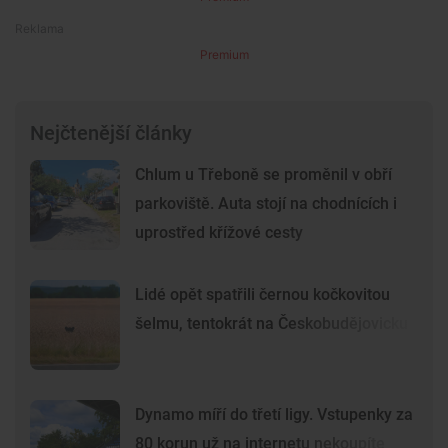
Premium
Nejčtenější články
Chlum u Třeboně se proměnil v obří
parkoviště. Auta stojí na chodnících i
uprostřed křížové cesty
Lidé opět spatřili černou kočkovitou
šelmu, tentokrát na Českobudějovicku
Dynamo míří do třetí ligy. Vstupenky za
80 korun už na internetu nekoupíte