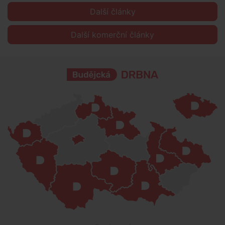
Další články
Další komerční články