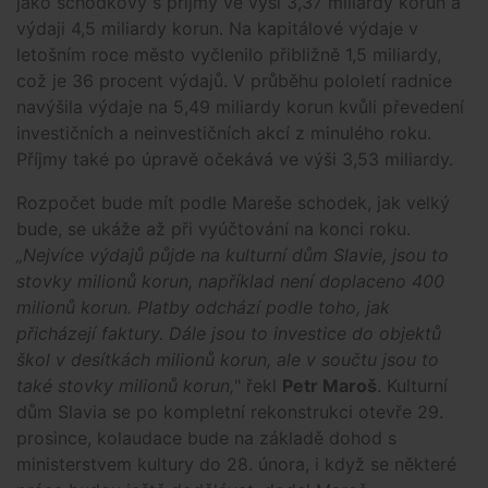
jako schodkový s příjmy ve výši 3,37 miliardy korun a
výdaji 4,5 miliardy korun. Na kapitálové výdaje v
letošním roce město vyčlenilo přibližně 1,5 miliardy,
což je 36 procent výdajů. V průběhu pololetí radnice
navýšila výdaje na 5,49 miliardy korun kvůli převedení
investičních a neinvestičních akcí z minulého roku.
Příjmy také po úpravě očekává ve výši 3,53 miliardy.
Rozpočet bude mít podle Mareše schodek, jak velký
bude, se ukáže až při vyúčtování na konci roku.
„Nejvíce výdajů půjde na kulturní dům Slavie, jsou to
stovky milionů korun, například není doplaceno 400
milionů korun. Platby odchází podle toho, jak
přicházejí faktury. Dále jsou to investice do objektů
škol v desítkách milionů korun, ale v součtu jsou to
také stovky milionů korun,
" řekl
Petr Maroš
. Kulturní
dům Slavia se po kompletní rekonstrukci otevře 29.
prosince, kolaudace bude na základě dohod s
ministerstvem kultury do 28. února, i když se některé