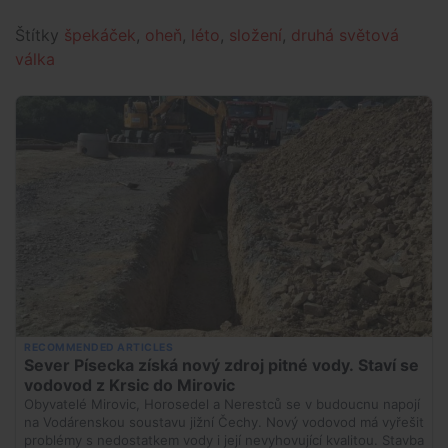
Štítky
špekáček
,
oheň
,
léto
,
složení
,
druhá světová
válka