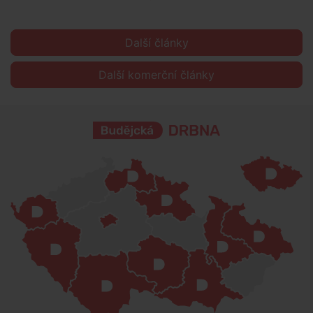
Další články
Další komerční články