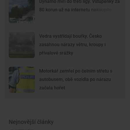
Dynamo míří do třetí ligy. Vstupenky za
80 korun už na internetu nekoupíte
Vedra vystřídají bouřky. Česko
zasáhnou nárazy větru, kroupy i
přívalové srážky
Motorkář zemřel po čelním střetu s
autobusem, obě vozidla po nárazu
začala hořet
Nejnovější články