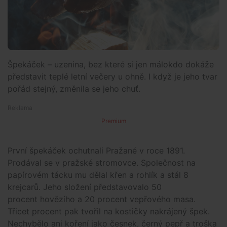
Špekáček – uzenina, bez které si jen málokdo dokáže
představit teplé letní večery u ohně. I když je jeho tvar
pořád stejný, změnila se jeho chuť.
Premium
První špekáček ochutnali Pražané v roce 1891.
Prodával se v pražské stromovce. Společnost na
papírovém tácku mu dělal křen a rohlík a stál 8
krejcarů. Jeho složení představovalo 50
procent hovězího a 20 procent vepřového masa.
Třicet procent pak tvořil na kostičky nakrájený špek.
Nechybělo ani koření jako česnek, černý pepř a troška