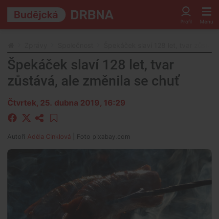
Zprávy
Společnost
Špekáček slaví 128 let, tvar zůstává
Špekáček slaví 128 let, tvar
zůstává, ale změnila se chuť
Čtvrtek, 25. dubna 2019, 16:29
Autoři
Adéla Cinklová
| Foto
pixabay.com