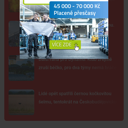
Kraj nabízí za Dynamo 32,55 milionu.
Převod akcií chce dokončit co
nejrychleji
Další rána pro Dynamo. Klub zřejmě
zruší béčko, pro dva týmy nemá hráče
Lidé opět spatřili černou kočkovitou
šelmu, tentokrát na Českobudějovicku