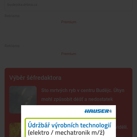
Premium
Premium
Výběr šéfredaktora
Sto mrtvých ryb v centru Budějc. Úhyn
mohl způsobit déšť a nedostatek
kyslíku
Tak detailně jsme Slunce ještě neviděli.
Nové snímky přinesly průlomový objev